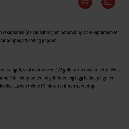
 en røkeplanke (se veiledning om behandling av røkeplanken før
onpepper, litt salt og pepper.
 en kullgrill, skal du bruke en 1/2 grillstarter med briketter. Hvis
arme. Still røkeplanken på grillristen, og legg lokket på grillen.
kkelse. La den trekke i 5 minutter innen servering.