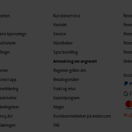
heten
Kundeservice
Rese
r
Kontakt
Reser
lens kjennetegn
Service
Reser
shistorie
Håndbøker
Reser
llinger
Spor bestilling
Reser
Anmodning om angrerett
Dele
enter
Registrer grillen din
Betal
nnect app
Betalingsmåter
nerklæring
Frakt og retur
askrivelse
Garantiprogram
 betingelser
Klager
ncy Act
Kundeanmeldelser på weber.com
klæringen
FAQ