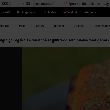
r 1000 kr
30 dagers returrett*
Åpen kundeservice mandag-t
ppskrift
Grillinspirasjon
Grillviden
e-Gavekort
Grillfinder
keplate
Pellet
Smart
Tilbehør
Grillkurs
Reservedele
lgfri grill og få 10 % rabatt på et grilltrekk i forbindelse med kjøpet -