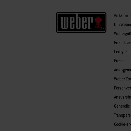
Virksom
Om Webe
Webergril
En sukses
Ledige sti
Presse
Arrangem
Weber Co
Personver
Ansvarsfr
Generelle
Transpare
Cookie-er