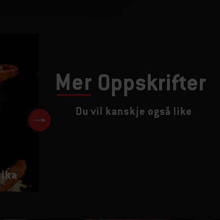
Mer
Oppskrifter
Du vil kanskje også like
rika
Grillet müsli