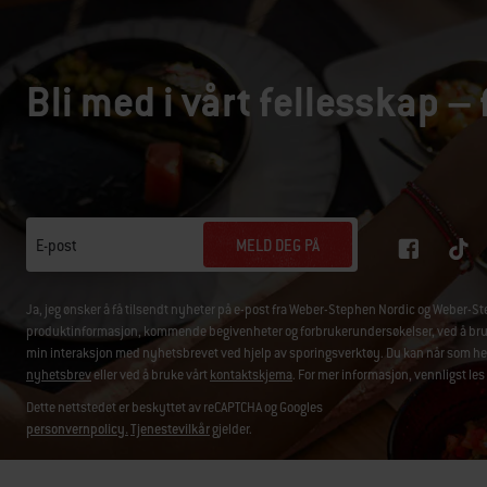
Bli med i vårt fellesskap – 
MELD DEG PÅ
E-post
Ja, jeg ønsker å få tilsendt nyheter på e-post fra Weber-Stephen Nordic og Weber
produktinformasjon, kommende begivenheter og forbrukerundersøkelser, ved å bruke 
min interaksjon med nyhetsbrevet ved hjelp av sporingsverktøy. Du kan når som hels
nyhetsbrev
eller ved å bruke vårt
kontaktskjema
. For mer informasjon, vennligst les
Dette nettstedet er beskyttet av reCAPTCHA og Googles
personvernpolicy.
Tjenestevilkår
gjelder.