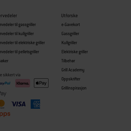
rvedeler
Utforske
vedeler til gassgriller
e-Gavekort
vedeler til kullgriller
Gassgriller
vedeler til elektriske griller
Kullgriller
vedeler til pelletsgriller
Elektriske griller
søker
Tilbehør
Grill Academy
e sikkert via
Oppskrifter
Grillinspirasjon