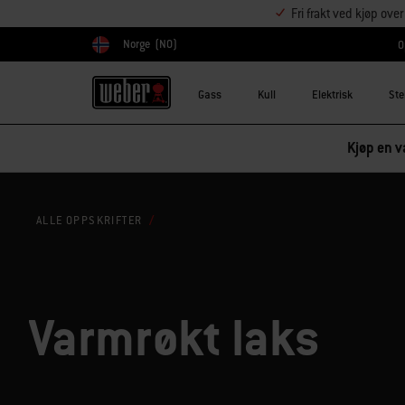
Fri frakt ved kjøp ove
Norge
(NO)
O
Velg land
Gass
Kull
Elektrisk
Ste
Kjøp en va
ALLE OPPSKRIFTER
Varmrøkt laks