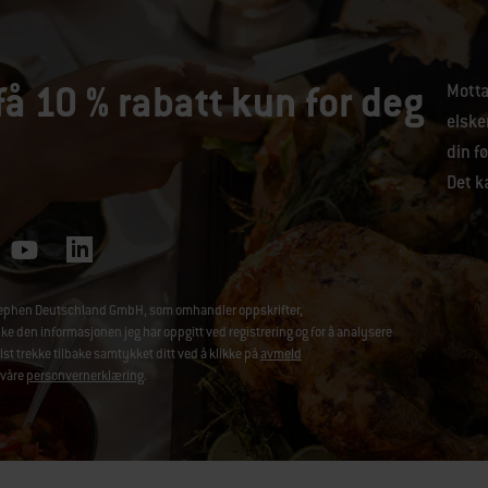
få 10 % rabatt kun for deg
Motta
elske
din fø
Det ka
-Stephen Deutschland GmbH, som omhandler oppskrifter,
den informasjonen jeg har oppgitt ved registrering og for å analysere
t trekke tilbake samtykket ditt ved å klikke på
avmeld
 våre
personvernerklæring
.