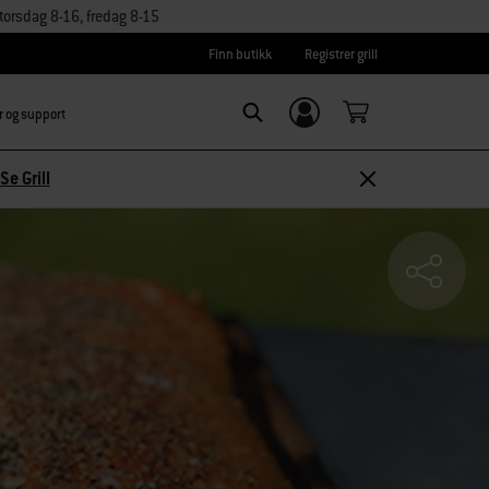
orsdag 8-16, fredag 8-15
Finn butikk
Registrer grill
r og support
Logg inn/
SEARCH
Registrer deg
Se Grill