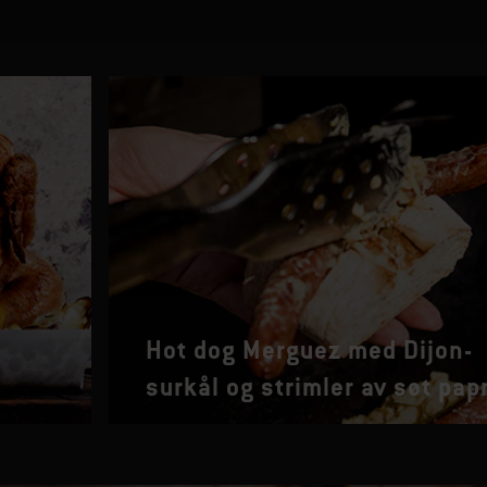
Hot dog Merguez med Dijon-
surkål og strimler av søt pap