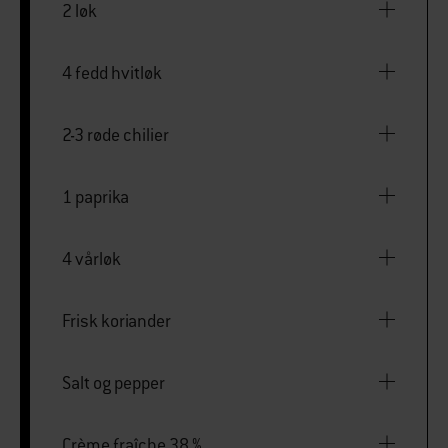
2 løk
4 fedd hvitløk
2-3 røde chilier
1 paprika
4 vårløk
Frisk koriander
Salt og pepper
Crème fraîche 38 %