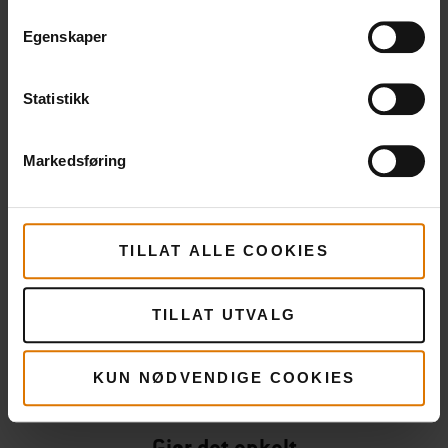
½ ss tomatpuré
Egenskaper
Amerikansk BBQ-rub
Statistikk
Markedsføring
Bagesten m/ bageplade og pande
TILLAT ALLE COOKIES
PRINT THIS LIST
TILLAT UTVALG
KUN NØDVENDIGE COOKIES
Gjør det enkelt