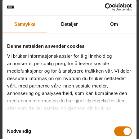
1 syrlig rødt eple
Samtykke
Detaljer
Om
1 fersk lime
Denne nettsiden anvender cookies
1 rødløk
Vi bruker informasjonskapsler for å gi innhold og
annonser et personlig preg, for å levere sosiale
mediefunksjoner og for å analysere trafikken vår. Vi deler
2 fedd hvitløk
dessuten informasjon om hvordan du bruker nettstedet
vårt, med partnerne våre innen sosiale medier,
Litt frisk ingefær
annonsering og analysearbeid, som kan kombinere den
med annen informasjon du har gjort tilgjengelig for dem,
eller som de har samlet inn gjennom din bruk av
2 ss honning
tjenestene deres.
Samtykkevalg
1 ss brunt sukker
Nødvendig