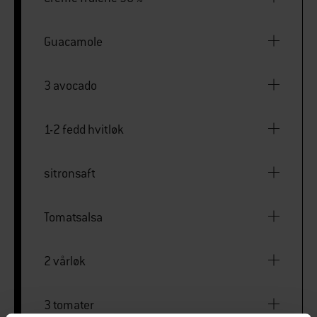
Guacamole
3 avocado
1-2 fedd hvitløk
sitronsaft
Tomatsalsa
2 vårløk
3 tomater