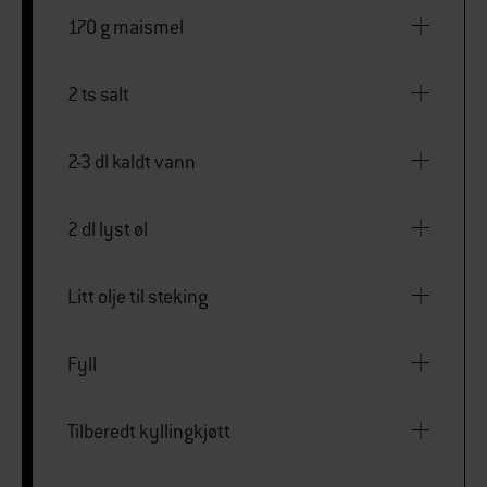
170 g maismel
2 ts salt
2-3 dl kaldt vann
2 dl lyst øl
Litt olje til steking
Fyll
Tilberedt kyllingkjøtt