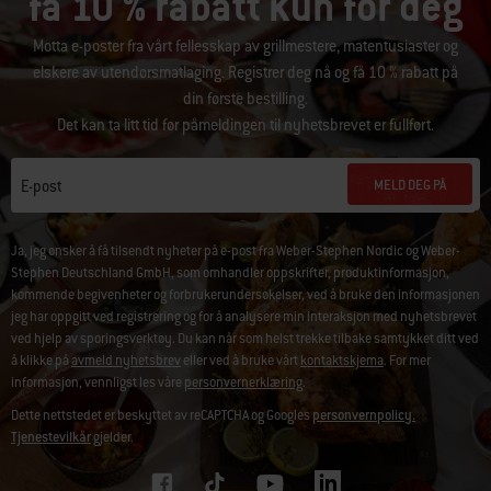
få 10 % rabatt kun for deg
Motta e-poster fra vårt fellesskap av grillmestere, matentusiaster og
elskere av utendørsmatlaging. Registrer deg nå og få 10 % rabatt på
din første bestilling.
Det kan ta litt tid før påmeldingen til nyhetsbrevet er fullført.
MELD DEG PÅ
E-post
Ja, jeg ønsker å få tilsendt nyheter på e-post fra Weber-Stephen Nordic og Weber-
Stephen Deutschland GmbH, som omhandler oppskrifter, produktinformasjon,
kommende begivenheter og forbrukerundersøkelser, ved å bruke den informasjonen
jeg har oppgitt ved registrering og for å analysere min interaksjon med nyhetsbrevet
ved hjelp av sporingsverktøy. Du kan når som helst trekke tilbake samtykket ditt ved
å klikke på
avmeld nyhetsbrev
eller ved å bruke vårt
kontaktskjema
. For mer
informasjon, vennligst les våre
personvernerklæring
.
Dette nettstedet er beskyttet av reCAPTCHA og Googles
personvernpolicy.
Tjenestevilkår
gjelder.