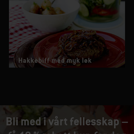
Hakkebiff med myk løk
Bli med i vårt fellesskap –