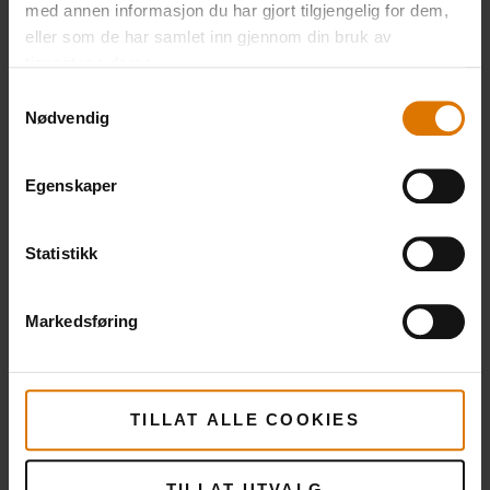
med annen informasjon du har gjort tilgjengelig for dem,
eller som de har samlet inn gjennom din bruk av
tjenestene deres.
Samtykkevalg
Nødvendig
Egenskaper
Statistikk
Markedsføring
TILLAT ALLE COOKIES
TILLAT UTVALG