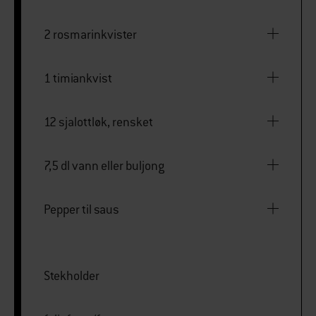
2 rosmarinkvister
1 timiankvist
12 sjalottløk, rensket
7,5 dl vann eller buljong
Pepper til saus
Stekholder