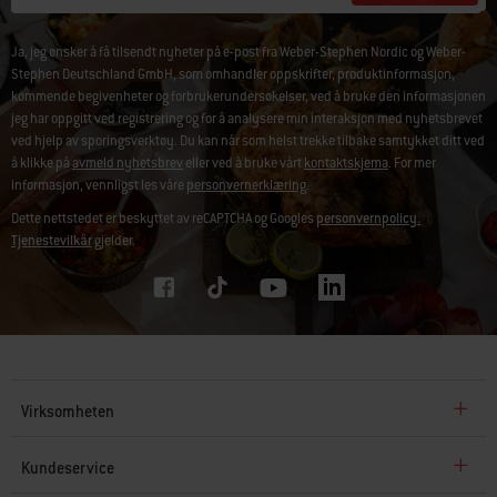
Ja, jeg ønsker å få tilsendt nyheter på e-post fra Weber-Stephen Nordic og Weber-
Stephen Deutschland GmbH, som omhandler oppskrifter, produktinformasjon,
kommende begivenheter og forbrukerundersøkelser, ved å bruke den informasjonen
jeg har oppgitt ved registrering og for å analysere min interaksjon med nyhetsbrevet
ved hjelp av sporingsverktøy. Du kan når som helst trekke tilbake samtykket ditt ved
å klikke på
avmeld nyhetsbrev
eller ved å bruke vårt
kontaktskjema
. For mer
informasjon, vennligst les våre
personvernerklæring
.
Dette nettstedet er beskyttet av reCAPTCHA og Googles
personvernpolicy.
Tjenestevilkår
gjelder.
Virksomheten
Kundeservice