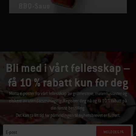
BBQ-Saus
Bli med i vårt fellesskap –
få 10 % rabatt kun for deg
Motta e-poster fra vårt fellesskap av grillmestere, matentusiaster og
elskere av utendørsmatlaging. Registrer deg nå og få 10 % rabatt på
din første bestilling.
Det kan ta litt tid før påmeldingen til nyhetsbrevet er fullført.
MELD DEG PÅ
E-post