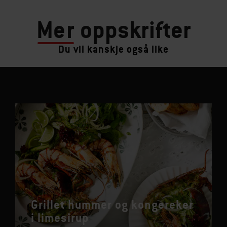
Mer
oppskrifter
Du vil kanskje også like
Grillet hummer og kongereker
i limesirup