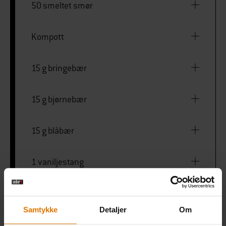
50 smeltet smør
Kompott
15 g bringebær
15 g bjørnebær
15 g blåbær
1 vaniljestang
Kyllingholder
Samtykke
Detaljer
Om