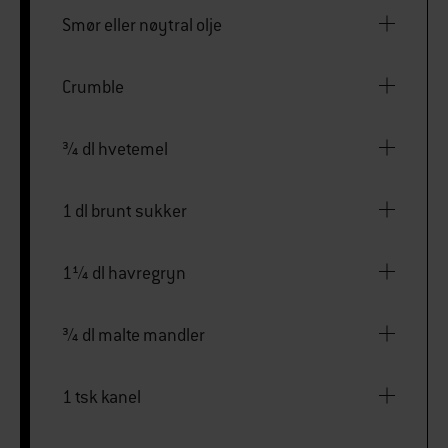
Smør eller nøytral olje
Crumble
¾ dl hvetemel
1 dl brunt sukker
1¼ dl havregryn
¾ dl malte mandler
1 tsk kanel