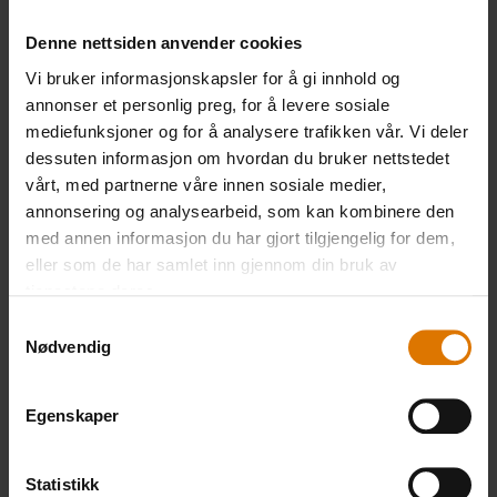
Denne nettsiden anvender cookies
PRINT THIS LIST
Vi bruker informasjonskapsler for å gi innhold og
annonser et personlig preg, for å levere sosiale
mediefunksjoner og for å analysere trafikken vår. Vi deler
dessuten informasjon om hvordan du bruker nettstedet
vårt, med partnerne våre innen sosiale medier,
annonsering og analysearbeid, som kan kombinere den
med annen informasjon du har gjort tilgjengelig for dem,
Gjør det enkelt
eller som de har samlet inn gjennom din bruk av
Anbefalt tilbehør
tjenestene deres.
Samtykkevalg
Nødvendig
Egenskaper
Statistikk