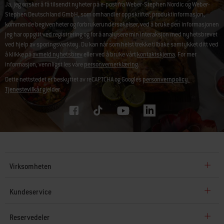
Ja, jeg ønsker å få tilsendt nyheter på e-post fra Weber-Stephen Nordic og Weber-
Stephen Deutschland GmbH, som omhandler oppskrifter, produktinformasjon,
kommende begivenheter og forbrukerundersøkelser, ved å bruke den informasjonen
jeg har oppgitt ved registrering og for å analysere min interaksjon med nyhetsbrevet
ved hjelp av sporingsverktøy. Du kan når som helst trekke tilbake samtykket ditt ved
å klikke på
avmeld nyhetsbrev
eller ved å bruke vårt
kontaktskjema
. For mer
informasjon, vennligst les våre
personvernerklæring
.
Dette nettstedet er beskyttet av reCAPTCHA og Googles
personvernpolicy.
Tjenestevilkår
gjelder.
Virksomheten
Kundeservice
Reservedeler