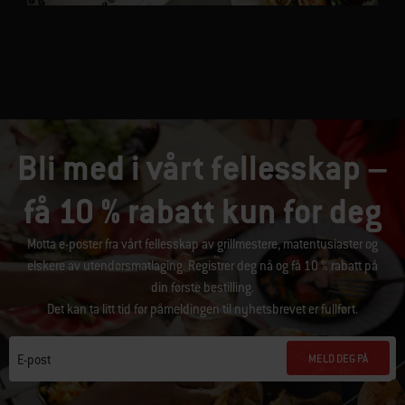
Bli med i vårt fellesskap –
få 10 % rabatt kun for deg
Motta e-poster fra vårt fellesskap av grillmestere, matentusiaster og
elskere av utendørsmatlaging. Registrer deg nå og få 10 % rabatt på
din første bestilling.
Det kan ta litt tid før påmeldingen til nyhetsbrevet er fullført.
MELD DEG PÅ
E-post