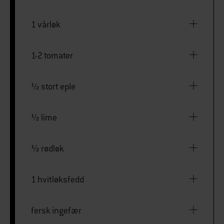
1 vårløk
1-2 tomater
½ stort eple
½ lime
½ rødløk
1 hvitløksfedd
fersk ingefær