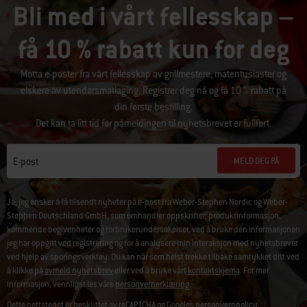
Bli med i vårt fellesskap –
få 10 % rabatt kun for deg
Motta e-poster fra vårt fellesskap av grillmestere, matentusiaster og
elskere av utendørsmatlaging. Registrer deg nå og få 10 % rabatt på
din første bestilling.
Det kan ta litt tid før påmeldingen til nyhetsbrevet er fullført.
MELD DEG PÅ
E-post
Ja, jeg ønsker å få tilsendt nyheter på e-post fra Weber-Stephen Nordic og Weber-
Stephen Deutschland GmbH, som omhandler oppskrifter, produktinformasjon,
kommende begivenheter og forbrukerundersøkelser, ved å bruke den informasjonen
jeg har oppgitt ved registrering og for å analysere min interaksjon med nyhetsbrevet
ved hjelp av sporingsverktøy. Du kan når som helst trekke tilbake samtykket ditt ved
å klikke på
avmeld nyhetsbrev
eller ved å bruke vårt
kontaktskjema
. For mer
informasjon, vennligst les våre
personvernerklæring
.
Dette nettstedet er beskyttet av reCAPTCHA og Googles
personvernpolicy.