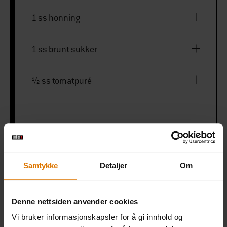
1 ss honning
1 ss brunt sukker
½ ss tomatpuré
Kyllingholder
Samtykke
Detaljer
Om
PRINT THIS LIST
Denne nettsiden anvender cookies
Vi bruker informasjonskapsler for å gi innhold og