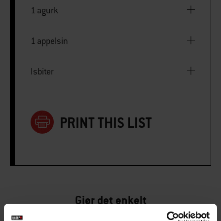
1 agurk
1 appelsin
Isbiter
PRINT THIS LIST
Gjør det enkelt