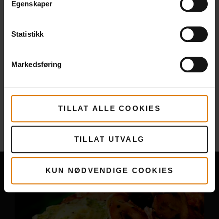
Egenskaper
Statistikk
Markedsføring
Mer
oppskrifter
TILLAT ALLE COOKIES
Du vil kanskje også like
TILLAT UTVALG
KUN NØDVENDIGE COOKIES