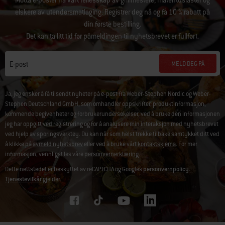
Motta e-poster fra vårt fellesskap av grillmestere, matentusiaster og
elskere av utendørsmatlaging. Registrer deg nå og få 10 % rabatt på
din første bestilling.
Det kan ta litt tid før påmeldingen til nyhetsbrevet er fullført.
MELD DEG PÅ
E-post
Ja, jeg ønsker å få tilsendt nyheter på e-post fra Weber-Stephen Nordic og Weber-
Stephen Deutschland GmbH, som omhandler oppskrifter, produktinformasjon,
kommende begivenheter og forbrukerundersøkelser, ved å bruke den informasjonen
jeg har oppgitt ved registrering og for å analysere min interaksjon med nyhetsbrevet
ved hjelp av sporingsverktøy. Du kan når som helst trekke tilbake samtykket ditt ved
å klikke på
avmeld nyhetsbrev
eller ved å bruke vårt
kontaktskjema
. For mer
informasjon, vennligst les våre
personvernerklæring
.
Dette nettstedet er beskyttet av reCAPTCHA og Googles
personvernpolicy.
Tjenestevilkår
gjelder.