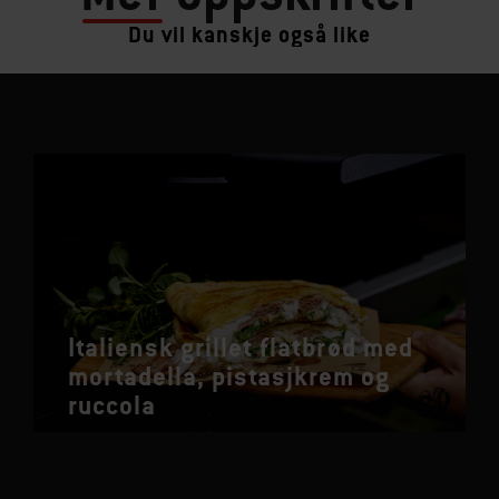
Du vil kanskje også like
Italiensk grillet flatbrød med
mortadella, pistasjkrem og
ruccola