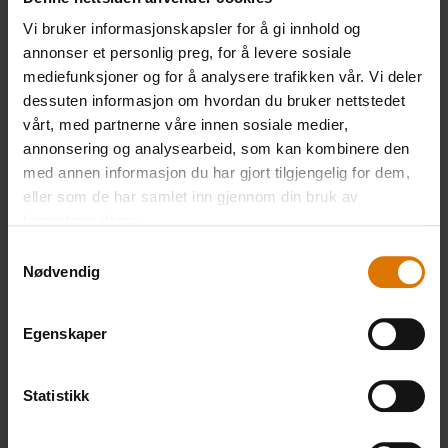
PRINT THIS LIST
Vi bruker informasjonskapsler for å gi innhold og
annonser et personlig preg, for å levere sosiale
mediefunksjoner og for å analysere trafikken vår. Vi deler
dessuten informasjon om hvordan du bruker nettstedet
vårt, med partnerne våre innen sosiale medier,
annonsering og analysearbeid, som kan kombinere den
Gjør det enkelt
med annen informasjon du har gjort tilgjengelig for dem,
Anbefalt tilbehør
eller som de har samlet inn gjennom din bruk av
tjenestene deres.
Samtykkevalg
Nødvendig
WEBER
Premium
CRAFTED
Grilltang
Egenskaper
wok og
Vis
dampinnsats
detaljer
Statistikk
Vis
detaljer