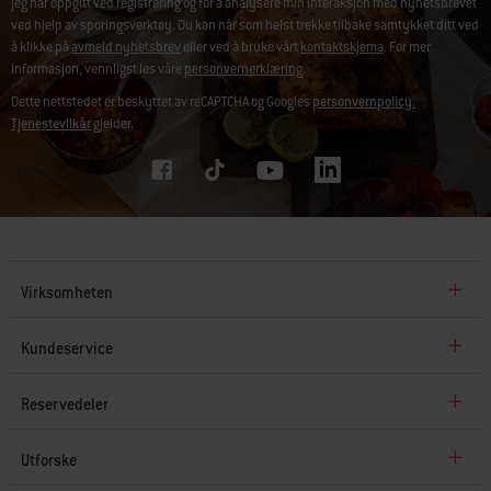
jeg har oppgitt ved registrering og for å analysere min interaksjon med nyhetsbrevet
ved hjelp av sporingsverktøy. Du kan når som helst trekke tilbake samtykket ditt ved
å klikke på
avmeld nyhetsbrev
eller ved å bruke vårt
kontaktskjema
. For mer
informasjon, vennligst les våre
personvernerklæring
.
Dette nettstedet er beskyttet av reCAPTCHA og Googles
personvernpolicy.
Tjenestevilkår
gjelder.
Virksomheten
Kundeservice
Reservedeler
Utforske