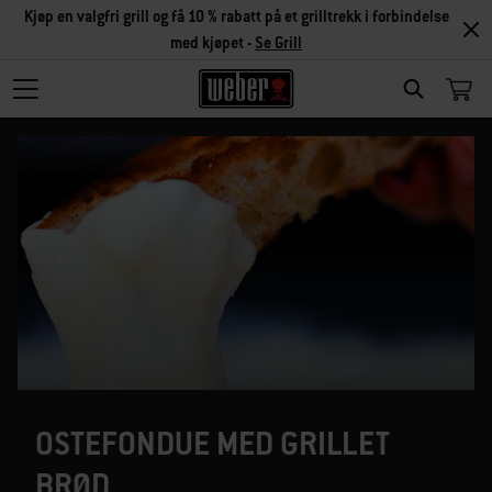
Kjøp en valgfri grill og få 10 % rabatt på et grilltrekk i forbindelse
med kjøpet -
Se Grill
SEARCH
OSTEFONDUE MED GRILLET
BRØD