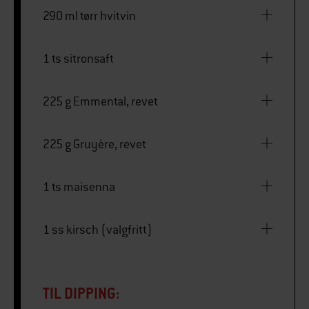
290 ml tørr hvitvin
1 ts sitronsaft
225 g Emmental, revet
225 g Gruyère, revet
1 ts maisenna
1 ss kirsch (valgfritt)
TIL DIPPING: