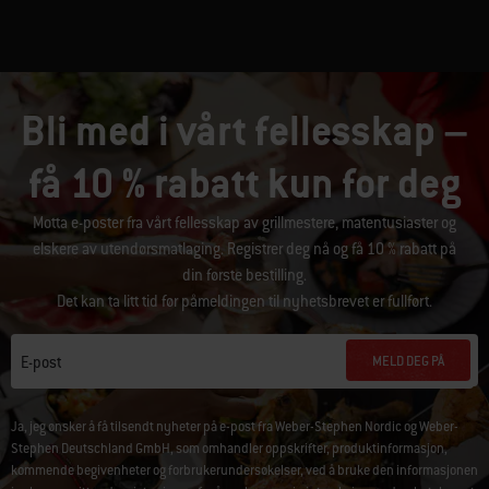
Bli med i vårt fellesskap –
få 10 % rabatt kun for deg
Motta e-poster fra vårt fellesskap av grillmestere, matentusiaster og
elskere av utendørsmatlaging. Registrer deg nå og få 10 % rabatt på
din første bestilling.
Det kan ta litt tid før påmeldingen til nyhetsbrevet er fullført.
MELD DEG PÅ
E-post
Ja, jeg ønsker å få tilsendt nyheter på e-post fra Weber-Stephen Nordic og Weber-
Stephen Deutschland GmbH, som omhandler oppskrifter, produktinformasjon,
kommende begivenheter og forbrukerundersøkelser, ved å bruke den informasjonen