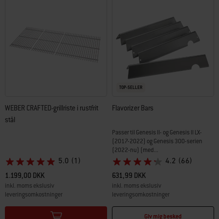
TOP-SELLER
WEBER CRAFTED-grillriste i rustfrit
Flavorizer Bars
stål
Passer til Genesis II- og Genesis II LX-
(2017-2022) og Genesis 300-serien
(2022-nu) (med...
5.0
(1)
4.2
(66)
1.199,00 DKK
631,99 DKK
inkl. moms ekslusiv
inkl. moms ekslusiv
leveringsomkostninger
leveringsomkostninger
Color Options
Color Options
Giv mig besked