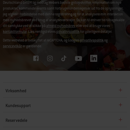
Deutschland GmbH og modtag Webers bedste grillopskrifter, information om nye
produkter, kommende events samt forbrugerundersøgelser ud fra de oplysninger,
jeg afgiver i forbindelse med denne registrering og for at analysere min interaktion
med nyhedsbrevet ved brug af analyseværktøjer. Du kan til enhver tid tilbagekalde
dit samtykke ved at klikke på
afmeld nyhedsbrev
eller ved at bruge vores
kontaktformular
. Læs venligst vores
privatlivspolitik
for yderligere detaljer.
Dette websted er beskyttet af reCAPTCHA, og Googles
privatlivspolitik
og
servicevilkår
er gældende.
Virksomhed
Kundesupport
Reservedele