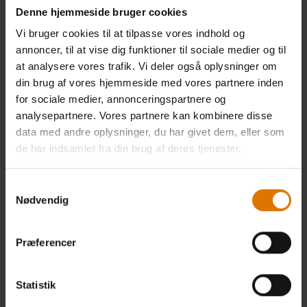
Color Options
Color Options
Denne hjemmeside bruger cookies
Giv mig besked
Vi bruger cookies til at tilpasse vores indhold og
annoncer, til at vise dig funktioner til sociale medier og til
at analysere vores trafik. Vi deler også oplysninger om
din brug af vores hjemmeside med vores partnere inden
for sociale medier, annonceringspartnere og
analysepartnere. Vores partnere kan kombinere disse
data med andre oplysninger, du har givet dem, eller som
de har indsamlet fra din brug af deres tjenester.
Samtykkevalg
Nødvendig
Grillrist
Varmeelement
Præferencer
Passer til Genesis II/Genesis II LX 300-
Passer til Weber Q 240/2400
serien
4.3
(6)
4.5
(13)
Statistik
981,99 DKK
917,99 DKK