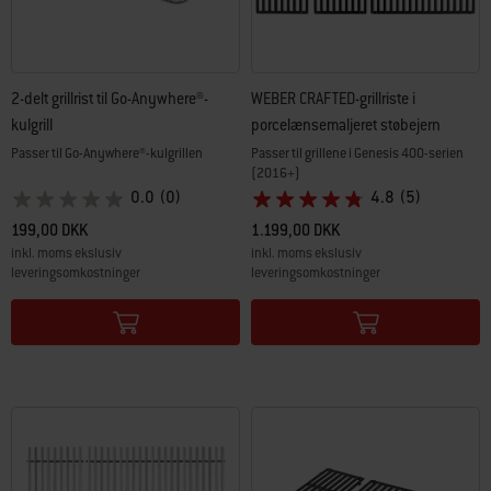
2-delt grillrist til Go-Anywhere®-
WEBER CRAFTED-grillriste i
kulgrill
porcelænsemaljeret støbejern
Passer til Go-Anywhere®-kulgrillen
Passer til grillene i Genesis 400-serien
(2016+)
0.0
(0)
4.8
(5)
199,00 DKK
1.199,00 DKK
inkl. moms ekslusiv
inkl. moms ekslusiv
leveringsomkostninger
leveringsomkostninger
Color Options
Color Options