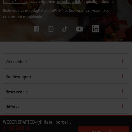
kontaktformular
. Læs venligst vores
privatlivspolitik
for yderligere detaljer.
Dette websted er beskyttet af reCAPTCHA, og Googles
privatlivspolitik
og
servicevilkår
er gældende.
Virksomhed
Kundesupport
Reservedele
Udforsk
WEBER CRAFTED-grillriste i porcelænsemaljeret støbejern
© Weber 2026. Alle rettigheder.
1.199,00 DKK