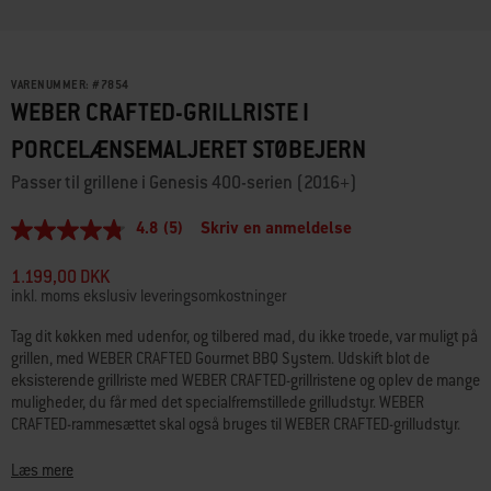
VARENUMMER:
#
7854
WEBER CRAFTED-GRILLRISTE I
PORCELÆNSEMALJERET STØBEJERN
Passer til grillene i Genesis 400-serien (2016+)
4.8
(5)
Skriv en anmeldelse
4.8
ud
af
1.199,00 DKK
5
inkl. moms ekslusiv leveringsomkostninger
stjerner,
gennemsnitlig
Tag dit køkken med udenfor, og tilbered mad, du ikke troede, var muligt på
bedømmelsesværdi.
grillen, med WEBER CRAFTED Gourmet BBQ System. Udskift blot de
Read
5
eksisterende grillriste med WEBER CRAFTED-grillristene og oplev de mange
Reviews.
muligheder, du får med det specialfremstillede grilludstyr. WEBER
Samme
CRAFTED-rammesættet skal også bruges til WEBER CRAFTED-grilludstyr.
sidelink.
• Passer til grillene i Genesis 400-serien (2016+)
Læs mere
• Påkrævet ved brug af det meste WEBER CRAFTED-grilludstyr