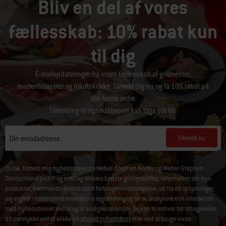
Bliv en del af vores
fællesskab: 10% rabat kun
til dig
E-mailopdateringer fra vores fællesskab af grillmestre,
madentusiaster og friluftskokke. Tilmeld dig nu og få 10% rabat på
din første ordre
Tilmelding til nyhedsbrevet kan tage lidt tid.
Tilmeld nu
Din emailadresse
Ja tak, tilmeld mig nyhedsbreve fra Weber-Stephen Nordic og Weber-Stephen
Deutschland GmbH og modtag Webers bedste grillopskrifter, information om nye
produkter, kommende events samt forbrugerundersøgelser ud fra de oplysninger,
jeg afgiver i forbindelse med denne registrering og for at analysere min interaktion
med nyhedsbrevet ved brug af analyseværktøjer. Du kan til enhver tid tilbagekalde
dit samtykke ved at klikke på
afmeld nyhedsbrev
eller ved at bruge vores