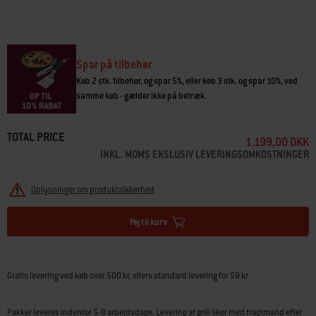
• Fremragende varmeisolering og -fordeling
• Sæt med 3 stk.
Spar på tilbehør
Køb 2 stk. tilbehør, og spar 5%, eller køb 3 stk. og spar 10%, ved
samme køb - gælder ikke på betræk.
TOTAL PRICE
1.199,00 DKK
INKL. MOMS EKSLUSIV LEVERINGSOMKOSTNINGER
Oplysninger om produktsikkerhed
Føj til kurv
Gratis levering ved køb over 500 kr, ellers standard levering for 59 kr
Pakker leveres indenfor 5-8 arbejdsdage. Levering af grill sker med fragtmand efter