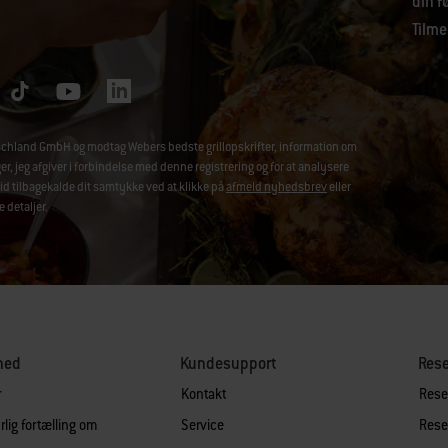
din f
Tilme
chland GmbH og modtag Webers bedste grillopskrifter, information om
jeg afgiver i forbindelse med denne registrering og for at analysere
id tilbagekalde dit samtykke ved at klikke på
afmeld nyhedsbrev
eller
e detaljer.
hed
Kundesupport
Res
r
Kontakt
Reser
lig fortælling om
Service
Reser