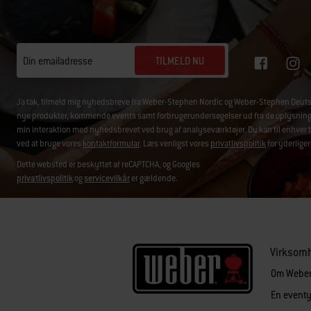
TILMELD NU
Din emailadresse
Ja tak, tilmeld mig nyhedsbreve fra Weber-Stephen Nordic og Weber-Stephen Deuts
nye produkter, kommende events samt forbrugerundersøgelser ud fra de oplysninger, 
min interaktion med nyhedsbrevet ved brug af analyseværktøjer. Du kan til enhver t
ved at bruge vores
kontaktformular
. Læs venligst vores
privatlivspolitik
for yderliger
Dette websted er beskyttet af reCAPTCHA, og Googles
privatlivspolitik
og
servicevilkår
er gældende.
Virksom
Om Webe
En eventyr