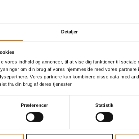
Detaljer
Gør det nemt
Anbefalet tilbehør
ookies
se vores indhold og annoncer, til at vise dig funktioner til sociale
oplysninger om din brug af vores hjemmeside med vores partnere i
ysepartnere. Vores partnere kan kombinere disse data med andr
Premium salt- og pebersæt
et fra din brug af deres tjenester.
199,00 DKK
149,25 DKK
inkl. moms
Præferencer
Statistik
Se mere