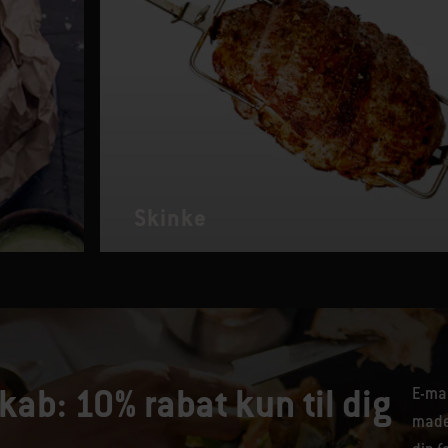
Skinke
kab: 10% rabat kun til dig
E-mai
maden