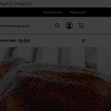
dag 8-16, Fredag 8-15
Find forhandler
Register grill
Reservedele og support
Log ind/
SEARCH
tilmeld dig
 samme køb -
Se Grill