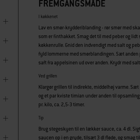
FREMGANGSMÅDE
I køkkenet
Lav en smør-krydderiblanding - rør smør med skall
som er finthakket. Smag det til med peber og lidt
køkkenrulle. Gnid den indvendigt med salt og peb
fyld lommerne med smørblandingen. Sæt anden på
saft fra appelsinen ud over anden. Krydr med salt
Ved grillen
Klargør grillen til indirekte, middelhøj varme. Sæt
og et par kviste timian under anden til opsamlin
pr. kilo, ca. 2,5-3 timer.
Tip
Brug stegeskyen til en lækker sauce, ca. 4 dl. Sig
saucen op i en gryde, tilsæt 3 dl fløde, og smag t