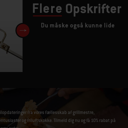
Flere
Opskrifter
Du måske også kunne lide
Porchetta med mangosalsa
lopdateringer fra vores fællesskab af grillmestre,
tusiaster og friluftskokke. Tilmeld dig nu og få 10% rabat på