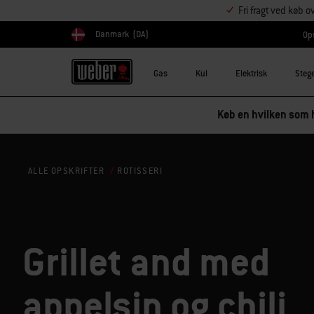
Fri fragt ved køb o
Danmark
(DA)
Ops
Vælg land
Gas
Kul
Elektrisk
Steg
Køb en hvilken som h
ROTISSERI
ALLE OPSKRIFTER
Grillet and med
appelsin og chili