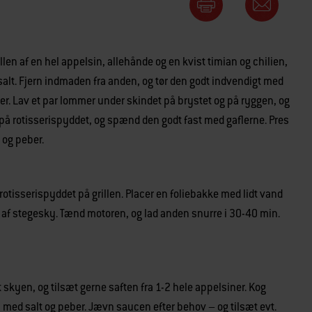
en af en hel appelsin, allehånde og en kvist timian og chilien,
 salt. Fjern indmaden fra anden, og tør den godt indvendigt med
er. Lav et par lommer under skindet på brystet og på ryggen, og
 rotisserispyddet, og spænd den godt fast med gaflerne. Pres
 og peber.
 rotisserispyddet på grillen. Placer en foliebakke med lidt vand
g af stegesky. Tænd motoren, og lad anden snurre i 30-40 min.
t skyen, og tilsæt gerne saften fra 1-2 hele appelsiner. Kog
il med salt og peber. Jævn saucen efter behov – og tilsæt evt.