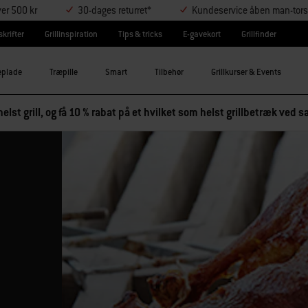
ver 500 kr
30-dages returret*
Kundeservice åben man-tors
krifter
Grillinspiration
Tips & tricks
E-gavekort
Grillfinder
eplade
Træpille
Smart
Tilbehør
Grillkurser & Events
elst grill, og få 10 % rabat på et hvilket som helst grillbetræk ved