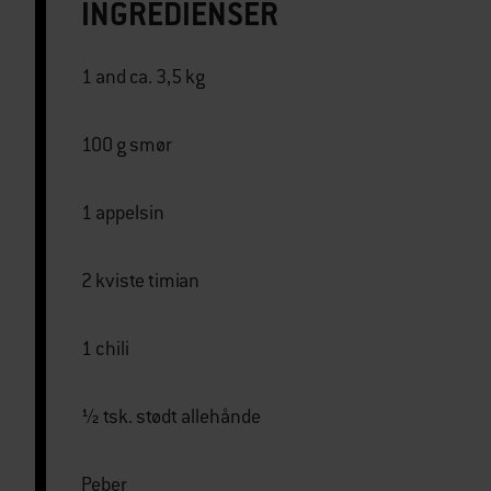
INGREDIENSER
1 and ca. 3,5 kg
100 g smør
1 appelsin
2 kviste timian
1 chili
½ tsk. stødt allehånde
Peber