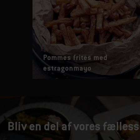
Pommes frites med
estragonmayo
Bliv en del af vores fælless