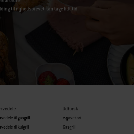
ørste ordre
lding til nyhedsbrevet kan tage lidt tid.
ervedele
Udforsk
vedele til gasgrill
e-gavekort
vedele til kulgrill
Gasgrill