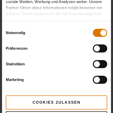
soziale Medien, Werbung und Analysen weiter. Unsere
beim Rollbraten sollte das Fleisch gleichmäßig
Partner führen diese Informationen möglicherweise mit
um den Spieß gewickelt werden, der Einsatz
weiteren Daten zusammen, die Sie ihnen bereitgestellt
von Küchengarn ist dabei Pflicht.
haben oder die sie im Rahmen Ihrer Nutzung der Dienste
gesammelt haben.
Einwilligungsauswahl
Notwendig
Präferenzen
Statistiken
Marketing
DEN GRILL IDEAL EINRICHTEN
Eine
Tropfschale
ist doppelt sinnvoll: Zum
einen fängt sie überschüssiges Fett auf, zum
anderen schützt sie das Grillgut vor direkter
COOKIES ZULASSEN
Hitze. Eine niedrige bis mittlere Temperatur von