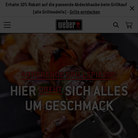
Erhalte 10% Rabatt auf die passende Abdeckhaube beim Grillkauf
(alle Grillmodelle) -
Grills entdecken
SEARCH
ROTIERENDE GRILLSPIESSE:
HIER
SICH ALLES
DREHT
UM GESCHMACK