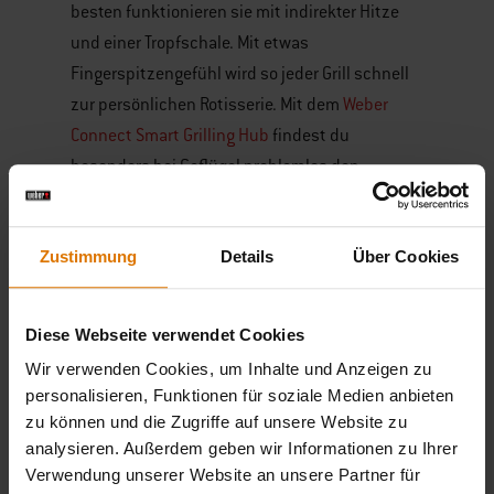
besten funktionieren sie mit indirekter Hitze
und einer Tropfschale. Mit etwas
Fingerspitzengefühl wird so jeder Grill schnell
zur persönlichen Rotisserie. Mit dem
Weber
Connect Smart Grilling Hub
findest du
besonders bei Geflügel problemlos den
perfekten Garpunkt.
DAS FLEISCH OPTIMAL
Zustimmung
Details
Über Cookies
VORBEREITEN
Besonders bei größeren Fleischstücken ist die
Position entscheidend. Spieß’ das Fleisch
Diese Webseite verwendet Cookies
deshalb immer durch dessen Schwerpunkt auf,
Wir verwenden Cookies, um Inhalte und Anzeigen zu
um ungleichmäßiges Braten zu verhindern.
personalisieren, Funktionen für soziale Medien anbieten
zu können und die Zugriffe auf unsere Website zu
Stehen beispielsweise die Beine des
analysieren. Außerdem geben wir Informationen zu Ihrer
Grillhähnchens zu weit ab, werden sie
Verwendung unserer Website an unsere Partner für
schneller gar als der Rest des Fleisches. Auch