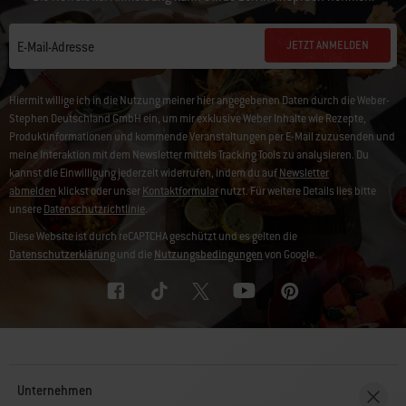
JETZT ANMELDEN
E-Mail-Adresse
Hiermit willige ich in die Nutzung meiner hier angegebenen Daten durch die Weber-
Stephen Deutschland GmbH ein, um mir exklusive Weber Inhalte wie Rezepte,
Produktinformationen und kommende Veranstaltungen per E-Mail zuzusenden und
meine Interaktion mit dem Newsletter mittels Tracking Tools zu analysieren. Du
kannst die Einwilligung jederzeit widerrufen, indem du auf
Newsletter
abmelden
klickst oder unser
Kontaktformular
nutzt. Für weitere Details lies bitte
unsere
Datenschutzrichtlinie
.
Diese Website ist durch reCAPTCHA geschützt und es gelten die
Datenschutzerklärung
und die
Nutzungsbedingungen
von Google.
Unternehmen