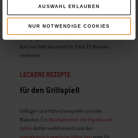
180-200 °C ist beim
Grillen mit Drehspießen
AUSWAHL ERLAUBEN
ideal. Jetzt wird der Spieß in den Motor gesetzt,
eingeschaltet und die Runden beginnen. Wenn
NUR NOTWENDIGE COOKIES
die Außenseite am Ende der Garzeit noch etwas
knuspriger werden soll, kannst du die Schale
kurz vor dem Servieren für 5 bis 15 Minuten
entfernen.
LECKERE REZEPTE
für den Grillspieß
Geflügel- und Hähnchenspieße sind die
Klassiker. Ein
Maishähnchen mit Paprika und
Salbei
duftet verführerisch und das
marokkanisch gewürzte Hähnchen
sorgt für