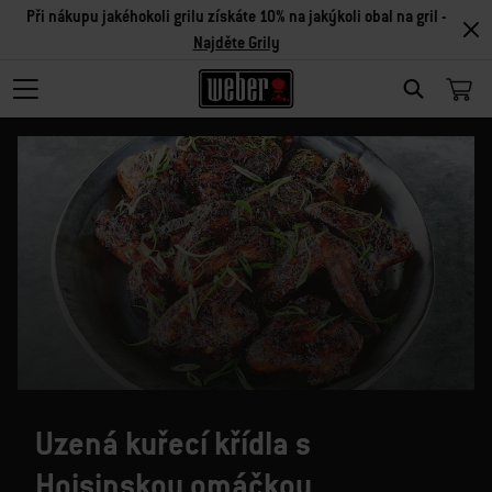
Při nákupu jakéhokoli grilu získáte 10% na jakýkoli obal na gril -
Najděte Grily
SEARCH
Uzená kuřecí křídla s
Hoisinskou omáčkou