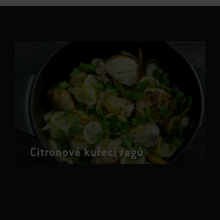
Citronové kuřecí ragú