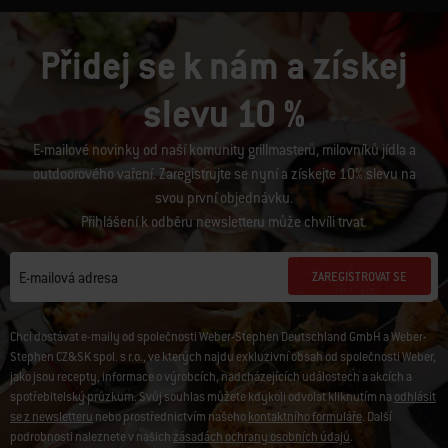
Přidej se k nám a získej
slevu 10 %
E-mailové novinky od naší komunity grillmasterů, milovníků jídla a
outdoorového vaření. Zaregistrujte se nyní a získejte 10% slevu na
svou první objednávku.
Přihlášení k odběru newsletteru může chvíli trvat.
ZAREGISTROVAT SE
E-mailová adresa
Chci dostávat e-maily od společnosti Weber-Stephen Deutschland GmbH a Weber-
Stephen CZ&SK spol. s r.o., ve kterých najdu exkluzivní obsah od společnosti Weber,
jako jsou recepty, informace o výrobcích, nadcházejících událostech a akcích a
spotřebitelský průzkum. Svůj souhlas můžete kdykoli odvolat kliknutím na
odhlásit
se z newsletteru
nebo prostřednictvím našeho
kontaktního formuláře
. Další
podrobnosti naleznete v našich
zásadách ochrany osobních údajů
.