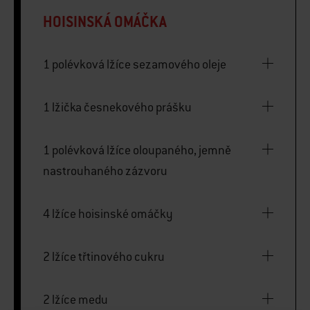
HOISINSKÁ OMÁČKA
1 polévková lžíce sezamového oleje
1 lžička česnekového prášku
1 polévková lžíce oloupaného, jemně
nastrouhaného zázvoru
4 lžíce hoisinské omáčky
2 lžíce třtinového cukru
2 lžíce medu