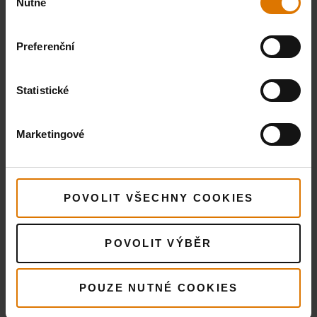
Nutné
souhlasu
Preferenční
Co potřebujete?
Statistické
Doporučené nástroje
Marketingové
Udící box
Udící
Sada náč
lupínky
Premiu
Zobrazit
POVOLIT VŠECHNY COOKIES
jablko
podrobnosti
Zobra
podr
Zobrazit
POVOLIT VÝBĚR
podrobnosti
POUZE NUTNÉ COOKIES