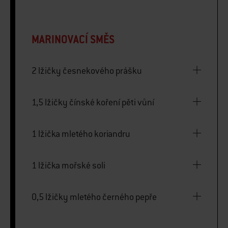
MARINOVACÍ SMĚS
2 lžičky česnekového prášku
1,5 lžičky čínské koření pěti vůní
1 lžička mletého koriandru
1 lžička mořské soli
0,5 lžičky mletého černého pepře