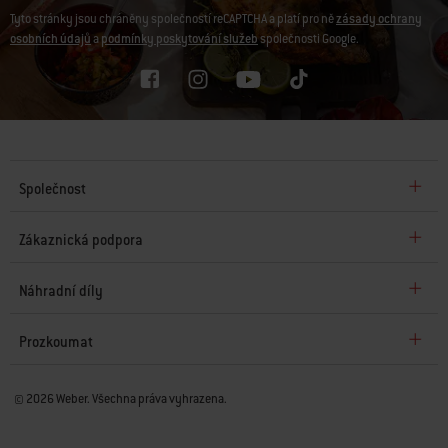
Tyto stránky jsou chráněny společností reCAPTCHA a platí pro ně
zásady ochrany
osobních údajů
a
podmínky poskytování služeb
společnosti Google.
Společnost
Zákaznická podpora
Náhradní díly
Prozkoumat
© 2026 Weber. Všechna práva vyhrazena.