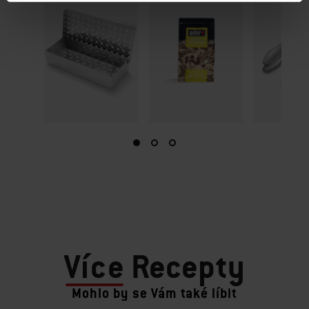
Více
Recepty
Mohlo by se Vám také líbit