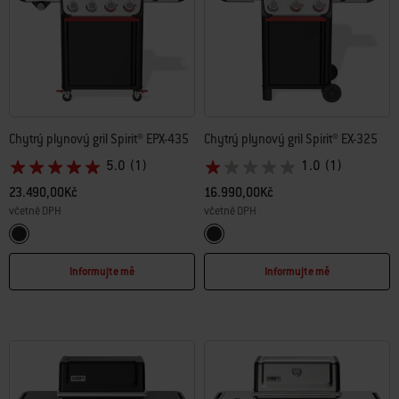
Chytrý plynový gril Spirit® EPX-435
Chytrý plynový gril Spirit® EX-325
5.0
(1)
1.0
(1)
23.490,00Kč
16.990,00Kč
včetně DPH
včetně DPH
Color Options
Color Options
Black
Black
Informujte mě
Informujte mě