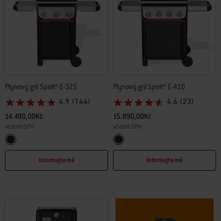
Plynový gril Spirit® E-325
Plynový gril Spirit® E-410
4.9
(144)
4.6
(23)
14.490,00Kč
15.890,00Kč
včetně DPH
včetně DPH
Color Options
Color Options
Black
Black
Informujte mě
Informujte mě