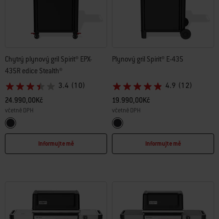
Chytrý plynový gril Spirit® EPX-
Plynový gril Spirit® E-435
435R edice Stealth®
3.4
(10)
4.9
(12)
24.990,00Kč
19.990,00Kč
včetně DPH
včetně DPH
Color Options
Color Options
Black
Black
Informujte mě
Informujte mě