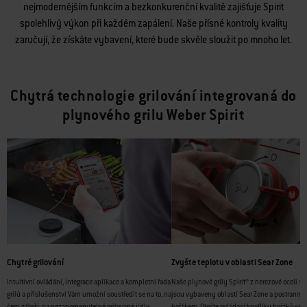
nejmodernějším funkcím a bezkonkurenční kvalitě zajišťuje Spirit
spolehlivý výkon při každém zapálení. Naše přísné kontroly kvality
zaručují, že získáte vybavení, které bude skvěle sloužit po mnoho let.
Chytrá technologie grilování integrovaná do
plynového grilu Weber Spirit
Chytré grilování
Zvyšte teplotu v oblasti Sear Zone
Intuitivní ovládání, integrace aplikace a kompletní řada
Naše plynové grily Spirit® z nerezové oceli se
grilů a příslušenství Vám umožní soustředit se na to, na
jsou vybaveny oblastí Sear Zone a postranní
čem záleží: na nezapomenutelné grilované jídlo.
hořákem. Otočte ovládací knoflíky hořáků se