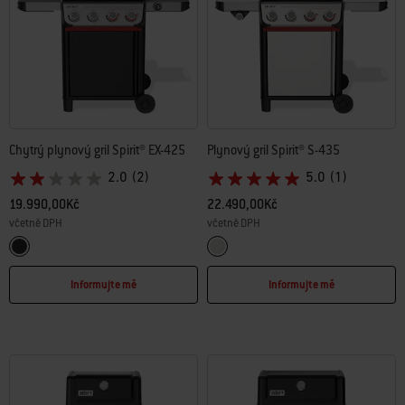
Chytrý plynový gril Spirit® EX-425
Plynový gril Spirit® S-435
2.0
(2)
5.0
(1)
19.990,00Kč
22.490,00Kč
včetně DPH
včetně DPH
Color Options
Color Options
Black
Stainless Steel
Informujte mě
Informujte mě