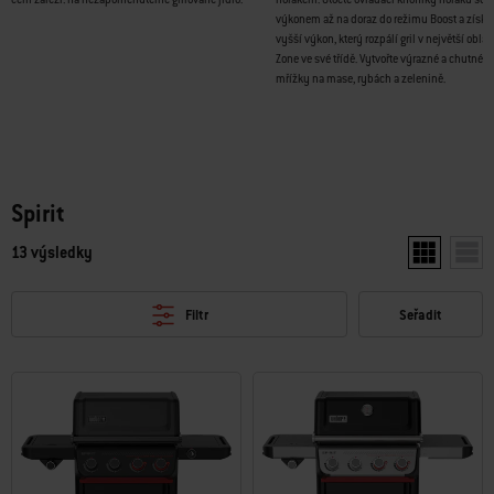
výkonem až na doraz do režimu Boost a získát
vyšší výkon, který rozpálí gril v největší oblas
Zone ve své třídě. Vytvořte výrazné a chutné gr
mřížky na mase, rybách a zelenině.
Spirit
13 výsledky
Zobrazit dv
Zobr
Filtr
Seřadit