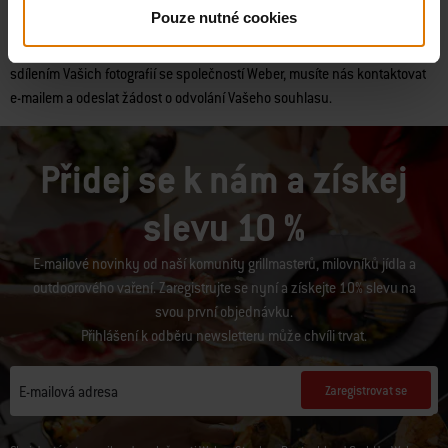
Pouze nutné cookies
Máte-li jakékoli dotazy týkající se našich služeb nebo ochrany údajů,
můžete nás kdykoli kontaktovat. Pokud si přejete odvolat svůj souhlas se
sdílením Vašich fotografií se společností Weber, musíte nás kontaktovat
e-mailem a odeslat žádost o odvolání Vašeho souhlasu.
Přidej se k nám a získej
slevu 10 %
E-mailové novinky od naší komunity grillmasterů, milovníků jídla a
outdoorového vaření. Zaregistrujte se nyní a získejte 10% slevu na
svou první objednávku.
Přihlášení k odběru newsletteru může chvíli trvat.
Zaregistrovat se
E-mailová adresa