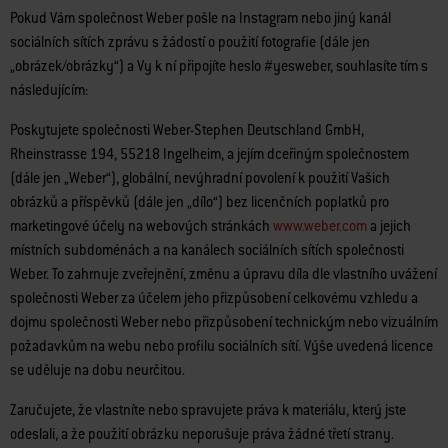
Pokud Vám společnost Weber pošle na Instagram nebo jiný kanál
sociálních sítích zprávu s žádostí o použití fotografie (dále jen
„obrázek/obrázky“) a Vy k ní připojíte heslo #yesweber, souhlasíte tím s
následujícím:
Poskytujete společnosti Weber-Stephen Deutschland GmbH,
Rheinstrasse 194, 55218 Ingelheim, a jejím dceřiným společnostem
(dále jen „Weber“), globální, nevýhradní povolení k použití Vašich
obrázků a příspěvků (dále jen „dílo“) bez licenčních poplatků pro
marketingové účely na webových stránkách
www.weber.com
a jejich
místních subdoménách a na kanálech sociálních sítích společnosti
Weber. To zahrnuje zveřejnění, změnu a úpravu díla dle vlastního uvážení
společnosti Weber za účelem jeho přizpůsobení celkovému vzhledu a
dojmu společnosti Weber nebo přizpůsobení technickým nebo vizuálním
požadavkům na webu nebo profilu sociálních sítí. Výše uvedená licence
se uděluje na dobu neurčitou.
Zaručujete, že vlastníte nebo spravujete práva k materiálu, který jste
odeslali, a že použití obrázku neporušuje práva žádné třetí strany.