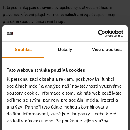
Tyto podmínky jsou upraveny evropskou legislativou a výhradní
pravomoc k řešení jakýchkoli nesrovnalostí z ní vyplývajících mají
příslušné soudy v rámci zemí Evropy.
Ochrana osobních údajů a
souhlas
Při použití Vašeho obrázku na základě výše uvedené licence se může
Souhlas
Detaily
Více o cookies
stát, že společnost Weber bude zpracovávat Vaše osobní údaje, zejména
Vaše profilové jméno na Instagramu. Společným správcem pro
zpracování Vašich osobních údajů je společnost Weber-Stephen
Tato webová stránka používá cookies
Deutschland GmbH a místní společnost ve Vaši zemi. Společnost Weber-
K personalizaci obsahu a reklam, poskytování funkcí
Stephen Deutschland GmbH je odpovědná za marketing a správu IP práv.
sociálních médií a analýze naší návštěvnosti využíváme
Za komunikaci s Vámi a za plnění informačních povinností odpovídá
soubory cookie. Informace o tom, jak náš web používáte,
místní pobočka společnosti Weber.
sdílíme se svými partnery pro sociální média, inzerci a
Pokud odpovíte heslem „#yesweber“ v komentářích nebo v příloze k
analýzy. Partneři tyto údaje mohou zkombinovat s
obrázku, který je předmětem naší žádosti,
souhlasíte
se zpracováním
dalšími informacemi, které jste jim poskytli nebo které
Vašich osobních údajů během zveřejnění tohoto obrázku pro
získali v důsledku toho, že používáte jejich služby.
marketingové účely na webových stránkách společnosti Weber a účtech