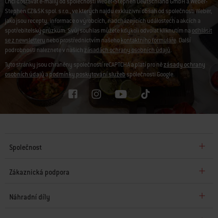
Chci dostávat e-maily od společnosti Weber-Stephen Deutschland GmbH a Weber-
Stephen CZ&SK spol. s r.o., ve kterých najdu exkluzivní obsah od společnosti Weber,
jako jsou recepty, informace o výrobcích, nadcházejících událostech a akcích a
spotřebitelský průzkum. Svůj souhlas můžete kdykoli odvolat kliknutím na
odhlásit
se z newsletteru
nebo prostřednictvím našeho
kontaktního formuláře
. Další
podrobnosti naleznete v našich
zásadách ochrany osobních údajů
.
Tyto stránky jsou chráněny společností reCAPTCHA a platí pro ně
zásady ochrany
osobních údajů
a
podmínky poskytování služeb
společnosti Google.
Společnost
Zákaznická podpora
Náhradní díly