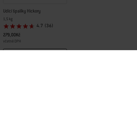
Udící špalíky Hickory
1,5 kg
4.7
(36)
279,00Kč
včetně DPH
Color Options
Informujte mě
Přidej se k nám a získej
slevu 10 %
E-mailové novinky od naší komunity grillmasterů, milovníků jídla a