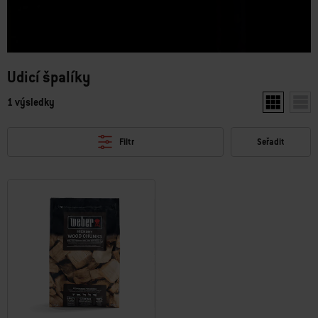
Udicí špalíky
1 výsledky
Zobrazit dv
Zobr
Filtr
Seřadit