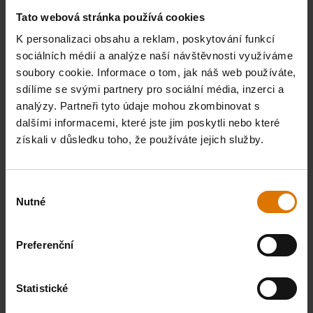
Tato webová stránka používá cookies
Udírací příslušenství & dřevěné
K personalizaci obsahu a reklam, poskytování funkcí
štěpky pro autentickou BBQ
sociálních médií a analýze naší návštěvnosti využíváme
soubory cookie. Informace o tom, jak náš web používáte,
chuť
sdílíme se svými partnery pro sociální média, inzerci a
analýzy. Partneři tyto údaje mohou zkombinovat s
S Weber udíracím příslušenstvím – štěpky, kusy dřeva a
dalšími informacemi, které jste jim poskytli nebo které
udírací boxy – dodáte masu, rybám a zelenině intenzivní
získali v důsledku toho, že používáte jejich služby.
kouřovou chuť. Mesquite, jabloň nebo třešeň – ideální pro
vaše BBQ.
Výběr
Nutné
souhlasu
Preferenční
Statistické