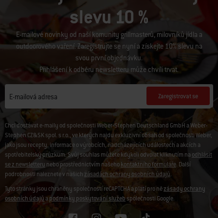
slevu 10 %
E-mailové novinky od naší komunity grillmasterů, milovníků jídla a
outdoorového vaření. Zaregistrujte se nyní a získejte 10% slevu na
svou první objednávku.
Přihlášení k odběru newsletteru může chvíli trvat.
Zaregistrovat se
E-mailová adresa
Chci dostávat e-maily od společnosti Weber-Stephen Deutschland GmbH a Weber-
Stephen CZ&SK spol. s r.o., ve kterých najdu exkluzivní obsah od společnosti Weber,
jako jsou recepty, informace o výrobcích, nadcházejících událostech a akcích a
spotřebitelský průzkum. Svůj souhlas můžete kdykoli odvolat kliknutím na
odhlásit
se z newsletteru
nebo prostřednictvím našeho
kontaktního formuláře
. Další
podrobnosti naleznete v našich
zásadách ochrany osobních údajů
.
Tyto stránky jsou chráněny společností reCAPTCHA a platí pro ně
zásady ochrany
osobních údajů
a
podmínky poskytování služeb
společnosti Google.