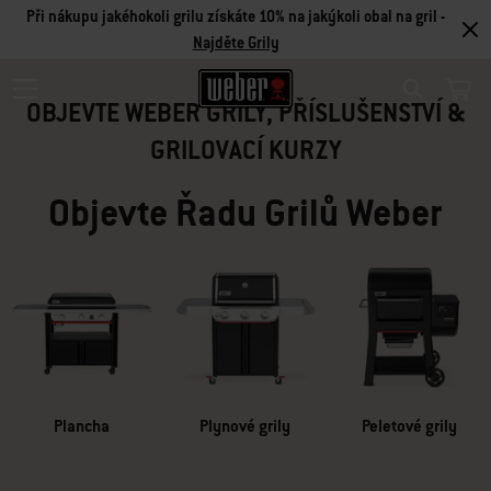
Při nákupu jakéhokoli grilu získáte 10% na jakýkoli obal na gril -
LETNÍ VÝPRODEJ
Najděte Grily
OBJEVTE WEBER GRILY, PŘÍSLUŠENSTVÍ &
Search
LIMITOVANÁ NABÍDKA
GRILOVACÍ KURZY
Objevte Řadu Grilů Weber
Využijte naši letní nabídku a vybavte se grilem, který vám dlouho
vydrží a příslušenstvím za skvělou cenu
Zobrazit nabídky
Plancha
Plynové grily
Peletové grily