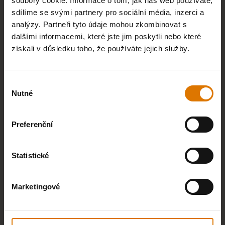
soubory cookie. Informace o tom, jak náš web používáte,
sdílíme se svými partnery pro sociální média, inzerci a
DOPRAVA A VRÁCENÍ ZDARMA
analýzy. Partneři tyto údaje mohou zkombinovat s
dalšími informacemi, které jste jim poskytli nebo které
získali v důsledku toho, že používáte jejich služby.
Výběr
Nutné
souhlasu
30DENNÍ LHŮTA NA VRACENÍ ZBOŽÍ
Preferenční
Statistické
AŽ 15 LET ZÁRUKY
Marketingové