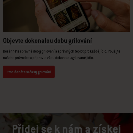
Objevte dokonalou dobu grilování
Dosáhněte správné doby grilování a správných teplot pro každé jídlo. Použijte
našeho průvodce a připravte vždy dokonale ugrilované jídlo.
Prohlédněte si časy grilování
Přidej se k nám a získej