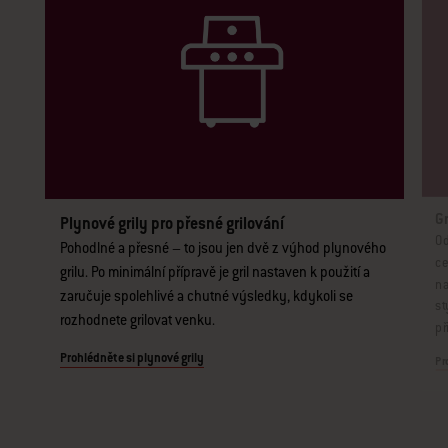
Gr
Plynové grily pro přesné grilování
Od
Pohodlné a přesné – to jsou jen dvě z výhod plynového
ce
grilu. Po minimální přípravě je gril nastaven k použití a
na
zaručuje spolehlivé a chutné výsledky, kdykoli se
st
rozhodnete grilovat venku.
př
Prohlédněte si plynové grily
Pr