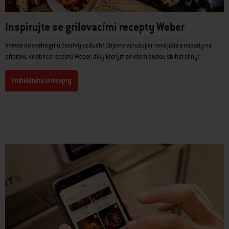
Inspirujte se grilovacími recepty Weber
Vneste do svého grilu čerstvý vzduch! Objevte vzrušující nová jídla a nápady na
přípravu ve sbírce receptů Weber, díky kterým se všem budou sbíhat sliny!
Prohlédněte si recepty