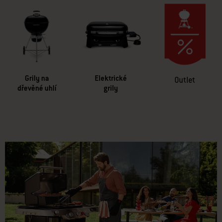
Grily na
Elektrické
Outlet
dřevěné uhlí
grily