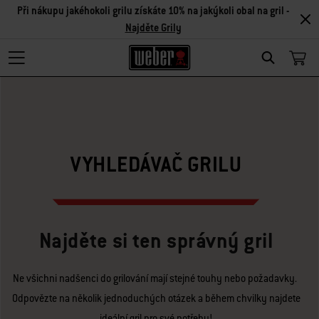
Při nákupu jakéhokoli grilu získáte 10% na jakýkoli obal na gril -
Najděte Grily
Search
VYHLEDÁVAČ GRILU
Najděte si ten správný gril
Ne všichni nadšenci do grilování mají stejné touhy nebo požadavky.
Odpovězte na několik jednoduchých otázek a během chvilky najdete
ideální gril pro své potřeby!