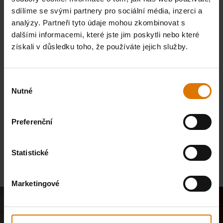
sdílíme se svými partnery pro sociální média, inzerci a
DOPRAVA A VRÁCENÍ ZDARMA
analýzy. Partneři tyto údaje mohou zkombinovat s
dalšími informacemi, které jste jim poskytli nebo které
získali v důsledku toho, že používáte jejich služby.
Výběr
30DENNÍ LHŮTA NA VRACENÍ ZBOŽÍ
Nutné
souhlasu
Preferenční
Statistické
AŽ 15 LET ZÁRUKY
Marketingové
Přidej se k nám a získej