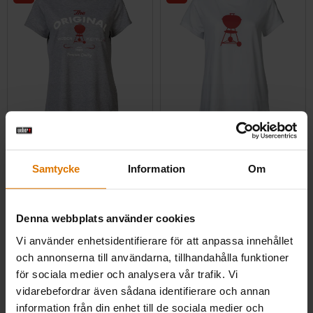
”Original” T-Shirt För Dam – grå
”Kettle” T-Shirt För Dam – vit
5.0
(1)
0.0
(0)
Samtycke
Information
Om
Pris reducerat från
till
Pris reducerat från
till
kr 299,00
kr 279,00
kr 209,30
kr 195,30
inkl. moms ex. fraktomkostnader
inkl. moms ex. fraktomkostnader
Denna webbplats använder cookies
Color Options
Color Options
Vi använder enhetsidentifierare för att anpassa innehållet
och annonserna till användarna, tillhandahålla funktioner
för sociala medier och analysera vår trafik. Vi
vidarebefordrar även sådana identifierare och annan
information från din enhet till de sociala medier och