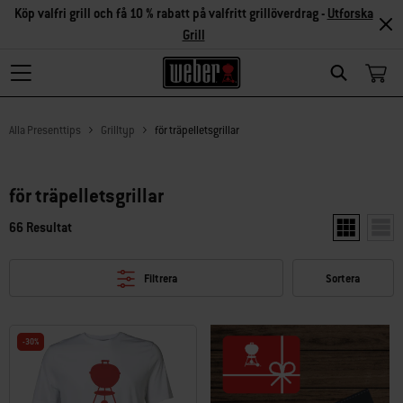
Köp valfri grill och få 10 % rabatt på valfritt grillöverdrag -
Utforska
Grill
Search
Alla Presenttips
Grilltyp
för träpelletsgrillar
för träpelletsgrillar
66 Resultat
Visa två pro
Visa 
Filtrera
Sortera
-30%