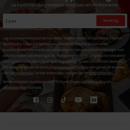
via e-post från våra grillmästare, matälskare och friluftsfantaster.
Anmäl dig
E-post
Jag vill prenumerera på email från Weber-Stephen Nordic A/S och Weber-Stephen
Deutschland GmbH och ta emot exklusivt Weber-material så som recept,
produktnyheter, information om evenemang och konsumentundersökningar, med
den information som efterfrågas vid registrering och för att anlysera min interaktion
med nyhetsbrevet med hjälp av spårningsverktyg. Du kan när som helst återkalla
ditt samtycke genom att klicka på
avregistrera nyhetsbrev
eller genom att använda
vårt
kontaktformulär
. För mer information, vänligen läs vår
integritetspolicy
.
Denna webbplats skyddas av reCAPTCHA och Googles
sekretesspolicy
och
användarvillkor
tillämpas.