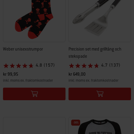
Weber unisexstrumpor
Precision set med grilltång och
stekspade
4.8
(157)
4.7
(137)
kr 99,95
kr 649,00
inkl. moms ex. fraktomkostnader
inkl. moms ex. fraktomkostnader
Color Options
Color Options
-30%