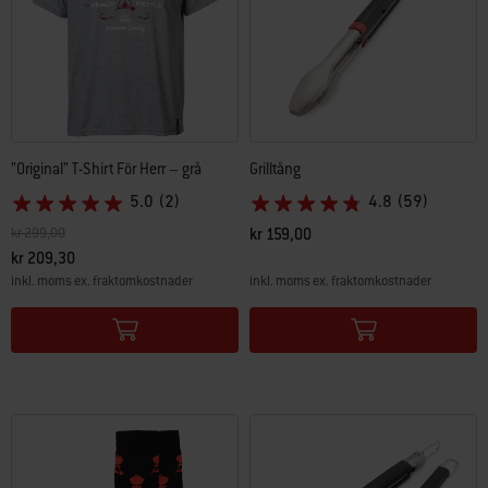
”Original” T-Shirt För Herr – grå
Grilltång
5.0
(2)
4.8
(59)
Pris reducerat från
till
kr 299,00
kr 159,00
kr 209,30
inkl. moms ex. fraktomkostnader
inkl. moms ex. fraktomkostnader
Color Options
Color Options