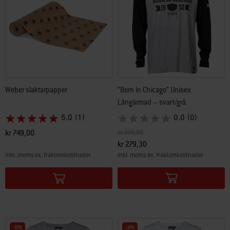
Weber slaktarpapper
”Born in Chicago” Unisex
Långärmad – svart/grå
5.0
(1)
0.0
(0)
Pris reducerat från
till
kr 749,00
kr 399,00
kr 279,30
inkl. moms ex. fraktomkostnader
inkl. moms ex. fraktomkostnader
Color Options
Color Options
-30%
-30%