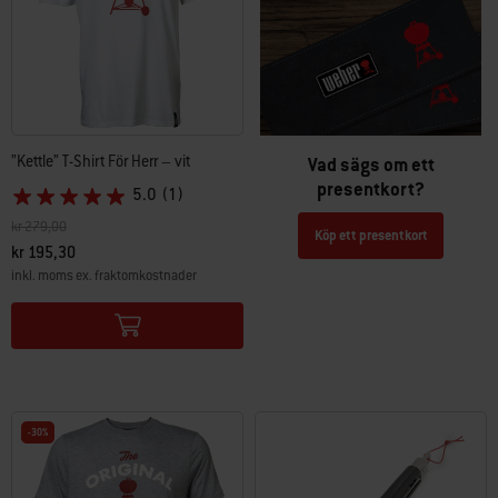
”Kettle” T-Shirt För Herr – vit
Vad sägs om ett
presentkort?
5.0
(1)
Pris reducerat från
till
kr 279,00
Köp ett presentkort
kr 195,30
inkl. moms ex. fraktomkostnader
Color Options
-30%