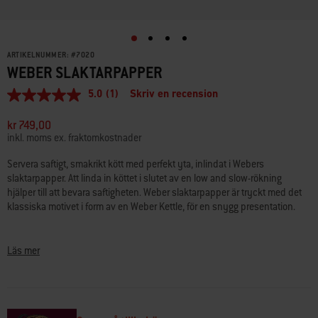
ARTIKELNUMMER:
#
7020
WEBER SLAKTARPAPPER
5.0
(1)
Skriv en recension
5.0
av
5
kr 749,00
stjärnor,
inkl. moms ex. fraktomkostnader
genomsnittligt
betyg.
Servera saftigt, smakrikt kött med perfekt yta, inlindat i Webers
Read
slaktarpapper. Att linda in köttet i slutet av en low and slow-rökning
a
Review.
hjälper till att bevara saftigheten. Weber slaktarpapper är tryckt med det
Länk
klassiska motivet i form av en Weber Kettle, för en snygg presentation.
till
samma
• Livsmedelsklassat slaktarpapper med godkänt tryck, säkert för
sida.
användning med mat
Läs mer
• Ovaxat, obehandlat och oblekt för bästa livsmedelssäkerhet
• Tillverkat av 100 % naturlig ren pappersmassa
• Använd vid rökning av kött, servering av mat eller inslagning av
presenter