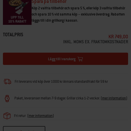
• 45,72 cm x 47,85 m
Spara på tillbehör
Köp 2 valfria tillbehör och spara 5 %, eller köp 3 valfria tillbehör
och spara 10 % vid samma köp – exklusive överdrag. Rabatten
läggs till i din grillkorg i kassan.
TOTALPRIS
KR 749,00
INKL. MOMS EX. FRAKTOMKOSTNADER
Lägg till i varukorg
Fri leverans vid köp över 1000 kr Annars standardfrakt för 59 kr
Paket, leveranser mellan 7-9 dagar. Grillar cirka 1-2 veckor.
(
mer information
)
Fri retur
(
mer information
)