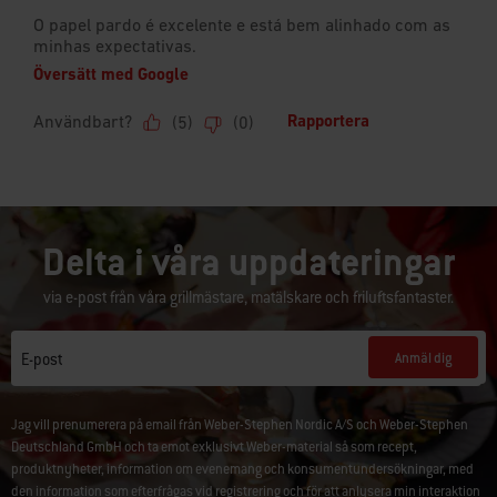
Delta i våra uppdateringar
via e-post från våra grillmästare, matälskare och friluftsfantaster.
Anmäl dig
E-post
Jag vill prenumerera på email från Weber-Stephen Nordic A/S och Weber-Stephen
Deutschland GmbH och ta emot exklusivt Weber-material så som recept,
produktnyheter, information om evenemang och konsumentundersökningar, med
den information som efterfrågas vid registrering och för att anlysera min interaktion