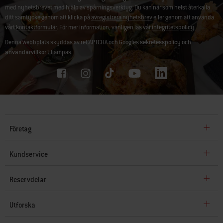
med nyhetsbrevet med hjälp av spårningsverktyg. Du kan när som helst återkalla
ditt samtycke genom att klicka på
avregistrera nyhetsbrev
eller genom att använda
vårt
kontaktformulär
. För mer information, vänligen läs vår
integritetspolicy
.
Denna webbplats skyddas av reCAPTCHA och Googles
sekretesspolicy
och
användarvillkor
tillämpas.
Företag
Kundservice
Reservdelar
Utforska