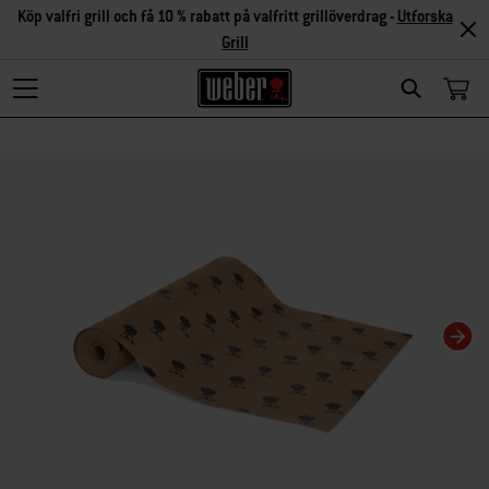
Köp valfri grill och få 10 % rabatt på valfritt grillöverdrag -
Utforska
Grill
Search
Om du ändrar aktuell karusellvisning kommer det att ändra den miniatyrkarusel