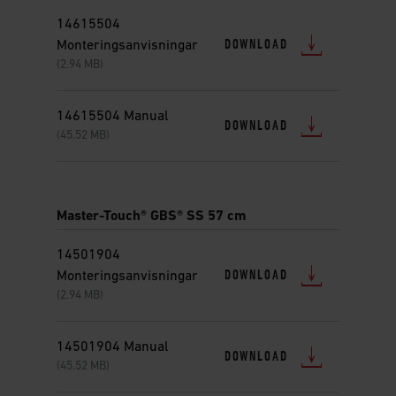
to
14615504
navigate.
DOWNLOAD
Monteringsanvisningar
(2.94 MB)
14615504 Manual
DOWNLOAD
(45.52 MB)
Master-Touch® GBS® SS 57 cm
14501904
DOWNLOAD
Monteringsanvisningar
(2.94 MB)
14501904 Manual
DOWNLOAD
(45.52 MB)