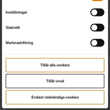
14401004 Manual
DOWNLOAD
(45.52 MB)
Inställningar
14401004 Översikt
DOWNLOAD
(72.37 KB)
Statistik
Marknadsföring
Kettle Plus GBS 47 cm
13601004 Manual
DOWNLOAD
(45.52 MB)
Tillåt alla cookies
13601004 Översikt
DOWNLOAD
Tillåt urval
(168.4 KB)
Endast nödvändiga cookies
Ranch Kettle