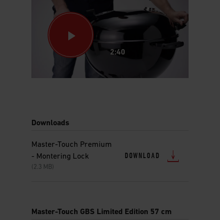
2:40
This
is
a
carousel
Downloads
of
various
images
Master-Touch Premium
or
DOWNLOAD
- Montering Lock
videos.
(2.3 MB)
Use
Next
and
Previous
Master-Touch GBS Limited Edition 57 cm
buttons