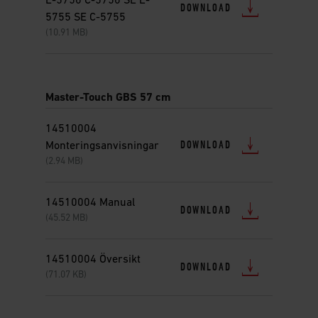
E-5750 C-5750 SE E-
DOWNLOAD
5755 SE C-5755
(10.91 MB)
Master-Touch GBS 57 cm
14510004
DOWNLOAD
Monteringsanvisningar
(2.94 MB)
14510004 Manual
DOWNLOAD
(45.52 MB)
14510004 Översikt
DOWNLOAD
(71.07 KB)