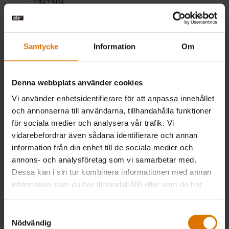
1341504
DOWNLOAD
Monteringsanvisningar
(3.04 MB)
Samtycke
Information
Om
1341504 Manual
DOWNLOAD
(4.06 MB)
Denna webbplats använder cookies
1341504 Manual 2
Vi använder enhetsidentifierare för att anpassa innehållet
DOWNLOAD
(45.52 MB)
och annonserna till användarna, tillhandahålla funktioner
för sociala medier och analysera vår trafik. Vi
vidarebefordrar även sådana identifierare och annan
information från din enhet till de sociala medier och
Original Kettle Premium 57 cm
annons- och analysföretag som vi samarbetar med.
Dessa kan i sin tur kombinera informationen med annan
14401004
information som du har tillhandahållit eller som de har
DOWNLOAD
Monteringsanvisningar
samlat in när du har använt deras tjänster.
(3.04 MB)
Samtyckesval
Nödvändig