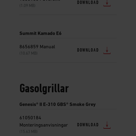
DOWNLOAD
(1.09 MB)
Summit Kamado E6
8656859 Manual
DOWNLOAD
(10.67 MB)
Gasolgrillar
Genesis® II E-310 GBS® Smoke Grey
61050184
DOWNLOAD
Monteringsanvisningar
(15.63 MB)