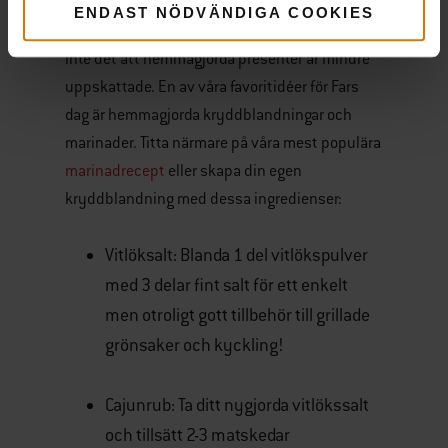
Bara för att vi kanske är för gamla för att ge bort
ENDAST NÖDVÄNDIGA COOKIES
makaronhalsband och fotoramar så betyder
inte det att hemmagjorda presenter är mindre
uppskattade. En av våra favoritidéer för Fars
dag är hemmagjorda kryddblandningar och
marinader. Titta närmare på våra mest populära
marinadrecept
eller skapa din egen
kryddblandning med dessa ingredienser:
Vitlöksalt: Blanda 1 del vitlökspulver
med 3 delar fint salt för ett enkelt
men otroligt gott tillbehör till grillade
grönsaker och kyckling!
Cajunrub: Ta ditt nygjorda vitlökssalt
och tillsätt 2-3 matskedar