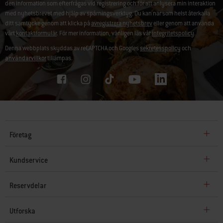
den information som efterfrågas vid registrering och för att anlysera min interaktion
med nyhetsbrevet med hjälp av spårningsverktyg. Du kan när som helst återkalla
ditt samtycke genom att klicka på
avregistrera nyhetsbrev
eller genom att använda
vårt
kontaktformulär
. För mer information, vänligen läs vår
integritetspolicy
.
Denna webbplats skyddas av reCAPTCHA och Googles
sekretesspolicy
och
användarvillkor
tillämpas.
Företag
Kundservice
Reservdelar
Utforska