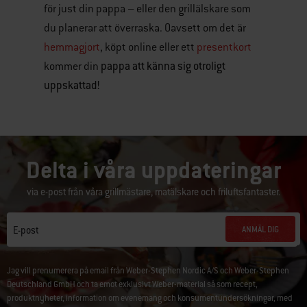
för just din pappa – eller den grillälskare som
du planerar att överraska. Oavsett om det är
hemmagjort
, köpt online eller ett
presentkort
pappa att känna sig otroligt
kommer din
uppskattad!
Delta i våra uppdateringar
via e-post från våra grillmästare, matälskare och friluftsfantaster.
ANMÄL DIG
E-post
Jag vill prenumerera på email från Weber-Stephen Nordic A/S och Weber-Stephen
Deutschland GmbH och ta emot exklusivt Weber-material så som recept,
produktnyheter, information om evenemang och konsumentundersökningar, med