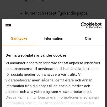
Kurser och recept: Tycker din pappa
att han redan är en grillexpert? Det
finns alltid nya saker att lära sig!
Anmäl honom till en rolig lektion på
Samtycke
Information
Om
Webers Grill Academy
och dra nytta av
att även du kommer att kunna njuta
Denna webbplats använder cookies
av hans nyvunna
matlagningskunskaper.
Vi använder enhetsidentifierare för att anpassa innehållet
och annonserna till användarna, tillhandahålla funktioner
för sociala medier och analysera vår trafik. Vi
Presentkort: Slut på idéer? Vill du
vidarebefordrar även sådana identifierare och annan
undvika att köpa något som din pappa
information från din enhet till de sociala medier och
redan har? Satsa då på ett
presentkort
annons- och analysföretag som vi samarbetar med.
Dessa kan i sin tur kombinera informationen med annan
från Weber
och låt din pappa välja ut
information som du har tillhandahållit eller som de har
precis vad han vill. Det är det bästa