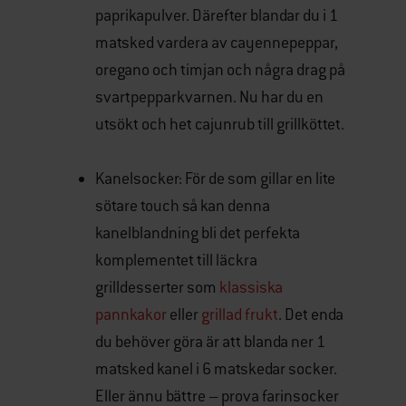
paprikapulver. Därefter blandar du i 1
matsked vardera av cayennepeppar,
oregano och timjan och några drag på
svartpepparkvarnen. Nu har du en
utsökt och het cajunrub till grillköttet.
Kanelsocker: För de som gillar en lite
sötare touch så kan denna
kanelblandning bli det perfekta
komplementet till läckra
grilldesserter som
klassiska
pannkakor
eller
grillad frukt
. Det enda
du behöver göra är att blanda ner 1
matsked kanel i 6 matskedar socker.
Eller ännu bättre – prova farinsocker