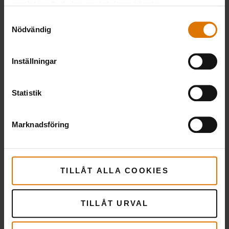
samlat in när du har använt deras tjänster.
sättet att säkerställa att han får en
Samtyckesval
present som han faktiskt älskar!
Nödvändig
Inställningar
Statistik
Marknadsföring
Den perfekta presenten som inte bara passar
pappor: ett presentkort från Weber
TILLÅT ALLA COOKIES
DIY-GRILLGÅVOR TILL FARS
DAG
TILLÅT URVAL