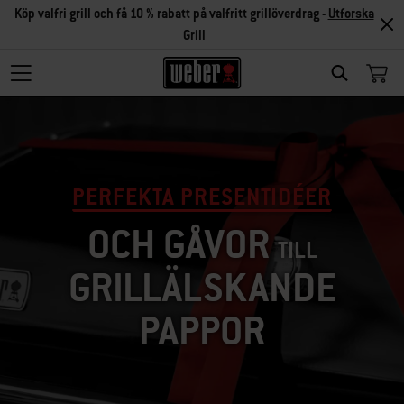
Köp valfri grill och få 10 % rabatt på valfritt grillöverdrag -
Utforska
Grill
SEARCH
PERFEKTA PRESENTIDÉER
OCH GÅVOR
TILL
GRILLÄLSKANDE
PAPPOR