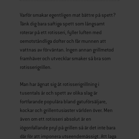
Varför smakar egentligen mat bättre på spett?
Tänk dig bara saftiga spett som långsamt
roterar på ett rotisseri, fyller luften med
oemotståndliga dofter och får munnen att
vattnas av förväntan. Ingen annan grillmetod
framhäver och utvecklar smaker så bra som
rotisserigrillen.
Man har ägnat sig åt rotisserigrillning i
tusentals år och spett av olika slag är
fortfarande populära bland gatuförsäljare,
kockar och grillentusiaster världen över. Men
även om ett rotisseri absolut är en
iögonfallande pryl på grillen så är det inte bara
där för att imponera utseendemässigt. Att laga