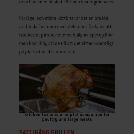
dem bara med önskat kött och favoritgrönsaker.
För fågel och större köttbitar är det en bra idé
att binda fast dem med steksnöre. Du kan sätta
fast köttet på spettet med hjälp av spettgafflar,
men kom ihåg att se till att det sitter ordentligt
på plats utan att snurra runt.
Kitchen twine is a helpful companion for
poultry and large meats
SÄTT IGÅNG GRILLEN