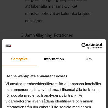
att bibehålla mer smak, vilket
minskar behovet av kaloririka kryddor
och såser.
Jämn tillagning:
Rotationen
säkerställer att köttet tillagas jämnt
från alla vinklar för att uppnå en
perfekt jämn finish.
Samtycke
Information
Om
Krispigt på utsidan, saftigt på insidan:
Denna webbplats använder cookies
När du ska tillaga fågel kommer den
Vi använder enhetsidentifierare för att anpassa innehållet
roterande rörelsen i kombination med
och annonserna till användarna, tillhandahålla funktioner
köttets position över elden att skapa
för sociala medier och analysera vår trafik. Vi
en jämn och fin krispighet, utan risk
vidarebefordrar även sådana identifierare och annan
att bränna skinnet. Genom att
information från din enhet till de sociala medier och