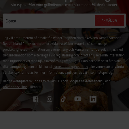
via e-post från våra grillmästare, matälskare och friluftsfantaster.
ANMÄL DIG
E-post
Jag vill prenumerera på email från Weber-Stephen Nordic A/S och Weber-Stephen
Deutschland GmbH och ta emot exklusivt Weber-material så som recept,
produktnyheter, information om evenemang och konsumentundersökningar, med
den information som efterfrågas vid registrering och för att anlysera min interaktion
med nyhetsbrevet med hjälp av spårningsverktyg. Du kan när som helst återkalla
ditt samtycke genom att klicka på
avregistrera nyhetsbrev
eller genom att använda
vårt
kontaktformulär
. För mer information, vänligen läs vår
integritetspolicy
.
Denna webbplats skyddas av reCAPTCHA och Googles
sekretesspolicy
och
användarvillkor
tillämpas.