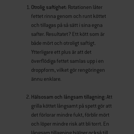
Otrolig saftighet:
Rotationen låter
fettet rinna genom och runt köttet
och tillagas på så sätt i sina egna
safter. Resultatet? Ett kött som är
både mört och otroligt saftigt.
Ytterligare ett plus är att det
överflödiga fettet samlas upp i en
droppform, vilket gör rengöringen
ännu enklare.
Hälsosam och långsam tillagning:
Att
grilla köttet långsamt på spett gör att
det förlorar mindre fukt, förblir mört
och löper mindre risk att bli torrt. En
långsam tillagning hjälper också till