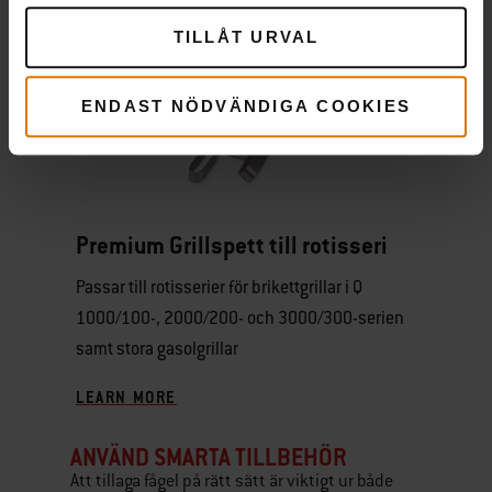
TILLÅT URVAL
ENDAST NÖDVÄNDIGA COOKIES
Premium Grillspett till rotisseri
Passar till rotisserier för brikettgrillar i Q
1000/100-, 2000/200- och 3000/300-serien
samt stora gasolgrillar
LEARN MORE
ANVÄND SMARTA TILLBEHÖR
Att tillaga fågel på rätt sätt är viktigt ur både