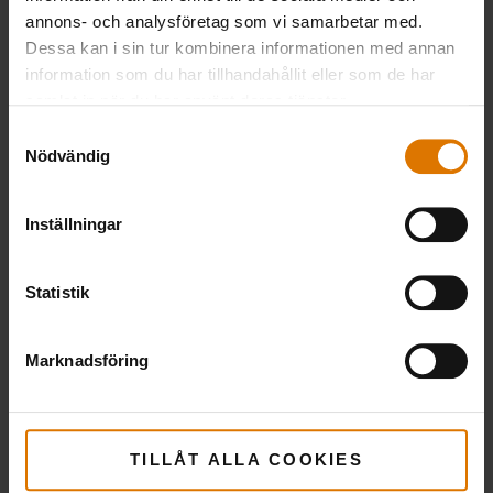
annons- och analysföretag som vi samarbetar med.
dessutom addera lite rökflis till grillen
Dessa kan i sin tur kombinera informationen med annan
blir det enkelt att lyckas med perfekt
information som du har tillhandahållit eller som de har
grillade spett med en god rökig smak.
samlat in när du har använt deras tjänster.
Samtyckesval
Nödvändig
till rotisserigrillning
Din guide
Inställningar
Att ha rätt utrustning hjälper dig en bra bit på
Statistik
vägen när du vill få ut så mycket som möjligt av
dina grillade spett.
Marknadsföring
TILLÅT ALLA COOKIES