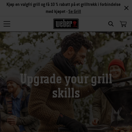
Kjøp en valgfri grill og få 10 % rabatt på et grilltrekk i forbindelse
med kjøpet -
Se Grill
Search
Upgrade your grill
skills