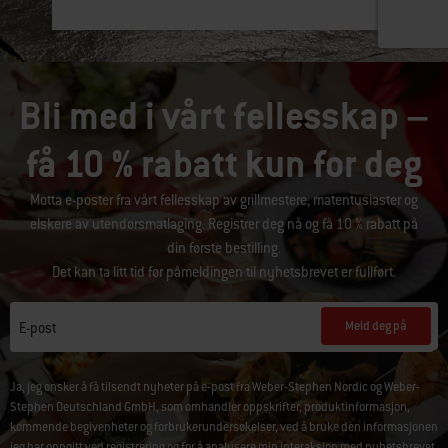
Bli med i vårt fellesskap –
få 10 % rabatt kun for deg
Motta e-poster fra vårt fellesskap av grillmestere, matentusiaster og
elskere av utendørsmatlaging. Registrer deg nå og få 10 % rabatt på
din første bestilling.
Det kan ta litt tid før påmeldingen til nyhetsbrevet er fullført.
Meld deg på
E-post
Ja, jeg ønsker å få tilsendt nyheter på e-post fra Weber-Stephen Nordic og Weber-
Stephen Deutschland GmbH, som omhandler oppskrifter, produktinformasjon,
kommende begivenheter og forbrukerundersøkelser, ved å bruke den informasjonen
jeg har oppgitt ved registrering og for å analysere min interaksjon med nyhetsbrevet