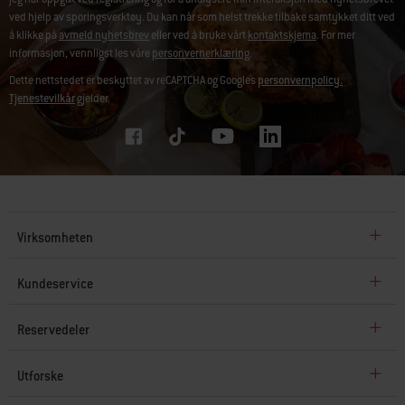
ved hjelp av sporingsverktøy. Du kan når som helst trekke tilbake samtykket ditt ved
å klikke på
avmeld nyhetsbrev
eller ved å bruke vårt
kontaktskjema
. For mer
informasjon, vennligst les våre
personvernerklæring
.
Dette nettstedet er beskyttet av reCAPTCHA og Googles
personvernpolicy.
Tjenestevilkår
gjelder.
Virksomheten
Kundeservice
Reservedeler
Utforske