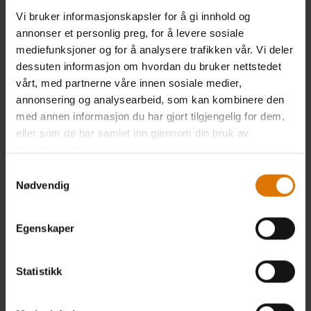
MER
Vi bruker informasjonskapsler for å gi innhold og
annonser et personlig preg, for å levere sosiale
GRILLINSPIRATION
mediefunksjoner og for å analysere trafikken vår. Vi deler
dessuten informasjon om hvordan du bruker nettstedet
vårt, med partnerne våre innen sosiale medier,
annonsering og analysearbeid, som kan kombinere den
med annen informasjon du har gjort tilgjengelig for dem,
eller som de har samlet inn gjennom din bruk av
tjenestene deres.
Samtykkevalg
Nødvendig
FÅ MER
GRILLINSPIRATION
Egenskaper
Få mye inspirasjon til en flott grillsesong.
Statistikk
Se videoer om å lage enten hamburger,
andebryst, kylling, fisk eller grønnsaker