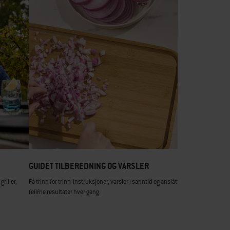
GUIDET TILBEREDNING OG VARSLER
riller,
Få trinn for trinn-instruksjoner, varsler i sanntid og anslåtte tilberedningstider
feilfrie resultater hver gang.