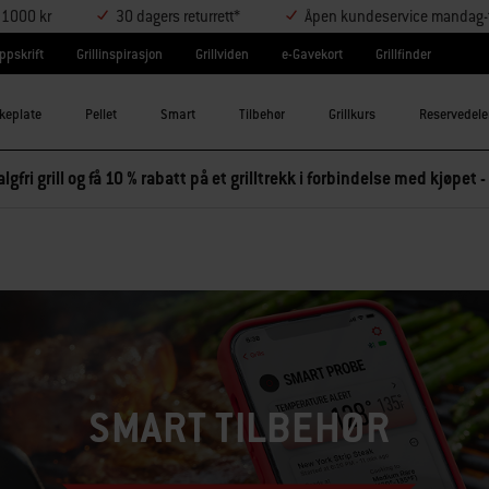
r 1000 kr
30 dagers returrett*
Åpen kundeservice mandag-t
ppskrift
Grillinspirasjon
Grillviden
e-Gavekort
Grillfinder
keplate
Pellet
Smart
Tilbehør
Grillkurs
Reservedele
lgfri grill og få 10 % rabatt på et grilltrekk i forbindelse med kjøpet -
SMART TILBEHØR