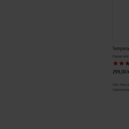
Temperat
Passer alle
299,00 k
inkl. mva. o
fraktomkos
Color Op