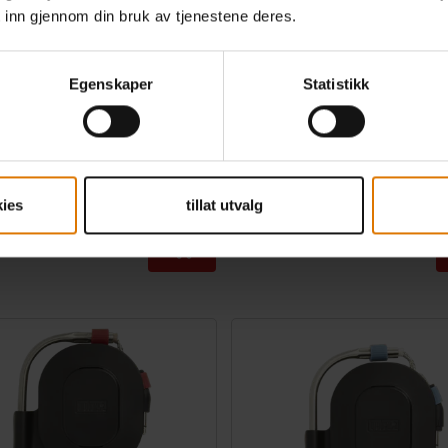
 inn gjennom din bruk av tjenestene deres.
gssett i seks deler til Weber
Oppbevaringsetui til Weber Con
Egenskaper
Statistikk
4.5
(21)
4.8
(23)
r
549,00 kr
ies
tillat utvalg
g toll. Ekskl.
inkl. mva. og toll. Ekskl.
tninger
fraktomkostninger
tions
Color Options