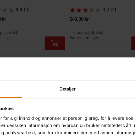
0.0
(0)
3.0
(2)
 kr
549,00 kr
g toll. Ekskl.
inkl. mva. og toll. Ekskl.
tninger
fraktomkostninger
tions
Color Options
Detaljer
ookies
 for å gi innhold og annonser et personlig preg, for å levere sos
deler dessuten informasjon om hvordan du bruker nettstedet vårt,
og analysearbeid, som kan kombinere den med annen informasjon d