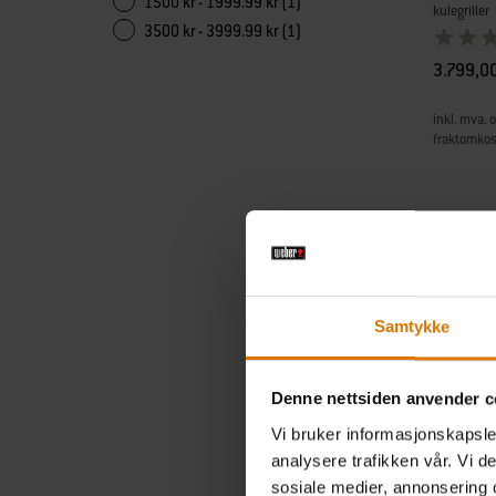
1500 kr - 1999.99 kr (1)
kulegriller
3500 kr - 3999.99 kr (1)
3.799,00
inkl. mva. o
fraktomkos
Color Op
Samtykke
Denne nettsiden anvender c
Vi bruker informasjonskapsler
analysere trafikken vår. Vi 
sosiale medier, annonsering 