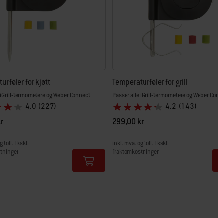
urføler for kjøtt
Temperaturføler for grill
 iGrill-termometere og Weber Connect
Passer alle iGrill-termometere og Weber Co
4.0
(227)
4.2
(143)
r
299,00 kr
g toll. Ekskl.
inkl. mva. og toll. Ekskl.
tninger
fraktomkostninger
tions
Color Options