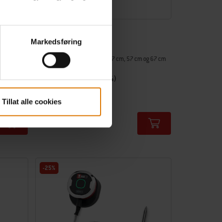
nect
iGrill-holder
Markedsføring
Laget til Webers kullgriller på 47 cm, 57 cm og 67 cm
(2011 og nyere)
4.6
(44)
199,00 kr
Tillat alle cookies
inkl. mva. og toll. Ekskl.
fraktomkostninger
Color Options
-25%