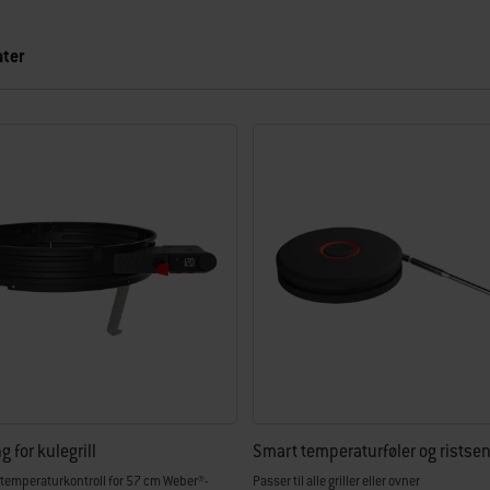
ater
esultater.
 for kulegrill
Smart temperaturføler og ristse
 temperaturkontroll for 57 cm Weber®-
Passer til alle griller eller ovner