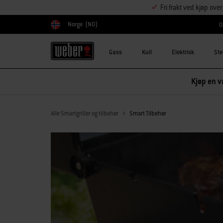
Fri frakt ved kjøp ove
Norge
(NO)
O
Velg land
Gass
Kull
Elektrisk
Ste
Kjøp en va
Alle Smartgriller og tilbehør
Smart Tilbehør