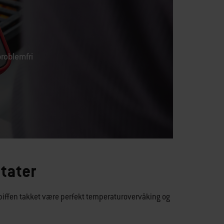
roblemfri
ltater
te biffen takket være perfekt temperaturovervåking og