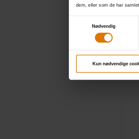
dem, eller som de har samlet
Monterin
Samtykkevalg
Nødvendig
Connect
499,00 k
Kun nødvendige cook
inkl. mva. o
fraktomkos
Color Op