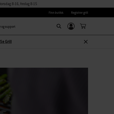
orsdag 8-16, fredag 8-15
Finn butikk
Registrer grill
r og support
Logg inn/
Search
Registrer deg
Se Grill