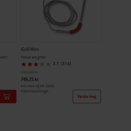
iGrill Mini
nnect
Passer alle griller
3.1
(316)
Pris redusert fra
til
999,00 kr
749,25 kr
inkl. mva. og toll. Ekskl.
fraktomkostninger
Varsle meg
Color Options