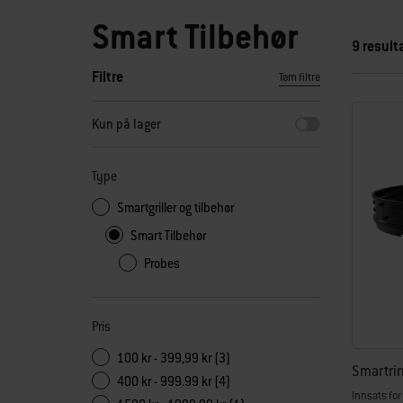
Smart Tilbehør
9 result
Filtre
Tøm filtre
Hvis du velger noen av filtrene, oppdateres siden med nye r
Kun på lager
Type
Smartgriller og tilbehør
Smart Tilbehør
Probes
Pris
100 kr - 399,99 kr (3)
Smartring
400 kr - 999.99 kr (4)
Innsats for