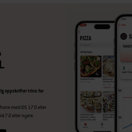
A
L
g oppskrifter trinn for
hone med iOS 17.0 eller
d 7.0 eller nyere.