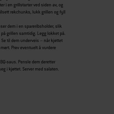
r i en grillstarter ved siden av, og
ilsett røkchunks, lukk grillen og fyll
sser dem i en spareribsholder, slik
 på grillen samtidig. Legg lokket på.
er. Se til dem underveis – når kjøttet
mørt. Prøv eventuelt å vurdere
BBQ-saus. Pensle dem deretter
 seg i kjøttet. Server med salaten.