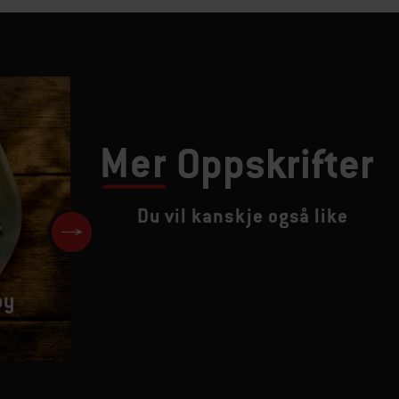
Mer
Oppskrifter
Du vil kanskje også like
by
Deep-pan pizza