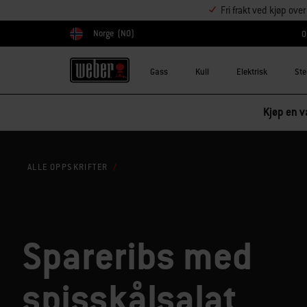
Fri frakt ved kjøp ove
Norge
(NO)
O
Velg land
Gass
Kull
Elektrisk
Ste
Kjøp en va
ALLE OPPSKRIFTER
Spareribs med
spisskålsalat