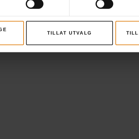
GE
TILLAT UTVALG
TIL