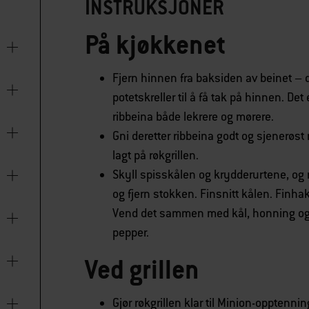
INSTRUKSJONER
På kjøkkenet
Fjern hinnen fra baksiden av beinet –
potetskreller til å få tak på hinnen. Det 
ribbeina både lekrere og mørere.
Gni deretter ribbeina godt og sjenerøst m
lagt på røkgrillen.
Skyll spisskålen og krydderurtene, og r
og fjern stokken. Finsnitt kålen. Finhak
Vend det sammen med kål, honning og h
pepper.
Ved grillen
Gjør røkgrillen klar til Minion-opptenning