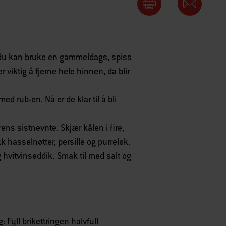
 du kan bruke en gammeldags, spiss
er viktig å fjerne hele hinnen, da blir
ed rub-en. Nå er de klar til å bli
ens sistnevnte. Skjær kålen i fire,
k hasselnøtter, persille og purreløk.
vitvinseddik. Smak til med salt og
: Fyll brikettringen halvfull