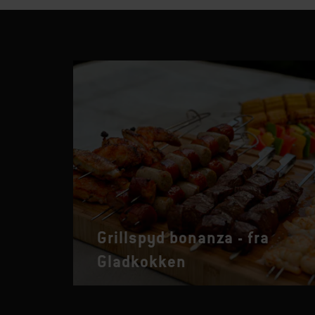
Grillspyd bonanza - fra
Gladkokken