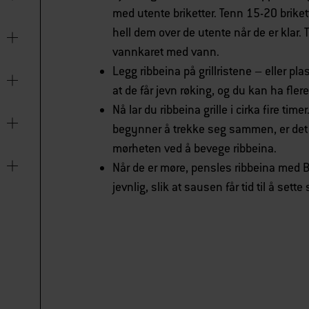
med utente briketter. Tenn 15-20 brikette
hell dem over de utente når de er klar. T
vannkaret med vann.
Legg ribbeina på grillristene – eller pla
at de får jevn røking, og du kan ha flere
Nå lar du ribbeina grille i cirka fire tim
begynner å trekke seg sammen, er det 
mørheten ved å bevege ribbeina.
Når de er møre, pensles ribbeina med 
jevnlig, slik at sausen får tid til å sette