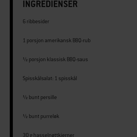
INGREDIENSER
6 ribbesider
1 porsjon amerikansk BBQ-rub
½ porsjon klassisk BBQ-saus
Spisskålsalat: 1 spisskål
½ bunt persille
½ bunt purreløk
30 g hasselnøttkjerner