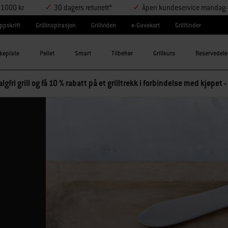
r 1000 kr
30 dagers returrett*
Åpen kundeservice mandag-t
ppskrift
Grillinspirasjon
Grillviden
e-Gavekort
Grillfinder
keplate
Pellet
Smart
Tilbehør
Grillkurs
Reservedele
lgfri grill og få 10 % rabatt på et grilltrekk i forbindelse med kjøpet -