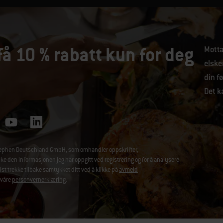
få 10 % rabatt kun for deg
Motta
elske
din fø
Det ka
-Stephen Deutschland GmbH, som omhandler oppskrifter,
den informasjonen jeg har oppgitt ved registrering og for å analysere
t trekke tilbake samtykket ditt ved å klikke på
avmeld
 våre
personvernerklæring
.