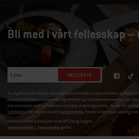
Bli med i vårt fellesskap – 
MELD DEG PÅ
E-post
Ja, jeg ønsker å få tilsendt nyheter på e-post fra Weber-Stephen Nordic og Weber
produktinformasjon, kommende begivenheter og forbrukerundersøkelser, ved å bruke 
min interaksjon med nyhetsbrevet ved hjelp av sporingsverktøy. Du kan når som hels
nyhetsbrev
eller ved å bruke vårt
kontaktskjema
. For mer informasjon, vennligst les
Dette nettstedet er beskyttet av reCAPTCHA og Googles
personvernpolicy.
Tjenestevilkår
gjelder.