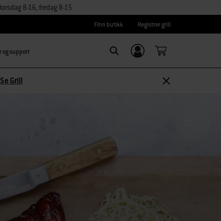
orsdag 8-16, fredag 8-15
Finn butikk
Registrer grill
r og support
Logg inn/
SEARCH
Registrer deg
Se Grill