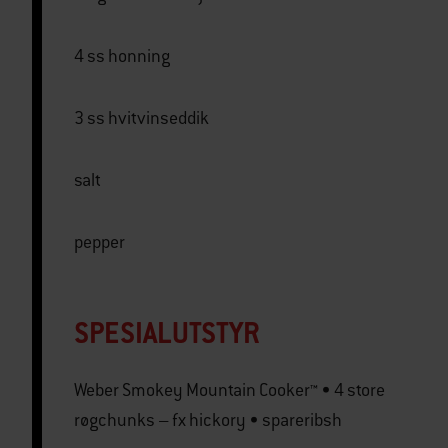
4 ss honning
3 ss hvitvinseddik
salt
pepper
SPESIALUTSTYR
Weber Smokey Mountain Cooker™ • 4 store
røgchunks – fx hickory • spareribsh