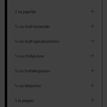
1 ss paprika
½ ss malt koriander
½ ss malt spisskummen
½ ss chillipulver
½ ss hvitløkspulver
½ ss løkpulver
1 ts pepper