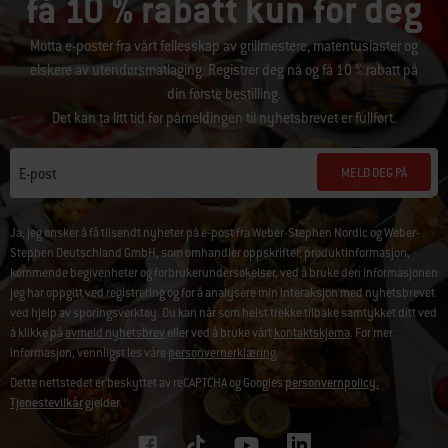
få 10 % rabatt kun for deg
Motta e-poster fra vårt fellesskap av grillmestere, matentusiaster og
elskere av utendørsmatlaging. Registrer deg nå og få 10 % rabatt på
din første bestilling.
Det kan ta litt tid før påmeldingen til nyhetsbrevet er fullført.
MELD DEG PÅ
E-post
Ja, jeg ønsker å få tilsendt nyheter på e-post fra Weber-Stephen Nordic og Weber-
Stephen Deutschland GmbH, som omhandler oppskrifter, produktinformasjon,
kommende begivenheter og forbrukerundersøkelser, ved å bruke den informasjonen
jeg har oppgitt ved registrering og for å analysere min interaksjon med nyhetsbrevet
ved hjelp av sporingsverktøy. Du kan når som helst trekke tilbake samtykket ditt ved
å klikke på
avmeld nyhetsbrev
eller ved å bruke vårt
kontaktskjema
. For mer
informasjon, vennligst les våre
personvernerklæring
.
Dette nettstedet er beskyttet av reCAPTCHA og Googles
personvernpolicy.
Tjenestevilkår
gjelder.