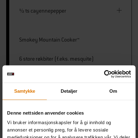
½ ts cayennepepper
Smokey Mountain Cooker™
6 store røkbiter (f.eks. mesquite)
PRINT THIS LIST
Samtykke
Detaljer
Om
Denne nettsiden anvender cookies
Vi bruker informasjonskapsler for å gi innhold og
annonser et personlig preg, for å levere sosiale
mediefunksjoner og for å analysere trafikken vår. Vi deler