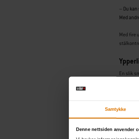
– Du kan 
Med andre
Med fire 
stålkontr
Ypperl
En slik s
ulike tilb
temperatu
Om du øns
Samtykke
en røyket
Denne nettsiden anvender c
– Jeg had