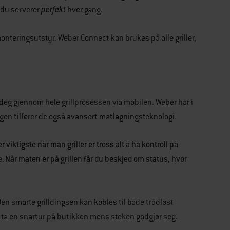
perfekt
 du serverer
hver gang.
onteringsutstyr. Weber Connect kan brukes på alle griller,
eg gjennom hele grillprosessen via mobilen. Weber har i
gen tilfører de også avansert matlagningsteknologi.
 viktigste når man griller er tross alt å ha kontroll på
. Når maten er på grillen får du beskjed om status, hvor
Den smarte grilldingsen kan kobles til både trådløst
r ta en snartur på butikken mens steken godgjør seg.