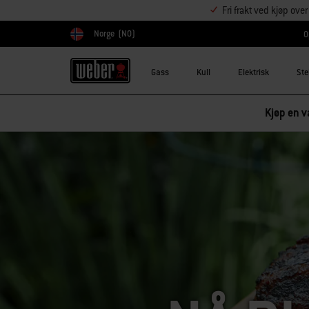
Fri frakt ved kjøp ove
Norge
(NO)
O
Velg land
Gass
Kull
Elektrisk
Ste
Kjøp en va