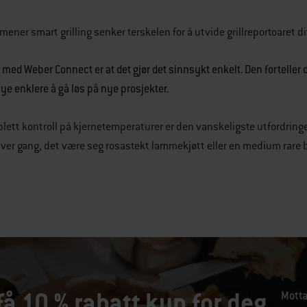
ener smart grilling senker terskelen for å utvide grillreportoaret di
 med Weber Connect er at det gjør det sinnsykt enkelt. Den forteller d
mye enklere å gå løs på nye prosjekter.
lett kontroll på kjernetemperaturer er den vanskeligste utfordringer
hver gang, det være seg rosastekt lammekjøtt eller en medium rare 
få 10 % rabatt kun for deg
Motta