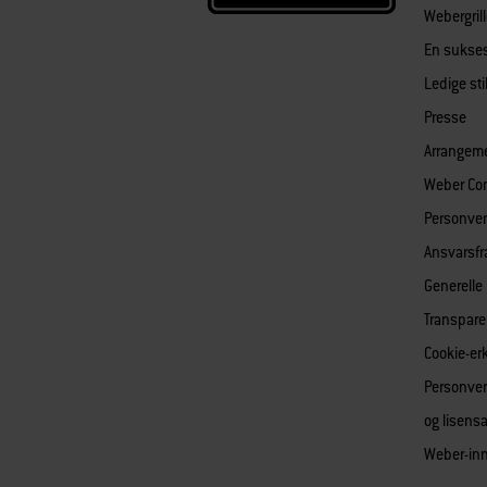
Webergril
En sukses
Ledige sti
Presse
Arrangem
Weber Co
Personver
Ansvarsfr
Generelle
Transpare
Cookie-er
Personver
og lisens
Weber-inn