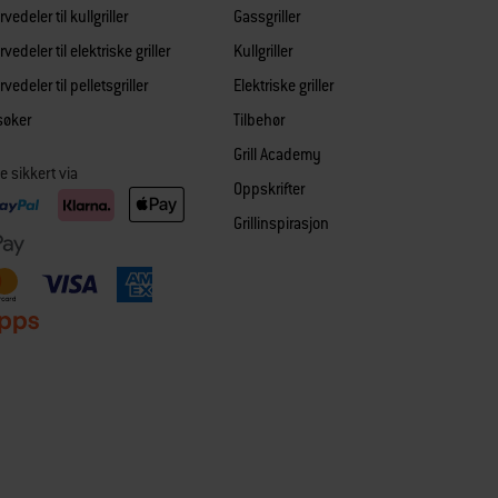
vedeler til kullgriller
Gassgriller
vedeler til elektriske griller
Kullgriller
vedeler til pelletsgriller
Elektriske griller
søker
Tilbehør
Grill Academy
e sikkert via
Oppskrifter
Grillinspirasjon