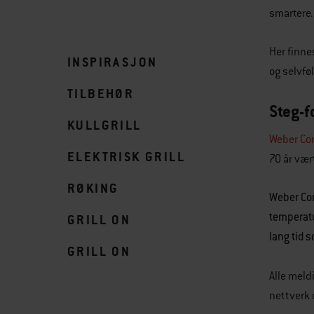
smartere
Her finne
INSPIRASJON
og selvfø
TILBEHØR
Steg-f
KULLGRILL
Weber Con
ELEKTRISK GRILL
70 år vær
RØKING
Weber Conn
temperatu
GRILL ON
lang tid 
GRILL ON
Alle meld
nettverk 