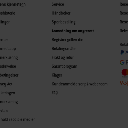
lens kjennetegn
Service
Reser
shistorie
Håndbøker
Reser
llinger
Spor bestilling
Reser
Anmodning om angrerett
Dele
enter
Registrer grillen din
Betal
nnect app
Betalingsmåter
nerklæring
Frakt og retur
askrivelse
Garantiprogram
 betingelser
Klager
ncy Act
Kundeanmeldelser på weber.com
klæringen
FAQ
nerklæring
avtale –
hold i sociale medier