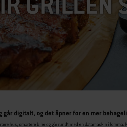
IR GRILLEN
ng går digitalt, og det åpner for en mer behage
artere hus, smartere biler og går rundt med en datamaskin i lomma. Nå 