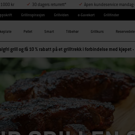
r 1000 kr
30 dagers returrett*
Åpen kundeservice mandag-t
ppskrift
Grillinspirasjon
Grillviden
e-Gavekort
Grillfinder
keplate
Pellet
Smart
Tilbehør
Grillkurs
Reservedele
lgfri grill og få 10 % rabatt på et grilltrekk i forbindelse med kjøpet -