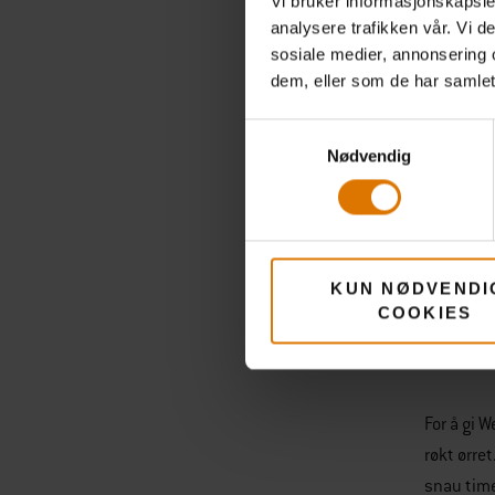
Vi bruker informasjonskapsler
gjennom p
analysere trafikken vår. Vi 
Det må en
sosiale medier, annonsering 
dem, eller som de har samlet
Appen opp
Samtykkevalg
Nødvendig
Smartterm
det ikke!
Les mer 
KUN NØDVENDI
Forenk
COOKIES
Er du fort
For å gi 
røkt ørre
snau time