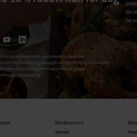
elske
din fø
Det ka
-Stephen Deutschland GmbH, som omhandler oppskrifter,
den informasjonen jeg har oppgitt ved registrering og for å analysere
t trekke tilbake samtykket ditt ved å klikke på
avmeld
 våre
personvernerklæring
.
heten
Kundeservice
Rese
r
Kontakt
Reser