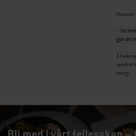
Hanssen m
– Det fine
gjør det 
Å ha komp
resultat 
trengs.
Bli med i vårt fellesskap – 