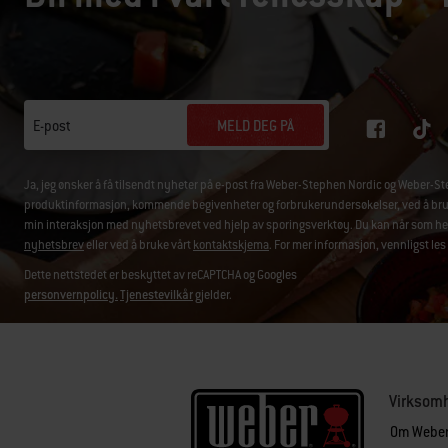
MELD DEG PÅ
E-post
Ja, jeg ønsker å få tilsendt nyheter på e-post fra Weber-Stephen Nordic og Weber
produktinformasjon, kommende begivenheter og forbrukerundersøkelser, ved å bruke 
min interaksjon med nyhetsbrevet ved hjelp av sporingsverktøy. Du kan når som hels
nyhetsbrev
eller ved å bruke vårt
kontaktskjema
. For mer informasjon, vennligst les
Dette nettstedet er beskyttet av reCAPTCHA og Googles
personvernpolicy.
Tjenestevilkår
gjelder.
Virksom
Om Webe