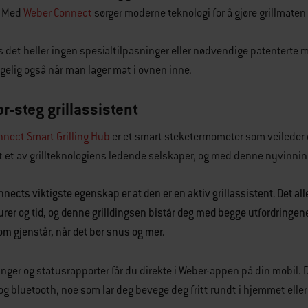
. Med
Weber Connect
sørger moderne teknologi for å gjøre grillmaten
s det heller ingen spesialtilpasninger eller nødvendige patenterte m
lgelig også når man lager mat i ovnen inne.
or-steg grillassistent
nect Smart Grilling Hub
er et smart steketermometer som veileder d
t et av grillteknologiens ledende selskaper, og med denne nyvinnin
ects viktigste egenskap er at den er en aktiv grillassistent. Det aller
rer og tid, og denne grilldingsen bistår deg med begge utfordringene
som gjenstår, når det bør snus og mer.
inger og statusrapporter får du direkte i Weber-appen på din mobil. 
og bluetooth, noe som lar deg bevege deg fritt rundt i hjemmet elle