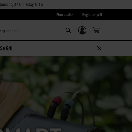
orsdag 8-16, fredag 8-15
Finn butikk
Registrer grill
r og support
Logg inn/
SEARCH
Registrer deg
Se Grill