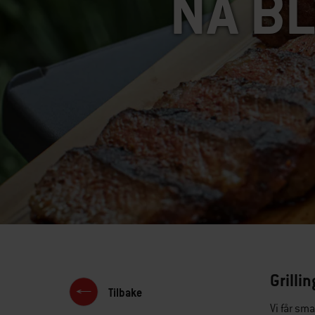
NÅ BL
Grilli
Tilbake
Vi får sm