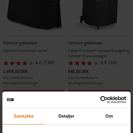
Premium grillbetræk
Premium grillbetræk
Passer til Summit 600-serien
Passer til Summit® Kamado E6 kulgrill og
Summit® Charcoal kulgrill
4.0
(130)
3.9
(26)
1.899,00 DKK
949,00 DKK
inkl. moms ekslusiv
inkl. moms ekslusiv
leveringsomkostninger
leveringsomkostninger
Color Options
Color Options
Samtykke
Detaljer
Om