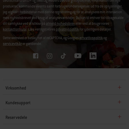
Deutschland GmbH og modtag Webers bedste grillopskrifter, information om nye
produkter, kommende events samt forbrugerundersøgelser ud fra de oplysninger,
jeg afgiver i forbindelse med denne registrering og for at analysere min interaktion
med nyhedsbrevet ved brug af analyseværktøjer. Du kan til enhver tid tilbagekalde
dit samtykke ved at klikke på
afmeld nyhedsbrev
eller ved at bruge vores
kontaktformular
. Læs venligst vores
privatlivspolitik
for yderligere detaljer.
Dette websted er beskyttet af reCAPTCHA, og Googles
privatlivspolitik
og
servicevilkår
er gældende.
Virksomhed
Kundesupport
Reservedele