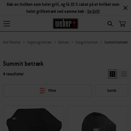
Køb en hvilken som helst grill, og få 10 % rabat på et hvilket som
helst grillbetræk ved samme køb -
Se Grill
Search
Alle Tilbehør
Vogne og betræk
Betræk
Gasgrill betræk
Summit betræk
Summit betræk
4 resultater
Vis to produ
Vis e
Filter
Sortér