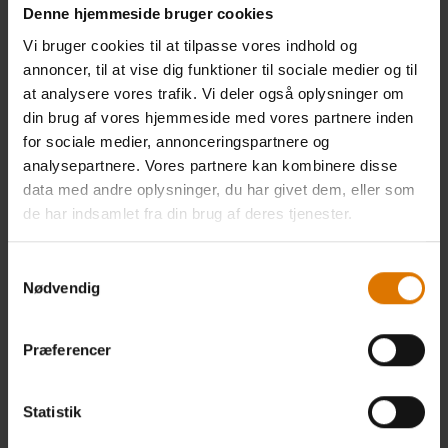
Denne hjemmeside bruger cookies
Vi bruger cookies til at tilpasse vores indhold og
annoncer, til at vise dig funktioner til sociale medier og til
at analysere vores trafik. Vi deler også oplysninger om
din brug af vores hjemmeside med vores partnere inden
for sociale medier, annonceringspartnere og
analysepartnere. Vores partnere kan kombinere disse
Premium grillbetræk
Premium grillbetræk
data med andre oplysninger, du har givet dem, eller som
Passer til Summit® Kamado E6
Passer til Summit 400-serien
de har indsamlet fra din brug af deres tjenester.
kulgrillcenter og Summit® Charcoal
kulgrillcenter
Samtykkevalg
3.4
(32)
4.3
(76)
Nødvendig
1.099,00 DKK
1.699,00 DKK
inkl. moms ekslusiv
inkl. moms ekslusiv
leveringsomkostninger
leveringsomkostninger
Præferencer
Color Options
Color Options
Statistik