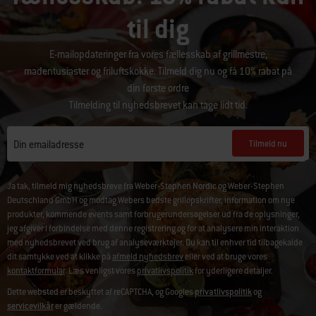
til dig
E-mailopdateringer fra vores fællesskab af grillmestre,
madentusiaster og friluftskokke. Tilmeld dig nu og få 10% rabat på
din første ordre
Tilmelding til nyhedsbrevet kan tage lidt tid.
Tilmeld nu
Din emailadresse
Ja tak, tilmeld mig nyhedsbreve fra Weber-Stephen Nordic og Weber-Stephen
Deutschland GmbH og modtag Webers bedste grillopskrifter, information om nye
produkter, kommende events samt forbrugerundersøgelser ud fra de oplysninger,
jeg afgiver i forbindelse med denne registrering og for at analysere min interaktion
med nyhedsbrevet ved brug af analyseværktøjer. Du kan til enhver tid tilbagekalde
dit samtykke ved at klikke på
afmeld nyhedsbrev
eller ved at bruge vores
kontaktformular
. Læs venligst vores
privatlivspolitik
for yderligere detaljer.
Dette websted er beskyttet af reCAPTCHA, og Googles
privatlivspolitik
og
servicevilkår
er gældende.