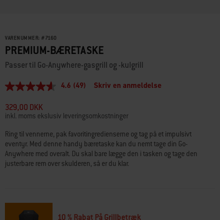
VARENUMMER:
#
7160
PREMIUM-BÆRETASKE
Passer til Go-Anywhere-gasgrill og -kulgrill
4.6
(49)
Skriv en anmeldelse
4.6
ud
af
329,00 DKK
5
inkl. moms ekslusiv leveringsomkostninger
stjerner,
gennemsnitlig
Ring til vennerne, pak favoritingredienserne og tag på et impulsivt
bedømmelsesværdi.
eventyr. Med denne handy bæretaske kan du nemt tage din Go-
Read
49
Anywhere med overalt. Du skal bare lægge den i tasken og tage den
Reviews.
justerbare rem over skulderen, så er du klar.
Samme
sidelink.
10 % Rabat På Grillbetræk