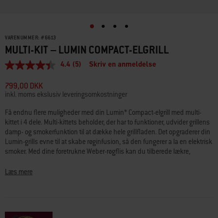
VARENUMMER:
#
6613
MULTI-KIT – LUMIN COMPACT-ELGRILL
4.4
(5)
Skriv en anmeldelse
4.4
ud
af
799,00 DKK
5
inkl. moms ekslusiv leveringsomkostninger
stjerner,
gennemsnitlig
Få endnu flere muligheder med din Lumin* Compact-elgrill med multi-
bedømmelsesværdi.
kittet i 4 dele. Multi-kittets beholder, der har to funktioner, udvider grillens
Read
5
damp- og smokerfunktion til at dække hele grillfladen. Det opgraderer din
Reviews.
Lumin-grills evne til at skabe røginfusion, så den fungerer a la en elektrisk
Samme
smoker. Med dine foretrukne Weber-røgflis kan du tilberede lækre,
sidelink.
langtidsgrillede favoritter såsom spareribs, nakkefilet (pulled pork) og
spidsbryst (brisket). Kittet giver dig også mulighed for at dampe friske
Læs mere
grøntsager og hele fisk eller hummer. Og når det er tid til at spise, kan
gæsterne nyde måltidet takket være kittets to fade, som du lægger maden
i, så grillen kan holde den varm i timevis ved den helt rigtige temperatur –
uden at brænde på eller blive tør. Indeholder: Damp-/smokebeholder,