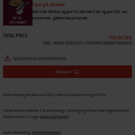
vendbar dampbakke og fade (2). *LUMIN er et varemærke tilhørende
Spar på tilbehør
Weber-Stephen Products LLC og afventer registreringer eller ansøgninger i
Køb 2 stk. tilbehør, og spar 5%, eller køb 3 stk. og spar 10%, ved
USA og andre lande.
samme køb - gælder ikke på betræk.
• Transformér din grill om til en elektrisk smoker, og tilbered
langtidsgrillede spareribs og meget mere
TOTAL PRICE
• Tilbered mad på grillen, og hold den varm med to fade
799,00 DKK
• Damp fisk og skaldyr på hele grilloverfladen
INKL. MOMS EKSLUSIV LEVERINGSOMKOSTNINGER
• Rengør fadene af rustfrit stål i opvaskemaskinen
Oplysninger om produktsikkerhed
Føj til kurv
Gratis levering ved køb over 500 kr, ellers standard levering for 59 kr
Pakker leveres indenfor 5-8 arbejdsdage. Levering af grill sker med fragtmand efter
aftale indenfor 1-2 uger
(
mere information
)
Gratis returnering
(mere information)