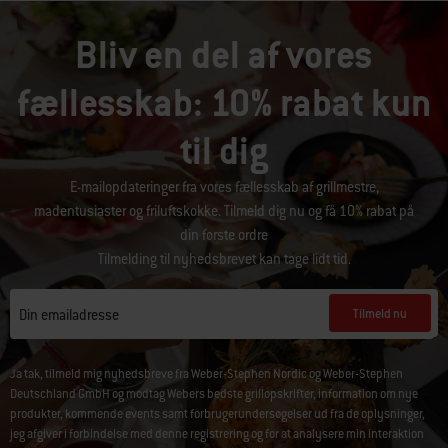
Bliv en del af vores
fællesskab: 10% rabat kun
til dig
E-mailopdateringer fra vores fællesskab af grillmestre,
madentusiaster og friluftskokke. Tilmeld dig nu og få 10% rabat på
din første ordre
Tilmelding til nyhedsbrevet kan tage lidt tid.
Tilmeld nu
Din emailadresse
Ja tak, tilmeld mig nyhedsbreve fra Weber-Stephen Nordic og Weber-Stephen
Deutschland GmbH og modtag Webers bedste grillopskrifter, information om nye
produkter, kommende events samt forbrugerundersøgelser ud fra de oplysninger,
jeg afgiver i forbindelse med denne registrering og for at analysere min interaktion