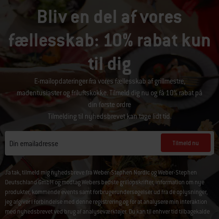
Bliv en del af vores
fællesskab: 10% rabat kun
til dig
E-mailopdateringer fra vores fællesskab af grillmestre,
madentusiaster og friluftskokke. Tilmeld dig nu og få 10% rabat på
din første ordre
Tilmelding til nyhedsbrevet kan tage lidt tid.
Tilmeld nu
Din emailadresse
Ja tak, tilmeld mig nyhedsbreve fra Weber-Stephen Nordic og Weber-Stephen
Deutschland GmbH og modtag Webers bedste grillopskrifter, information om nye
produkter, kommende events samt forbrugerundersøgelser ud fra de oplysninger,
jeg afgiver i forbindelse med denne registrering og for at analysere min interaktion
med nyhedsbrevet ved brug af analyseværktøjer. Du kan til enhver tid tilbagekalde