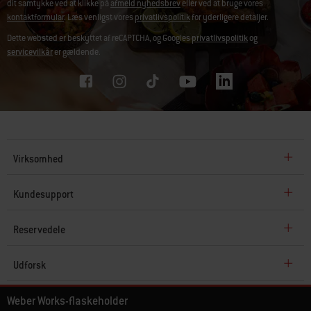
dit samtykke ved at klikke på
afmeld nyhedsbrev
eller ved at bruge vores
kontaktformular
. Læs venligst vores
privatlivspolitik
for yderligere detaljer.
Dette websted er beskyttet af reCAPTCHA, og Googles
privatlivspolitik
og
servicevilkår
er gældende.
Virksomhed
Kundesupport
Reservedele
Udforsk
Weber Works-flaskeholder
© Weber 2026. Alle rettigheder.