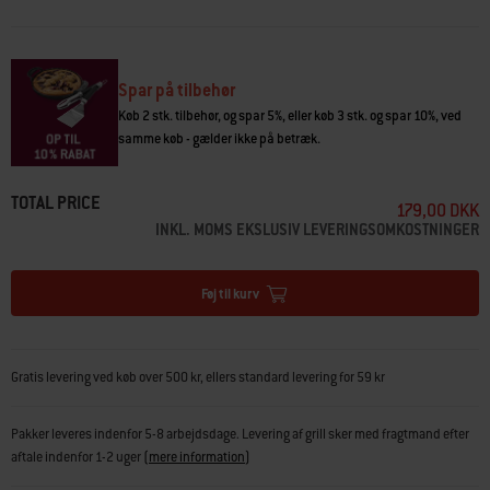
91 cm samt til den foldbare stander. Snart følger mere tilbehør til Weber
Works-systemet og yderligere info om, hvilke Weber®-grill og -stegeplader
tilbehøret passer til.
Spar på tilbehør
• Klikkes nemt på Weber Works-skinnen, så du har drikkevarer lige ved
Køb 2 stk. tilbehør, og spar 5%, eller køb 3 stk. og spar 10%, ved
hånden
samme køb - gælder ikke på betræk.
• Passer til en lang række flasker, dåser, krus og glas
• Holder sidebordet frit til klargøring og servering
• Tåler maskinopvask
TOTAL PRICE
• Weber Works-systemet fås til Weber® SLATE Premium-stegepladerog
179,00 DKK
den foldbare stander
INKL. MOMS EKSLUSIV LEVERINGSOMKOSTNINGER
Føj til kurv
Gratis levering ved køb over 500 kr, ellers standard levering for 59 kr
Pakker leveres indenfor 5-8 arbejdsdage. Levering af grill sker med fragtmand efter
aftale indenfor 1-2 uger
(
mere information
)