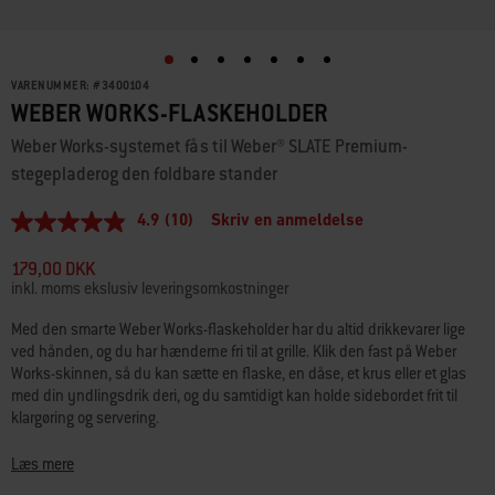
VARENUMMER:
#
3400104
WEBER WORKS-FLASKEHOLDER
Weber Works-systemet fås til Weber® SLATE Premium-
stegepladerog den foldbare stander
4.9
(10)
Skriv en anmeldelse
4.9
ud
af
179,00 DKK
5
inkl. moms ekslusiv leveringsomkostninger
stjerner,
gennemsnitlig
Med den smarte Weber Works-flaskeholder har du altid drikkevarer lige
bedømmelsesværdi.
ved hånden, og du har hænderne fri til at grille. Klik den fast på Weber
Read
10
Works-skinnen, så du kan sætte en flaske, en dåse, et krus eller et glas
Reviews.
med din yndlingsdrik deri, og du samtidigt kan holde sidebordet frit til
Samme
klargøring og servering.
sidelink.
Weber Works-flaskeholderen er en del af Weber Works Prep, Cook & Store-
Læs mere
systemet, der nu fås til Weber® SLATE Premium-stegeplader på 76 cm og