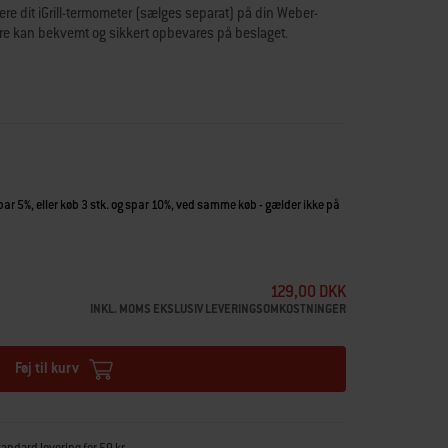
re dit iGrill-termometer (sælges separat) på din Weber-
ølere kan bekvemt og sikkert opbevares på beslaget.
spar 5%, eller køb 3 stk. og spar 10%, ved samme køb - gælder ikke på
129,00 DKK
INKL. MOMS EKSLUSIV LEVERINGSOMKOSTNINGER
Føj til kurv