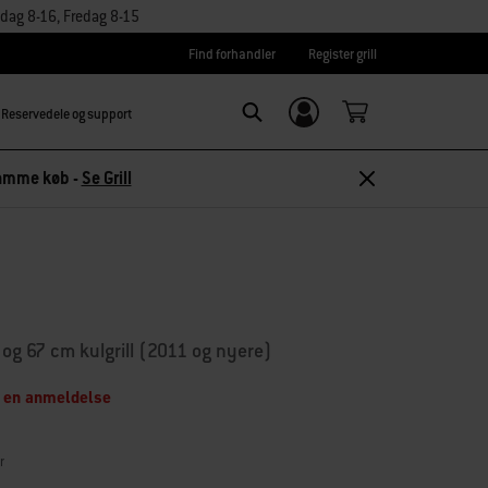
dag 8-16, Fredag 8-15
Find forhandler
Register grill
Reservedele og support
Log ind/
Search
tilmeld dig
 samme køb -
Se Grill
 og 67 cm kulgrill (2011 og nyere)
 en anmeldelse
r