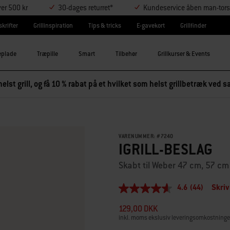
ver 500 kr
30-dages returret*
Kundeservice åben man-tors
krifter
Grillinspiration
Tips & tricks
E-gavekort
Grillfinder
eplade
Træpille
Smart
Tilbehør
Grillkurser & Events
elst grill, og få 10 % rabat på et hvilket som helst grillbetræk ved
VARENUMMER:
#
7240
IGRILL-BESLAG
Skabt til Weber 47 cm, 57 cm
4.6
(44)
Skriv
4.6
ud
129,00 DKK
af
5
inkl. moms ekslusiv leveringsomkostninge
stjerner,