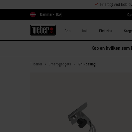
Fri fragt ved køb o
Danmark
(DA)
Ops
Vælg land
Gas
Kul
Elektrisk
Steg
Køb en hvilken som h
Tilbehør
Smart-gadgets
iGrill-beslag