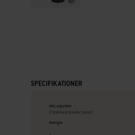
SPECIFIKATIONER
Mål, udpakket
2.5cm H x 8.1cm B x 16cm D
Mængde