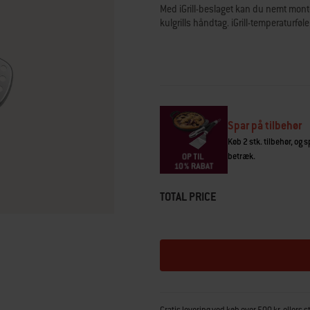
gennemsnitlig
Med iGrill-beslaget kan du nemt monte
bedømmelsesværdi.
kulgrills håndtag. iGrill-temperaturf
Read
44
Reviews.
Samme
sidelink.
Spar på tilbehør
Køb 2 stk. tilbehør, og 
betræk.
TOTAL PRICE