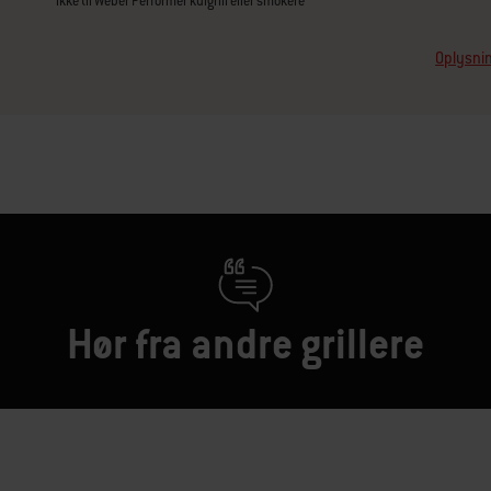
ikke til Weber Performer kulgrill eller smokere
Oplysnin
Hør fra andre grillere