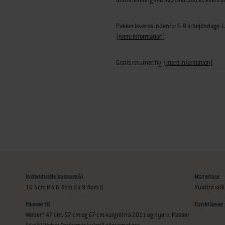
Gratis levering ved køb over 500 kr, ellers s
Pakker leveres indenfor 5-8 arbejdsdage. Le
(
mere information
)
Gratis returnering
(mere information)
Individuelle kassemål
Materiale
16.5cm H x 6.4cm B x 9.4cm D
Rustfrit stål
Passer til
Funktioner
Weber® 47 cm, 57 cm og 67 cm kulgrill fra 2011 og nyere. Passer