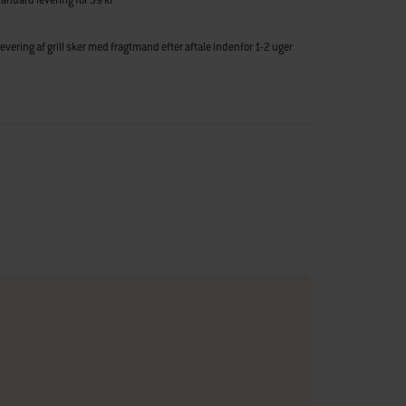
tandard levering for 59 kr
vering af grill sker med fragtmand efter aftale indenfor 1-2 uger