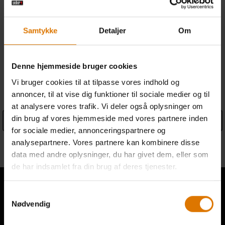
Gratis returnering
(mere information)
Samtykke
Detaljer
Om
Find forhandler
Denne hjemmeside bruger cookies
SPECIFIKATIONER
Vi bruger cookies til at tilpasse vores indhold og
annoncer, til at vise dig funktioner til sociale medier og til
at analysere vores trafik. Vi deler også oplysninger om
din brug af vores hjemmeside med vores partnere inden
See Details
for sociale medier, annonceringspartnere og
analysepartnere. Vores partnere kan kombinere disse
Oplysninger fra producenten
data med andre oplysninger, du har givet dem, eller som
de har indsamlet fra din brug af deres tjenester.
Samtykkevalg
Nødvendig
Hør fra andre grillere