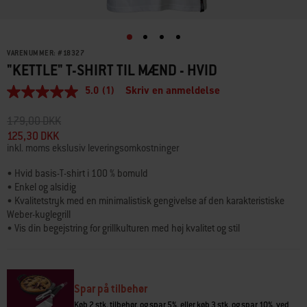
VARENUMMER:
#
18327
"KETTLE" T-SHIRT TIL MÆND - HVID
5.0
(1)
Skriv en anmeldelse
5.0
ud
af
Pris reduceret fra
til
179,00 DKK
5
125,30 DKK
stjerner,
inkl. moms ekslusiv leveringsomkostninger
gennemsnitlig
bedømmelsesværdi.
Read
• Hvid basis-T-shirt i 100 % bomuld
a
• Enkel og alsidig
Review.
• Kvalitetstryk med en minimalistisk gengivelse af den karakteristiske
Samme
Weber-kuglegrill
sidelink.
• Vis din begejstring for grillkulturen med høj kvalitet og stil
• 3 størrelser
• Afsluttet med endefoldet mærke i nakken og forneden
Spar på tilbehør
Køb 2 stk. tilbehør, og spar 5%, eller køb 3 stk. og spar 10%, ved