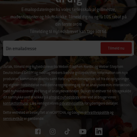
E-mailopdateringer fra vores fællesskab af grillmestre,
madentusiaster og friluftskokke. Tilmeld dig nu og få 10% rabat på
din første ordre
Tilmelding til nyhedsbrevet kan tage lidt tid.
Tilmeld nu
Din emailadresse
Ja tak, tilmeld mig nyhedsbreve fra Weber-Stephen Nordic og Weber-Stephen
Deutschland GmbH og modtag Webers bedste grillopskrifter, information om nye
produkter, kommende events samt forbrugerundersøgelser ud fra de oplysninger,
jeg afgiver i forbindelse med denne registrering og for at analysere min interaktion
med nyhedsbrevet ved brug af analyseværktøjer. Du kan til enhver tid tilbagekalde
dit samtykke ved at klikke på
afmeld nyhedsbrev
eller ved at bruge vores
kontaktformular
. Læs venligst vores
privatlivspolitik
for yderligere detaljer.
Dette websted er beskyttet af reCAPTCHA, og Googles
privatlivspolitik
og
servicevilkår
er gældende.