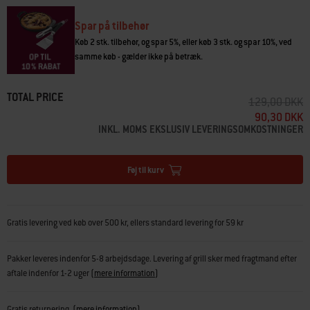
Skål, og hav det sjovt ved grillen!
Spar på tilbehør
Køb 2 stk. tilbehør, og spar 5%, eller køb 3 stk. og spar 10%, ved
samme køb - gælder ikke på betræk.
TOTAL PRICE
PRIS REDUCE
T
129,00 DKK
90,30 DKK
INKL. MOMS EKSLUSIV LEVERINGSOMKOSTNINGER
Føj til kurv
Gratis levering ved køb over 500 kr, ellers standard levering for 59 kr
Pakker leveres indenfor 5-8 arbejdsdage. Levering af grill sker med fragtmand efter
aftale indenfor 1-2 uger
(
mere information
)
Gratis returnering
(mere information)