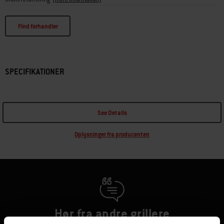
Find forhandler
SPECIFIKATIONER
See Details
Oplysninger fra producenten
Hør fra andre grillere