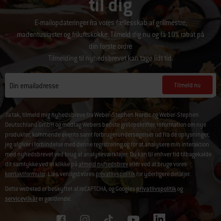
til dig
E-mailopdateringer fra vores fællesskab af grillmestre,
madentusiaster og friluftskokke. Tilmeld dig nu og få 10% rabat på
din første ordre
Tilmelding til nyhedsbrevet kan tage lidt tid.
Tilmeld nu
Din emailadresse
Ja tak, tilmeld mig nyhedsbreve fra Weber-Stephen Nordic og Weber-Stephen
Deutschland GmbH og modtag Webers bedste grillopskrifter, information om nye
produkter, kommende events samt forbrugerundersøgelser ud fra de oplysninger,
jeg afgiver i forbindelse med denne registrering og for at analysere min interaktion
med nyhedsbrevet ved brug af analyseværktøjer. Du kan til enhver tid tilbagekalde
dit samtykke ved at klikke på
afmeld nyhedsbrev
eller ved at bruge vores
kontaktformular
. Læs venligst vores
privatlivspolitik
for yderligere detaljer.
Dette websted er beskyttet af reCAPTCHA, og Googles
privatlivspolitik
og
servicevilkår
er gældende.