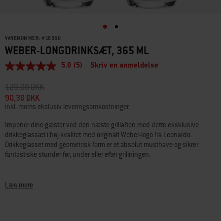
VARENUMMER:
#
18350
WEBER-LONGDRINKSÆT, 365 ML
5.0
(5)
Skriv en anmeldelse
5.0
ud
af
Pris reduceret fra
til
129,00 DKK
5
90,30 DKK
stjerner,
inkl. moms ekslusiv leveringsomkostninger
gennemsnitlig
bedømmelsesværdi.
Read
Imponer dine gæster ved den næste grillaften med dette eksklusive
5
drikkeglassæt i høj kvalitet med originalt Weber-logo fra Leonardo.
Reviews.
Drikkeglasset med geometrisk form er et absolut musthave og sikrer
Samme
fantastiske stunder før, under eller efter grillningen.
sidelink.
• Sæt bestående af 2 ens drikkeglas
• Glasset passer perfekt i hånden og fremhæver virkelig dine cocktails
Læs mere
• Forbedret overfladehårdhed med varig glans og gennemsigtighed
• Tåler opvaskemaskine og er derfor perfekt egnet til hverdagsbrug
• 300 ml brugbar kapacitet (365 ml fyldt til kanten)