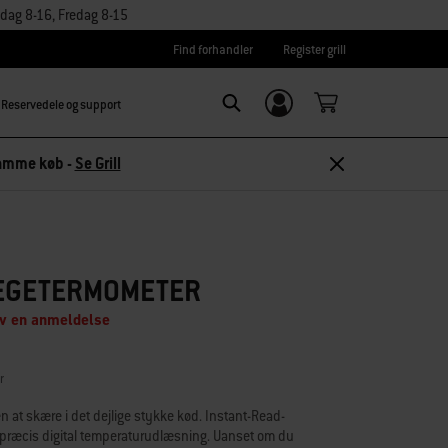
dag 8-16, Fredag 8-15
Find forhandler
Register grill
Reservedele og support
Log ind/
Search
tilmeld dig
 samme køb -
Se Grill
TEGETERMOMETER
iv en anmeldelse
r
n at skære i det dejlige stykke kød. Instant-Read-
 præcis digital temperaturudlæsning. Uanset om du