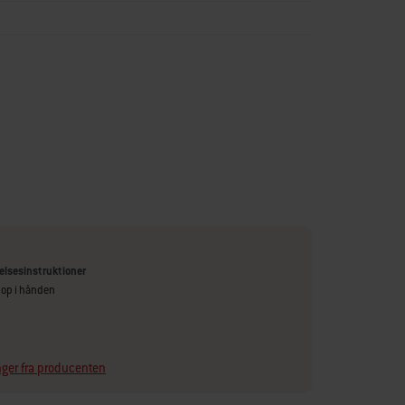
elsesinstruktioner
 op i hånden
ger fra producenten