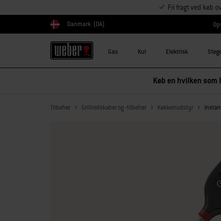
Fri fragt ved køb o
Danmark
(DA)
Ops
Vælg land
Gas
Kul
Elektrisk
Steg
Køb en hvilken som h
Tilbehør
Grillredskaber og -tilbehør
Køkkenudstyr
Insta