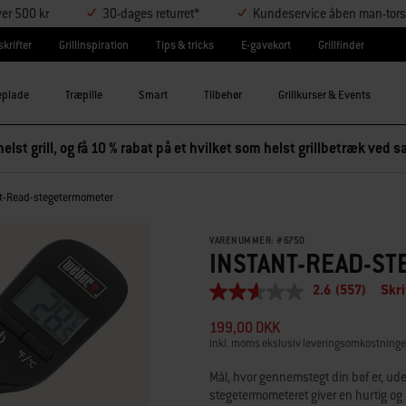
ver 500 kr
30-dages returret*
Kundeservice åben man-tors
krifter
Grillinspiration
Tips & tricks
E-gavekort
Grillfinder
eplade
Træpille
Smart
Tilbehør
Grillkurser & Events
elst grill, og få 10 % rabat på et hvilket som helst grillbetræk ved
nt-Read-stegetermometer
VARENUMMER:
#
6750
INSTANT-READ-S
2.6
(557)
Skr
2.6
ud
199,00 DKK
af
5
inkl. moms ekslusiv leveringsomkostninge
stjerner,
gennemsnitlig
Mål, hvor gennemstegt din bøf er, ude
bedømmelsesværdi.
stegetermometeret giver en hurtig og
Read