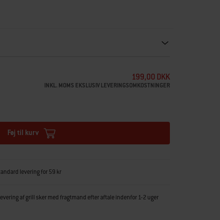
ecommendations. Please use left and arrows to navigate.
199,00 DKK
INKL. MOMS EKSLUSIV LEVERINGSOMKOSTNINGER
Føj til kurv
tandard levering for 59 kr
vering af grill sker med fragtmand efter aftale indenfor 1-2 uger