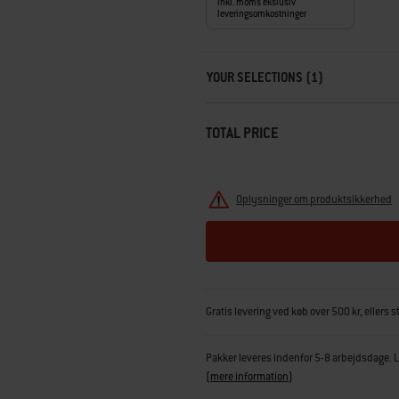
inkl. moms ekslusiv
leveringsomkostninger
Carousel containing list of product r
YOUR SELECTIONS (1)
TOTAL PRICE
Oplysninger om produktsikkerhed
Gratis levering ved køb over 500 kr, ellers s
Pakker leveres indenfor 5-8 arbejdsdage. Le
(
mere information
)