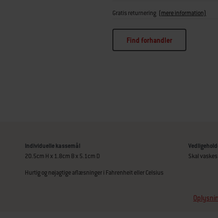
Gratis returnering
(mere information)
Find forhandler
Individuelle kassemål
Vedligehold
20.5cm H x 1.8cm B x 5.1cm D
Skal vaskes
Hurtig og nøjagtige aflæsninger i Fahrenheit eller Celsius
Oplysnin