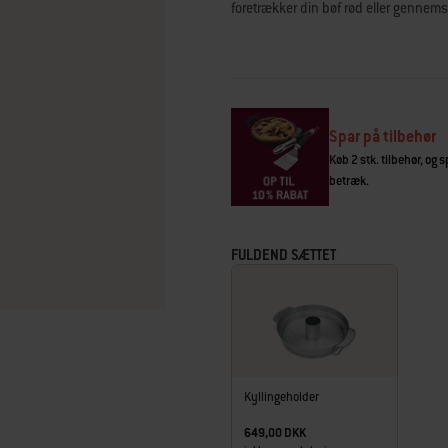
foretrækker din bøf rød eller gennemst
557
Reviews.
Samme
sidelink.
Spar på tilbehør
Køb 2 stk. tilbehør, og 
betræk.
FULDEND SÆTTET
Kyllingeholder
649,00 DKK