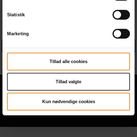
Statistik
SPECIFIKATIONER
Marketing
See Details
Oplysninger fra producenten
Tillad alle cookies
Tillad valgte
Kun nødvendige cookies
Hør fra andre grillere