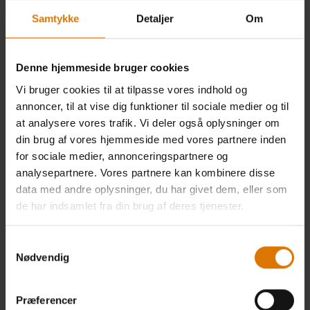
Samtykke
Detaljer
Om
Gratis returnering
(mere information)
Find forhandler
Denne hjemmeside bruger cookies
Vi bruger cookies til at tilpasse vores indhold og
annoncer, til at vise dig funktioner til sociale medier og til
at analysere vores trafik. Vi deler også oplysninger om
din brug af vores hjemmeside med vores partnere inden
for sociale medier, annonceringspartnere og
analysepartnere. Vores partnere kan kombinere disse
data med andre oplysninger, du har givet dem, eller som
de har indsamlet fra din brug af deres tjenester.
Se efter Webers FSC®- mærkede
produkter! FSC-certificering betyder, at
Samtykkevalg
træet følges fra skoven til det færdige
Nødvendig
produkt for ansvarlig skovdrift.
Få mere
at vide
Præferencer