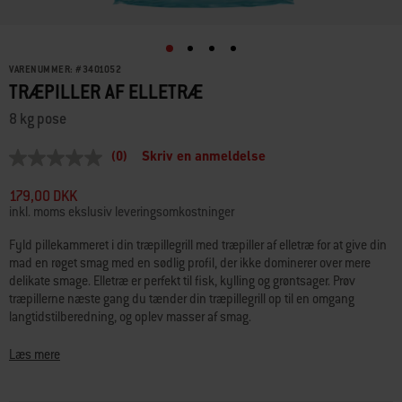
VARENUMMER:
#
3401052
TRÆPILLER AF ELLETRÆ
8 kg pose
(0)
Skriv en anmeldelse
Ingen
rating-
værdi
179,00 DKK
Samme
inkl. moms ekslusiv leveringsomkostninger
sidelink.
Fyld pillekammeret i din træpillegrill med træpiller af elletræ for at give din
mad en røget smag med en sødlig profil, der ikke dominerer over mere
delikate smage. Elletræ er perfekt til fisk, kylling og grøntsager. Prøv
træpillerne næste gang du tænder din træpillegrill op til en omgang
langtidstilberedning, og oplev masser af smag.
• 100 % træ uden tilsætningsstoffer
Læs mere
• Smagsintensitet: Medium
• Smagsprofil: Alsidig, diskret og let sød