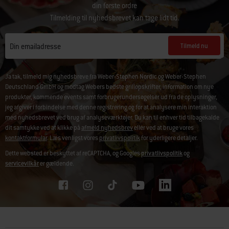
din første ordre
Tilmelding til nyhedsbrevet kan tage lidt tid.
Tilmeld nu
Din emailadresse
Ja tak, tilmeld mig nyhedsbreve fra Weber-Stephen Nordic og Weber-Stephen
Deutschland GmbH og modtag Webers bedste grillopskrifter, information om nye
produkter, kommende events samt forbrugerundersøgelser ud fra de oplysninger,
jeg afgiver i forbindelse med denne registrering og for at analysere min interaktion
med nyhedsbrevet ved brug af analyseværktøjer. Du kan til enhver tid tilbagekalde
dit samtykke ved at klikke på
afmeld nyhedsbrev
eller ved at bruge vores
kontaktformular
. Læs venligst vores
privatlivspolitik
for yderligere detaljer.
Dette websted er beskyttet af reCAPTCHA, og Googles
privatlivspolitik
og
servicevilkår
er gældende.