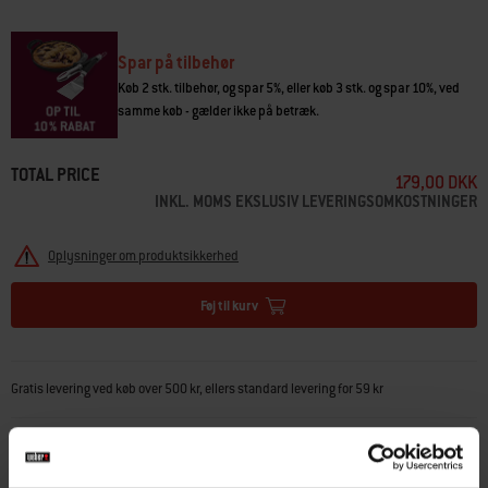
• Er velegnet til fisk, kylling og grøntsager
• Kan bruges med Weber®-træpillegrill og andre grillmærker
Spar på tilbehør
Køb 2 stk. tilbehør, og spar 5%, eller køb 3 stk. og spar 10%, ved
samme køb - gælder ikke på betræk.
TOTAL PRICE
179,00 DKK
INKL. MOMS EKSLUSIV LEVERINGSOMKOSTNINGER
Oplysninger om produktsikkerhed
Føj til kurv
Gratis levering ved køb over 500 kr, ellers standard levering for 59 kr
Pakker leveres indenfor 5-8 arbejdsdage. Levering af grill sker med fragtmand efter
aftale indenfor 1-2 uger
(
mere information
)