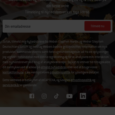
din første ordre
Tilmelding til nyhedsbrevet kan tage lidt tid.
Tilmeld nu
Din emailadresse
Ja tak, tilmeld mig nyhedsbreve fra Weber-Stephen Nordic og Weber-Stephen
Deutschland GmbH og modtag Webers bedste grillopskrifter, information om nye
produkter, kommende events samt forbrugerundersøgelser ud fra de oplysninger,
jeg afgiver i forbindelse med denne registrering og for at analysere min interaktion
med nyhedsbrevet ved brug af analyseværktøjer. Du kan til enhver tid tilbagekalde
dit samtykke ved at klikke på
afmeld nyhedsbrev
eller ved at bruge vores
kontaktformular
. Læs venligst vores
privatlivspolitik
for yderligere detaljer.
Dette websted er beskyttet af reCAPTCHA, og Googles
privatlivspolitik
og
servicevilkår
er gældende.