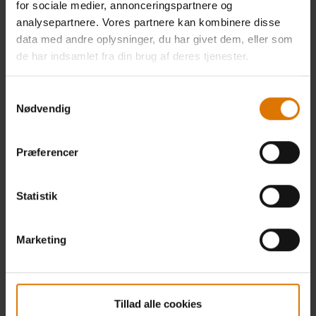
for sociale medier, annonceringspartnere og
analysepartnere. Vores partnere kan kombinere disse
Pakker leveres indenfor 5-8 arbejdsdage. Levering af grill sker med fragtmand efter
data med andre oplysninger, du har givet dem, eller som
aftale indenfor 1-2 uger
(
mere information
)
de har indsamlet fra din brug af deres tjenester.
Gratis returnering
(mere information)
Samtykkevalg
Nødvendig
Præferencer
* Garantien varierer på enkeltdele. Se
garantibetingelserne.
(
Få mere at vide
)
Statistik
Find forhandler
Marketing
GRILL SPECIFICATIONS
Tillad alle cookies