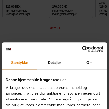
palet
329,00 DKK
279,00 DKK
429,00
inkl. moms ekslusiv
inkl. moms ekslusiv
inkl. mom
leveringsomkostninger
leveringsomkostninger
levering
View All
Carousel containing list of product recommendations. Please use left and ar
YOUR SELECTIONS (1)
TOTAL PRICE
1.199,00 DKK
Samtykke
Detaljer
Om
INKL. MOMS EKSLUSIV LEVERINGSOMKOSTNINGER
Oplysninger om produktsikkerhed
Denne hjemmeside bruger cookies
Vi bruger cookies til at tilpasse vores indhold og
Føj til kurv
annoncer, til at vise dig funktioner til sociale medier og til
at analysere vores trafik. Vi deler også oplysninger om
din brug af vores hjemmeside med vores partnere inden
Gratis levering ved køb over 500 kr, ellers standard levering for 59 kr