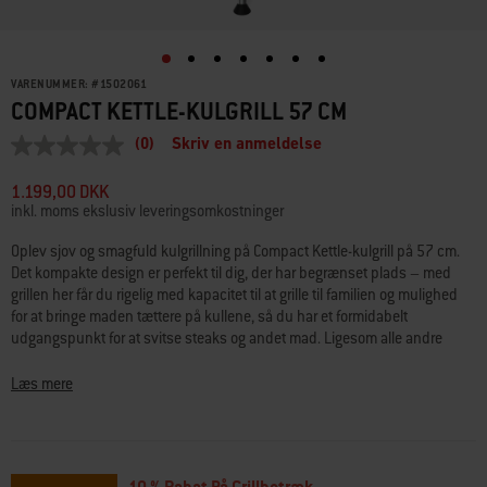
VARENUMMER:
#
1502061
COMPACT KETTLE-KULGRILL 57 CM
(0)
Skriv en anmeldelse
Ingen
rating-
værdi
1.199,00 DKK
Samme
inkl. moms ekslusiv leveringsomkostninger
sidelink.
Oplev sjov og smagfuld kulgrillning på Compact Kettle-kulgrill på 57 cm.
Det kompakte design er perfekt til dig, der har begrænset plads – med
grillen her får du rigelig med kapacitet til at grille til familien og mulighed
for at bringe maden tættere på kullene, så du har et formidabelt
udgangspunkt for at svitse steaks og andet mad. Ligesom alle andre
Weber®-kuglegrill er den for alvor bygget og designet til at holde mange år.
Med porcelænsemaljeret bund og låg holder grillen på varmen og modstår
Læs mere
rust, afskalning og ridser. Den har ligeledes justerbare luftspjæld i bund
og låg, der sikrer, at du kan finjustere varmen og altid få velsmagende
resultater. De to hjul gør det desuden nemt at flytte denne kompakte
klassiker lige derhen, hvor dit næste grilleventyr bringer dig. Fordi nogle