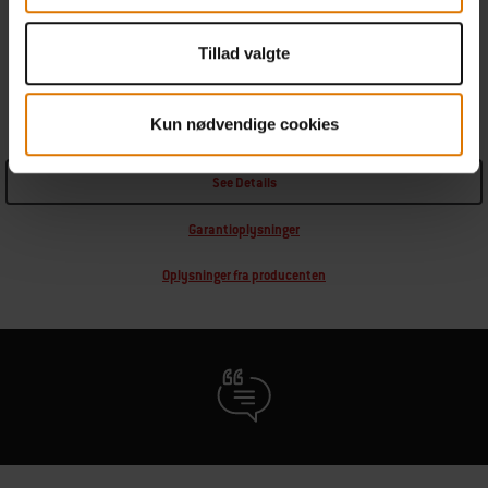
Hvor mange kan passe?
Tillad valgte
13
x
Burgere
Kun nødvendige cookies
See Details
Garantioplysninger
Oplysninger fra producenten