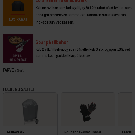
10 % Rabat På Grillbetræk
grill ikke bare tilbereder mad – de skaber minder.
Køb en hvilken som helst grill, og få 10 % rabat på et hvilket som
· Porcelænsemaljeret overflade er ridsefast og rustfri
helst grillbetræk ved samme køb. Rabatten fratrækkes i din
· Plads til mad til 6-8 personer
indkøbskurv ved kassen.
· Holdbar grillrist i belagt stål
· Justerbare luftspjæld i bund og låg giver dig mulighed for at styre
temperaturen
Spar på tilbehør
· Lågkrog til at hænge låget på siden af bunden under grillningen
· Askeopsamler beskytter din terrasse mod snavs
Køb 2 stk. tilbehør, og spar 5%, eller køb 3 stk. og spar 10%, ved
· Nem at flytte rundt ved hjælp af to slidstærke og vejrbestandige hjul
samme køb - gælder ikke på betræk.
· Varmebestandige håndtag på låg og bund
· Bundhylde til opbevaring
FARVE :
Color
Sort
· Holdbar kulrist
· 3 ben i rustfrit aluminium
· 10 års begrænset garanti
FULDEND SÆTTET
Grillbetræk
Grillhandskesæt i læder
Precisio