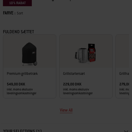
FARVE :
Color
Sort
FULDEND SÆTTET
Premium grillbetræk
Grillstartersæt
Grillhan
549,00 DKK
229,00 DKK
279,00
inkl. moms ekslusiv
inkl. moms ekslusiv
inkl. mom
leveringsomkostninger
leveringsomkostninger
levering
View All
Carousel containing list of product recommendations. Please use left and ar
YOUR SELECTIONS (1)