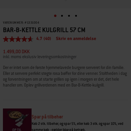
VARENUMMER:
#
1331004
BAR-B-KETTLE KULGRILL 57 CM
4.7
(40)
Skriv en anmeldelse
4.7
ud
af
1.499,00 DKK
5
inkl. moms ekslusiv leveringsomkostninger
stjerner,
gennemsnitlig
Der er intet som de første hjemmelavede burgere serveret for din familie.
bedømmelsesværdi.
Eller at servere perfekt stegte rosa bøffer for dine venner. Stoltheden i dag
Read
40
og forventningen om at starte grillen op igen i morgen er det, det hele
Reviews.
handler om. Oplev grillverdenen med en Bar-B-Kettle-kulgrill.
Samme
sidelink.
Spar på tilbehør
Køb 2 stk. tilbehør, og spar 5%, eller køb 3 stk. og spar 10%, ved
samme køb - gælder ikke på betræk.