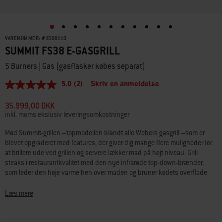
VARENUMMER:
#
1500110
SUMMIT FS38 E-GASGRILL
5 Burners | Gas (gasflasker købes separat)
5.0
(2)
Skriv en anmeldelse
5.0
ud
af
35.999,00 DKK
5
inkl. moms ekslusiv leveringsomkostninger
stjerner,
gennemsnitlig
Mød Summit-grillen –topmodellen blandt alle Webers gasgrill –som er
bedømmelsesværdi.
blevet opgraderet med features, der giver dig mange flere muligheder for
Read
2
at brillere ude ved grillen og servere lækker mad på højt niveau. Grill
Reviews.
steaks i restaurantkvalitet med den nye infrarøde top-down-brænder,
Samme
som leder den høje varme hen over maden og bruner kødets overflade
sidelink.
jævnt –resulterende i en intensiveret grillsmag. Tænd røgboksen i rustfrit
stål for at give din mad et low-and-slow, røget boost, og prøv noget nyt
Læs mere
med det indbyggede rotisseri. Grillen er udstyret med WEBER CRAFTED-
grillriste og -rammesæt, så du kan forvandle din grill til en stegeplade,