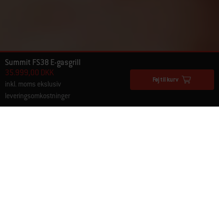
Summit FS38 E-gasgrill
35.999,00 DKK
Føj til kurv
inkl. moms ekslusiv
leveringsomkostninger