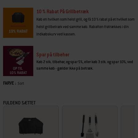
pizzaovn, wok og meget andet med en række forskelligt grilludstyr
(sælges separat). Tag dit køkken med udenfor, og lav lækker mad, der gør
10 % Rabat På Grillbetræk
enhver sammenkomst mindeværdig.
Køb en hvilken som helst grill, og få 10 % rabat på et hvilket som
•
Infrarød top-down-brænder
sikrer, at overfladen på dine steaks bliver
helst grillbetræk ved samme køb. Rabatten fratrækkes i din
brunet jævnt
indkøbskurv ved kassen.
•
Robust, indbygget rotisseri
med plads til flere hele kyllinger
• Få flere tilberedningsmuligheder med
WEBER CRAFTED-grillriste og -
rammesæt
Spar på tilbehør
•
Stor røgboks i rustfrit stål
tilfører røgsmag til maden
•
Sidebrænderen
giver dig et ekstra grillområde til saucer og tilbehør
Køb 2 stk. tilbehør, og spar 5%, eller køb 3 stk. og spar 10%, ved
samme køb - gælder ikke på betræk.
FARVE :
Color
Sort
FULDEND SÆTTET