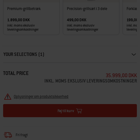
Premium-grillbetræk
Precision-grillsæt i 3 dele
Forklæd
1.899,00 DKK
499,00 DKK
199,00
inkl. moms ekslusiv
inkl. moms ekslusiv
inkl. mom
leveringsomkostninger
leveringsomkostninger
levering
Carousel containing list of product recommendations. Please use left and ar
YOUR SELECTIONS (1)
TOTAL PRICE
35.999,00 DKK
INKL. MOMS EKSLUSIV LEVERINGSOMKOSTNINGER
Oplysninger om produktsikkerhed
Føj til kurv
Fri fragt