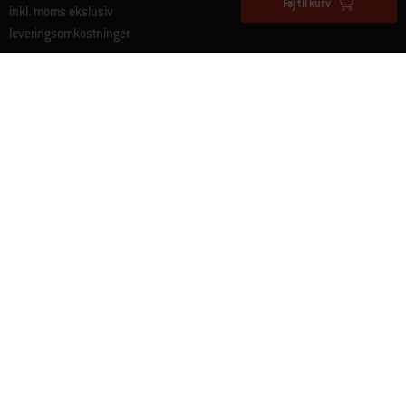
Føj til kurv
inkl. moms ekslusiv
leveringsomkostninger