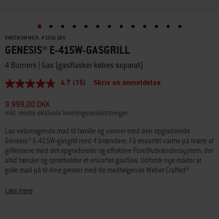
VARENUMMER:
#
1501180
GENESIS® E-415W-GASGRILL
4 Burners | Gas (gasflasker købes separat)
4.7
(15)
Skriv en anmeldelse
4.7
ud
af
9.999,00 DKK
5
inkl. moms ekslusiv leveringsomkostninger
stjerner,
gennemsnitlig
Lav velsmagende mad til familie og venner med den opgraderede
bedømmelsesværdi.
Genesis® E-415W-gasgrill med 4 brændere. Få ensartet varme på tværs af
Read
15
grillristene med det opgraderede og effektive PureBlubrændersystem, der
Reviews.
altid tænder og opretholder et ensartet gasflow. Udforsk nye måder at
Samme
grille mad på til dine gæster med de medfølgende Weber Crafted®
sidelink.
Gourmet BBQ System-grillriste, der kan bruges med forskelligt grilludstyr
(sælges separat), f.eks. stegerist, pizzasten, stegeplade og meget mere.
Læs mere
Tilføj et Weber Crafted®-rammesæt (sælges separat), der giver dig
mulighed for at bruge forskelligt Weber Crafted®-grilludstyr (sælges