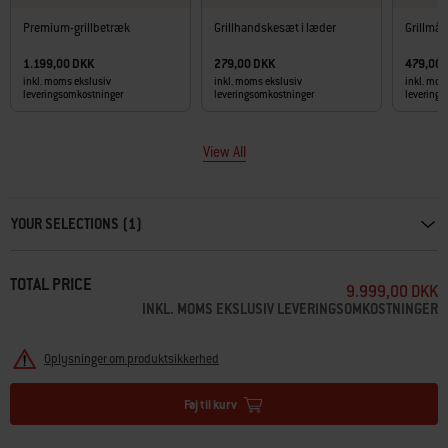
Premium-grillbetræk
Grillhandskesæt i læder
Grillmåt
1.199,00 DKK
279,00 DKK
479,00
inkl. moms ekslusiv
inkl. moms ekslusiv
inkl. mom
leveringsomkostninger
leveringsomkostninger
levering
View All
Carousel containing list of product recommendations. Please use left and ar
YOUR SELECTIONS (1)
TOTAL PRICE
9.999,00 DKK
INKL. MOMS EKSLUSIV LEVERINGSOMKOSTNINGER
Oplysninger om produktsikkerhed
Føj til kurv