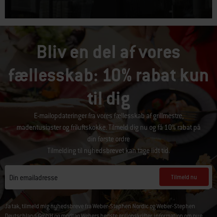
Bliv en del af vores
fællesskab: 10% rabat kun
til dig
E-mailopdateringer fra vores fællesskab af grillmestre,
madentusiaster og friluftskokke. Tilmeld dig nu og få 10% rabat på
din første ordre
Tilmelding til nyhedsbrevet kan tage lidt tid.
Tilmeld nu
Din emailadresse
Ja tak, tilmeld mig nyhedsbreve fra Weber-Stephen Nordic og Weber-Stephen
Deutschland GmbH og modtag Webers bedste grillopskrifter, information om nye