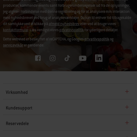
produkter, kommende events samt forbrugerundersøgelser ud fra de oplysninger,
jeg afgiver i forbindelse med denne registrering og for at analysere min interaktion
med nyhedsbrevet ved brug af analyseværktøjer. Du kan til enhver tid tilbagekalde
dit samtykke ved at klikke på
afmeld nyhedsbrev
eller ved at bruge vores
kontaktformular
. Læs venligst vores
privatlivspolitik
for yderligere detaljer.
Dette websted er beskyttet af reCAPTCHA, og Googles
privatlivspolitik
og
servicevilkår
er gældende.
Virksomhed
Kundesupport
Reservedele