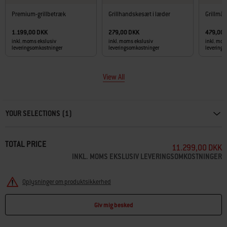
• Weber Crafted® Gourmet BBQ System-grillriste i porcelænsemaljeret
Premium-grillbetræk
Grillhandskesæt i læder
Grillmåt
støbejern
1.199,00 DKK
279,00 DKK
479,00
inkl. moms ekslusiv
inkl. moms ekslusiv
inkl. mom
leveringsomkostninger
leveringsomkostninger
levering
View All
Carousel containing list of product recommendations. Please use left and ar
YOUR SELECTIONS (1)
TOTAL PRICE
11.299,00 DKK
INKL. MOMS EKSLUSIV LEVERINGSOMKOSTNINGER
Oplysninger om produktsikkerhed
Giv mig besked