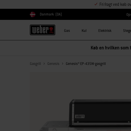
Fri fragt ved køb o
Danmark
(DA)
Ops
Vælg land
Gas
Kul
Elektrisk
Steg
Køb en hvilken som h
Gasgrill
Genesis
Genesis® EP-435W-gasgrill