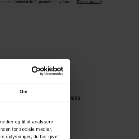
varierer på enkeltdele. Se garantibetingelserne.
(
Få mere at vide
)
Om
E
FÅ PRÆCIS STYRING
 medier og til at analysere
nden for sociale medier,
e oplysninger, du har givet