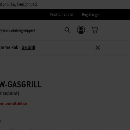
dag 8-16, Fredag 8-15
Find forhandler
Register grill
Reservedele og support
Log ind/
Search
tilmeld dig
 samme køb -
Se Grill
W-GASGRILL
s separat)
en anmeldelse
r