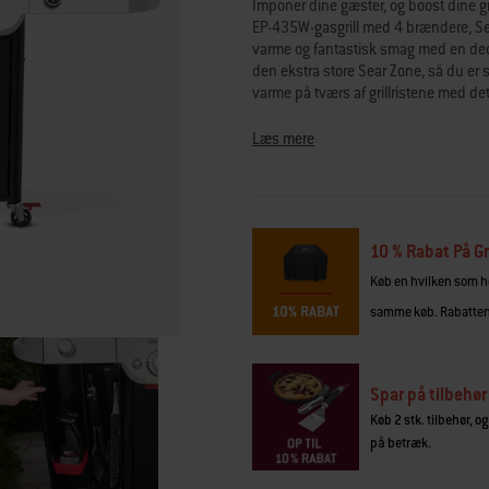
Imponer dine gæster, og boost dine g
bedømmelsesværdi.
EP-435W-gasgrill med 4 brændere, Sea
Read
varme og fantastisk smag med en dedik
9
Reviews.
den ekstra store Sear Zone, så du er si
Samme
varme på tværs af grillristene med d
sidelink.
altid tænder og opretholder et ensart
at simre eller sautere mad, et letlæse
Læs mere
håndtaget, der automatisk tændes, når d
større grillområde og kan grille mere 
dine gæster med de medfølgende Webe
med forskelligt grilludstyr (sælges se
mere. Tilføj et Weber Crafted®-rammes
10 % Rabat På Gr
forskelligt Weber Crafted®-grilludstyr
Køb en hvilken som hel
at have redskaber, krydderier og klarg
grille og nemt kan servere maden, nå
samme køb. Rabatten 
tilbehøret i Weber Works-serien – båd
sidebordene, og det praktiske snap-o
separat). Organiser og opbevar det hele
Spar på tilbehør
grillsession.
Køb 2 stk. tilbehør, o
• 12 års begrænset garanti
på betræk.
• Sear Zone-brænder frigiver op til 50
• En ekstra stor Sear Zone gør det muli