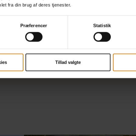
et fra din brug af deres tjenester.
Præferencer
Statistik
Sear Zone-brænderen: kW
Sideblus: k
3.52
3.52
Mål – låg lukket (cm)
Primært gri
122cm H x 183cm B x 68.50cm D
4168cm2
ies
Tillad valgte
Garantioplysninger
Oplysnin