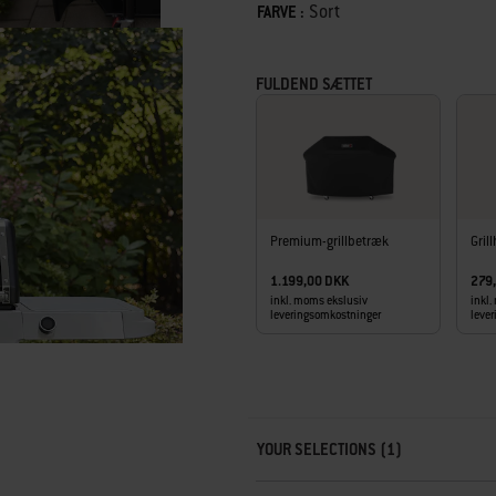
Color
Sort
FARVE :
• PureBlu-brænderne fordeler varmen j
• Sidebrænder giver ekstra tilberedni
• Digitalt termometer giver dig mulig
FULDEND SÆTTET
• NIGHTVISION LED-lys i håndtaget opl
• Weber Works-sideskinner passer til 
Premium-grillbetræk
Gril
1.199,00 DKK
279
inkl. moms ekslusiv
inkl
leveringsomkostninger
leve
Carousel containing list of product r
YOUR SELECTIONS (1)