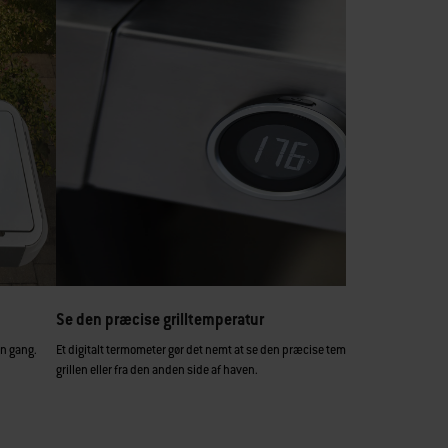
Se den præcise grilltemperatur
én gang.
Et digitalt termometer gør det nemt at se den præcise temperatur dag og nat 
grillen eller fra den anden side af haven.