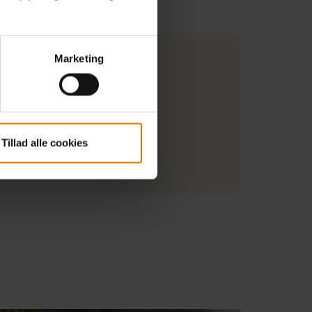
Marketing
W
llareal (cm)
Tillad alle cookies
ger fra producenten