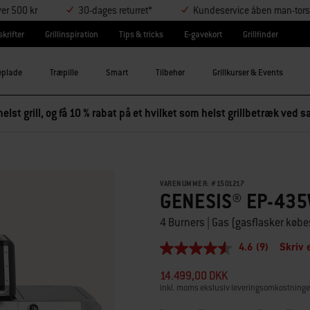
ver 500 kr
30-dages returret*
Kundeservice åben man-tors
krifter
Grillinspiration
Tips & tricks
E-gavekort
Grillfinder
eplade
Træpille
Smart
Tilbehør
Grillkurser & Events
elst grill, og få 10 % rabat på et hvilket som helst grillbetræk ved
VARENUMMER:
#
1501217
GENESIS® EP-435
4 Burners | Gas (gasflasker købe
4.6
(9)
Skriv 
4.6
ud
14.499,00 DKK
af
5
inkl. moms ekslusiv leveringsomkostninge
stjerner,
gennemsnitlig