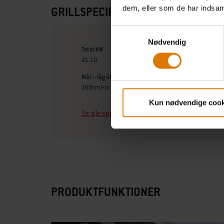
dem, eller som de har indsaml
GRILLSPECIFIKATIONER
Samtykkevalg
Nødvendig
Total kW
21.10
Mål – låg åbent (cm)
160cm H x 183cm B x 77.50cm D
Kun nødvendige cook
Se alle specifikationer
PRODUKTFUNKTIONER