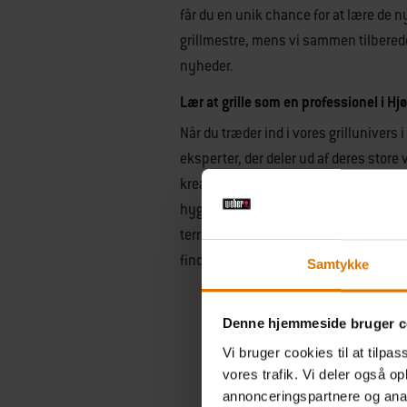
får du en unik chance for at lære de n
grillmestre, mens vi sammen tilberede
nyheder.
Lær at grille som en professionel i Hjø
Når du træder ind i vores grillunivers 
eksperter, der deler ud af deres store 
kreative grillmetoder. Det er en unik m
hyggelig atmosfære og gå hjem med for
terrassen. Efter kurset står vores eksp
finde præcis det udstyr, der gør dig ti
Samtykke
Denne hjemmeside bruger c
Vi bruger cookies til at tilpas
vores trafik. Vi deler også 
annonceringspartnere og anal