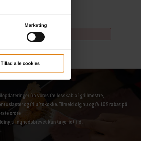
Marketing
Tillad alle cookies
lopdateringer fra vores fællesskab af grillmestre,
tusiaster og friluftskokke. Tilmeld dig nu og få 10% rabat på
ørste ordre
lding til nyhedsbrevet kan tage lidt tid.