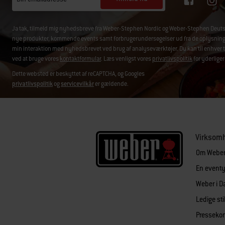
Ja tak, tilmeld mig nyhedsbreve fra Weber-Stephen Nordic og Weber-Stephen Deuts
nye produkter, kommende events samt forbrugerundersøgelser ud fra de oplysninger, 
min interaktion med nyhedsbrevet ved brug af analyseværktøjer. Du kan til enhver t
ved at bruge vores
kontaktformular
. Læs venligst vores
privatlivspolitik
for yderliger
Dette websted er beskyttet af reCAPTCHA, og Googles
privatlivspolitik
og
servicevilkår
er gældende.
Virksom
Om Webe
En eventyr
Weber i 
Ledige sti
Pressekon