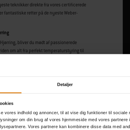
yeste teknikker direkte fra vores certificerede
r fantastiske retter på de nyeste Weber-
rring
i Hjørring, bliver du mødt af passionerede
viden om alt fra perfekt temperaturstyring til
ulighed for at opgradere dine evner i en
nyet selvtillid til din næste middag på
erter klar i butikken til at hjælpe dig med at
l mester i din egen have.
Detaljer
ookies
se vores indhold og annoncer, til at vise dig funktioner til sociale
oplysninger om din brug af vores hjemmeside med vores partnere i
ysepartnere. Vores partnere kan kombinere disse data med andr