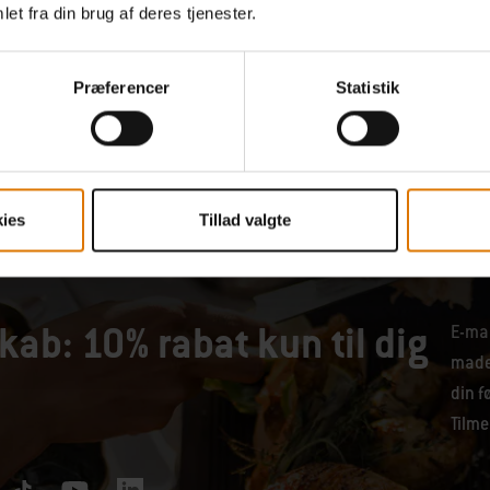
et fra din brug af deres tjenester.
Præferencer
Statistik
ies
Tillad valgte
kab: 10% rabat kun til dig
E-mai
maden
din f
Tilme