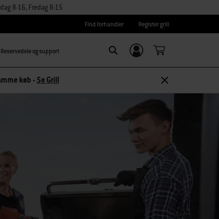
dag 8-16, Fredag 8-15
Find forhandler
Register grill
Reservedele og support
Log ind/
Search
tilmeld dig
 samme køb -
Se Grill