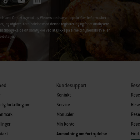
chland GmbH og modtag Webers bedste grillopskrifter, information om
jeg afgiver i forbindelse med denne registrering og for at analysere
id tilbagekalde dit samtykke ved at klikke på
afmeld nyhedsbrev
eller
e detaljer.
hed
Kundesupport
Res
r
Kontakt
Reser
lig fortælling om
Service
Reser
Danmark
Manualer
Reser
llinger
Min konto
Reser
takt
Anmodning om fortrydelse
Find