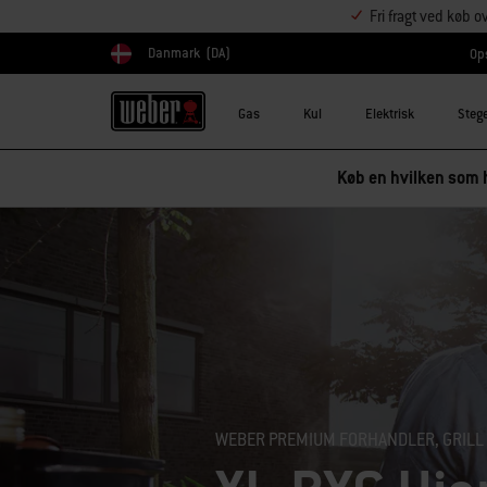
Fri fragt ved køb o
Danmark
(DA)
Ops
Vælg land
Gas
Kul
Elektrisk
Steg
Køb en hvilken som h
WEBER PREMIUM FORHANDLER, GRILL