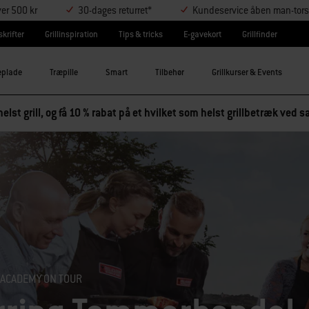
ver 500 kr
30-dages returret*
Kundeservice åben man-tors
krifter
Grillinspiration
Tips & tricks
E-gavekort
Grillfinder
eplade
Træpille
Smart
Tilbehør
Grillkurser & Events
elst grill, og få 10 % rabat på et hvilket som helst grillbetræk ved
 ACADEMY ON TOUR