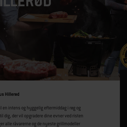
ILLERØD
us Hillerød
il en intens og hyggelig eftermiddag i røg og
il dig, der vil opgradere dine evner ved risten
er alle råvarerne og de nyeste grillmodeller