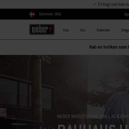
Fri fragt ved køb o
Danmark
(DA)
Ops
Vælg land
Gas
Kul
Elektrisk
Steg
Køb en hvilken som h
WEBER WORLD STORE, GRILL ACADEMY