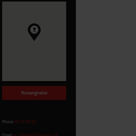
Ruteangivelse
Phone
48 20 96 00
Email
ac3.hillerod@bauhaus.dk