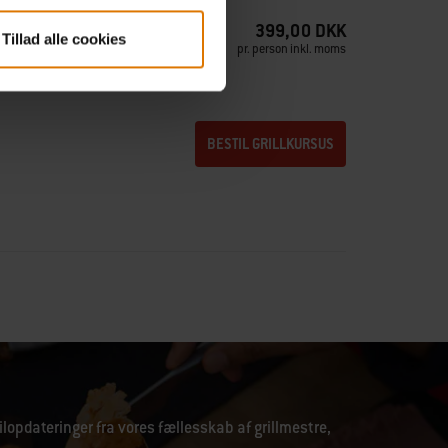
399,00 DKK
Tillad alle cookies
pr. person inkl. moms
BESTIL GRILLKURSUS
lopdateringer fra vores fællesskab af grillmestre,