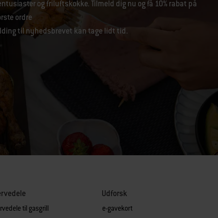
tusiaster og friluftskokke. Tilmeld dig nu og få 10% rabat på
ørste ordre
lding til nyhedsbrevet kan tage lidt tid.
ervedele
Udforsk
vedele til gasgrill
e-gavekort