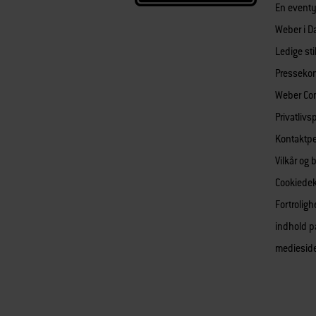
En eventyr
Weber i 
Ledige sti
Pressekon
Weber Co
Privatlivsp
Kontaktp
Vilkår og 
Cookiedek
Fortroligh
indhold p
mediesid