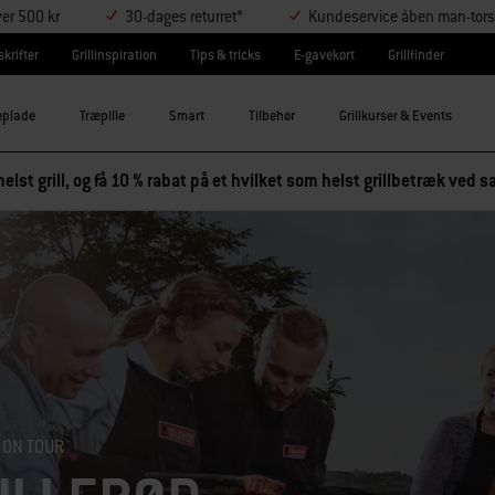
ver 500 kr
30-dages returret*
Kundeservice åben man-tors
krifter
Grillinspiration
Tips & tricks
E-gavekort
Grillfinder
eplade
Træpille
Smart
Tilbehør
Grillkurser & Events
elst grill, og få 10 % rabat på et hvilket som helst grillbetræk ved
 ON TOUR