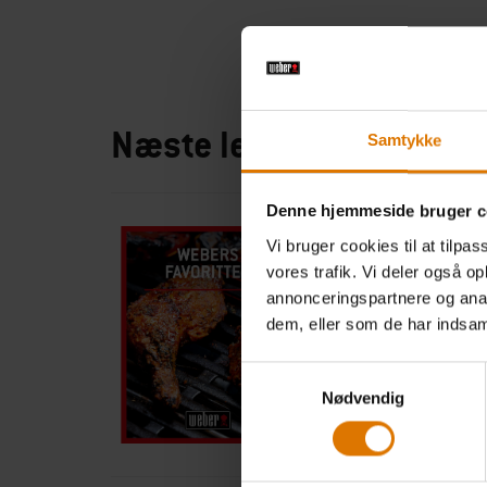
Næste ledige kurser
Samtykke
Denne hjemmeside bruger c
WEBERS FAVORITTER
Vi bruger cookies til at tilpas
vores trafik. Vi deler også 
Teoretisk undervisning i
annonceringspartnere og anal
Hands-on erfaring ved fo
dem, eller som de har indsaml
Kyndig vejledning fra er
Weber Grill Academy On
Samtykkevalg
Nødvendig
Kursusdetaljer