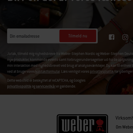
Tilmeld nu
Din emailadresse
Ja tak, tilmeld mig nyhedsbreve fra Weber-Stephen Nordic og Weber-Stephen Deuts
nye produkter, kommende events samt forbrugerundersøgelser ud fra de oplysninger, 
min interaktion med nyhedsbrevet ved brug af analyseværktøjer. Du kan til enhver t
ved at bruge vores
kontaktformular
. Læs venligst vores
privatlivspolitik
for yderliger
Dette websted er beskyttet af reCAPTCHA, og Googles
privatlivspolitik
og
servicevilkår
er gældende.
Virksom
Om Webe