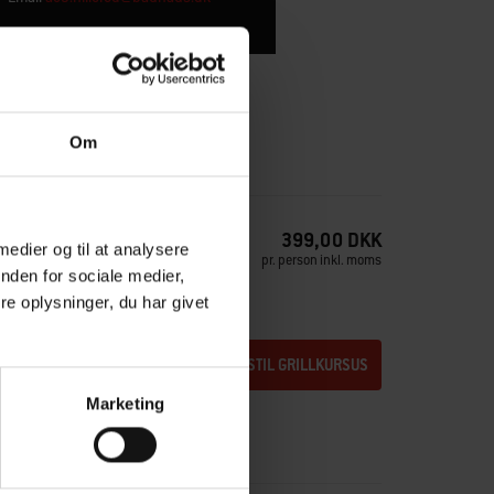
Om
399,00 DKK
 medier og til at analysere
pr. person inkl. moms
nden for sociale medier,
e oplysninger, du har givet
BESTIL GRILLKURSUS
Marketing