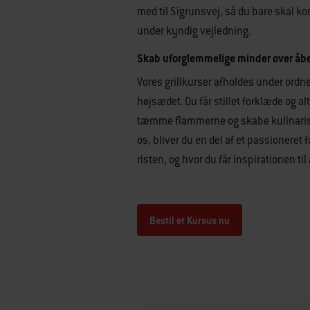
med til Sigrunsvej, så du bare skal ko
under kyndig vejledning.
Skab uforglemmelige minder over åbe
Vores grillkurser afholdes under ordne
højsædet. Du får stillet forklæde og al
tæmme flammerne og skabe kulinariske
os, bliver du en del af et passionere
risten, og hvor du får inspirationen til 
Bestil et Kursus nu