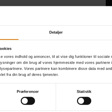
Detaljer
ookies
torsdag
se vores indhold og annoncer, til at vise dig funktioner til sociale
20.08.2026
oplysninger om din brug af vores hjemmeside med vores partnere i
 Webers grillmetoder
16:30 - 19:30
ysepartnere. Vores partnere kan kombinere disse data med andr
rskellige Weber grill
et fra din brug af deres tjenester.
farne grillmestre
 Tour-forklæde
Præferencer
Statistik