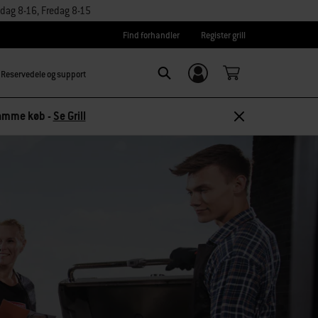
dag 8-16, Fredag 8-15
Find forhandler
Register grill
Reservedele og support
Log ind/
Search
tilmeld dig
 samme køb -
Se Grill