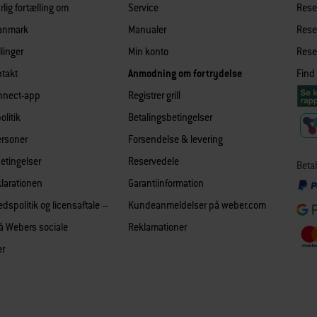
lig fortælling om
Service
Reser
Danmark
Manualer
Reser
llinger
Min konto
Reser
takt
Anmodning om fortrydelse
Find
nnect-app
Registrer grill
olitik
Betalingsbetingelser
ersoner
Forsendelse & levering
betingelser
Reservedele
Betal
larationen
Garantiinformation
edspolitik og licensaftale –
Kundeanmeldelser på weber.com
å Webers sociale
Reklamationer
er