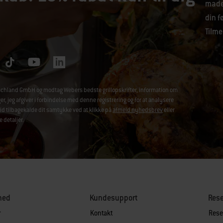
maden
din f
Tilme
chland GmbH og modtag Webers bedste grillopskrifter, information om
jeg afgiver i forbindelse med denne registrering og for at analysere
id tilbagekalde dit samtykke ved at klikke på
afmeld nyhedsbrev
eller
e detaljer.
hed
Kundesupport
Res
r
Kontakt
Reser