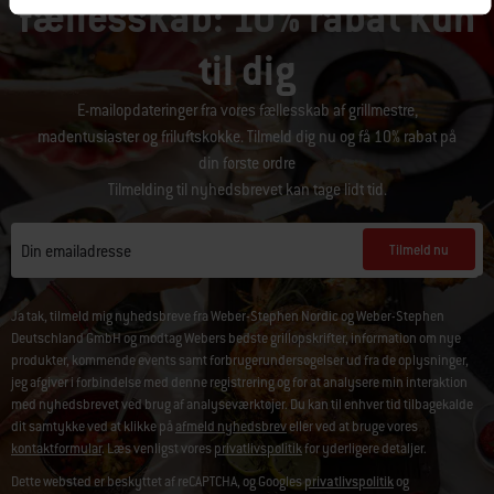
fællesskab: 10% rabat kun
til dig
E-mailopdateringer fra vores fællesskab af grillmestre,
madentusiaster og friluftskokke. Tilmeld dig nu og få 10% rabat på
din første ordre
Tilmelding til nyhedsbrevet kan tage lidt tid.
Tilmeld nu
Din emailadresse
Ja tak, tilmeld mig nyhedsbreve fra Weber-Stephen Nordic og Weber-Stephen
Deutschland GmbH og modtag Webers bedste grillopskrifter, information om nye
produkter, kommende events samt forbrugerundersøgelser ud fra de oplysninger,
jeg afgiver i forbindelse med denne registrering og for at analysere min interaktion
med nyhedsbrevet ved brug af analyseværktøjer. Du kan til enhver tid tilbagekalde
dit samtykke ved at klikke på
afmeld nyhedsbrev
eller ved at bruge vores
kontaktformular
. Læs venligst vores
privatlivspolitik
for yderligere detaljer.
Dette websted er beskyttet af reCAPTCHA, og Googles
privatlivspolitik
og