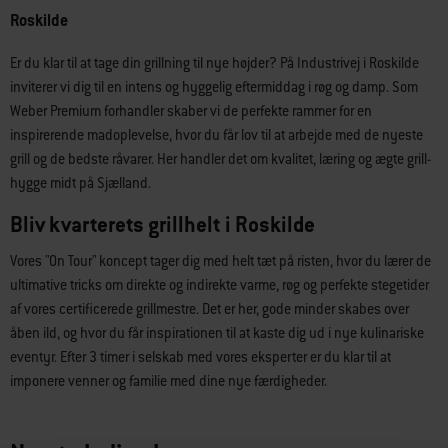
Roskilde
Er du klar til at tage din grillning til nye højder? På Industrivej i Roskilde
inviterer vi dig til en intens og hyggelig eftermiddag i røg og damp. Som
Weber Premium forhandler skaber vi de perfekte rammer for en
inspirerende madoplevelse, hvor du får lov til at arbejde med de nyeste
grill og de bedste råvarer. Her handler det om kvalitet, læring og ægte grill-
hygge midt på Sjælland.
Bliv kvarterets grillhelt i Roskilde
Vores "On Tour" koncept tager dig med helt tæt på risten, hvor du lærer de
ultimative tricks om direkte og indirekte varme, røg og perfekte stegetider
af vores certificerede grillmestre. Det er her, gode minder skabes over
åben ild, og hvor du får inspirationen til at kaste dig ud i nye kulinariske
eventyr. Efter 3 timer i selskab med vores eksperter er du klar til at
imponere venner og familie med dine nye færdigheder.