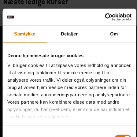
Næste ledige kurser
Vi kan desværre ikke finde nogen kurser.
Samtykke
Detaljer
Om
Kontakt
Denne hjemmeside bruger cookies
INDUSTRIVEJ 52
ROSKILDE
Vi bruger cookies til at tilpasse vores indhold og annoncer,
4000
til at vise dig funktioner til sociale medier og til at
analysere vores trafik. Vi deler også oplysninger om din
Danmark
brug af vores hjemmeside med vores partnere inden for
sociale medier, annonceringspartnere og analysepartnere.
Vores partnere kan kombinere disse data med andre
oplysninger, du har givet dem, eller som de har indsamlet
fra din brug af deres tjenester.
Samtykkevalg