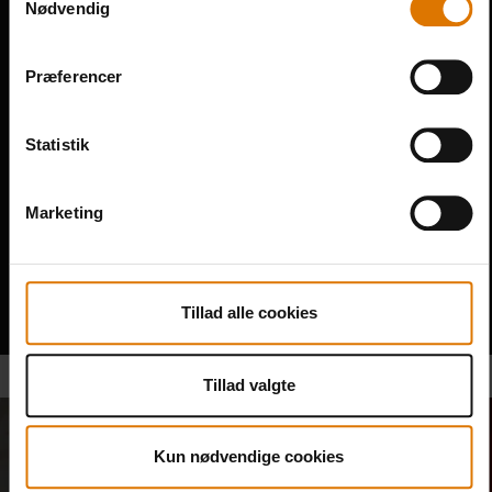
Nødvendig
Præferencer
Statistik
Ruteangivelse
Marketing
Phone
46 30 05 00
Email
haveartikler.roskilde@bauhaus.dk
Tillad alle cookies
Tillad valgte
Bliv en del af vores
Kun nødvendige cookies