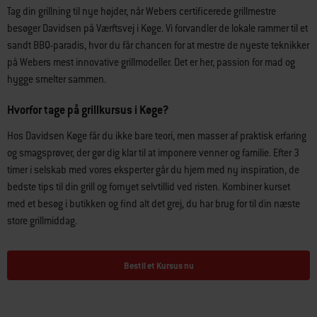
Tag din grillning til nye højder, når Webers certificerede grillmestre
besøger Davidsen på Værftsvej i Køge. Vi forvandler de lokale rammer til et
sandt BBQ-paradis, hvor du får chancen for at mestre de nyeste teknikker
på Webers mest innovative grillmodeller. Det er her, passion for mad og
hygge smelter sammen.
Hvorfor tage på grillkursus i Køge?
Hos Davidsen Køge får du ikke bare teori, men masser af praktisk erfaring
og smagsprøver, der gør dig klar til at imponere venner og familie. Efter 3
timer i selskab med vores eksperter går du hjem med ny inspiration, de
bedste tips til din grill og fornyet selvtillid ved risten. Kombiner kurset
med et besøg i butikken og find alt det grej, du har brug for til din næste
store grillmiddag.
Bestil et Kursus nu