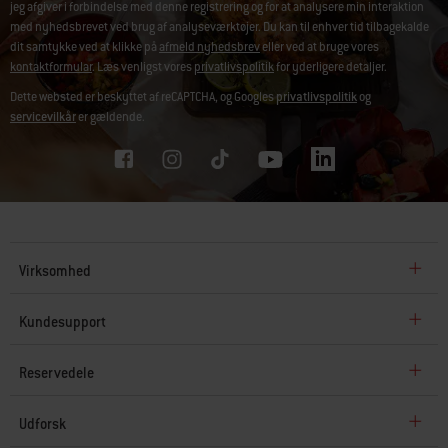
jeg afgiver i forbindelse med denne registrering og for at analysere min interaktion
med nyhedsbrevet ved brug af analyseværktøjer. Du kan til enhver tid tilbagekalde
dit samtykke ved at klikke på
afmeld nyhedsbrev
eller ved at bruge vores
kontaktformular
. Læs venligst vores
privatlivspolitik
for yderligere detaljer.
Dette websted er beskyttet af reCAPTCHA, og Googles
privatlivspolitik
og
servicevilkår
er gældende.
Virksomhed
Kundesupport
Reservedele
Udforsk