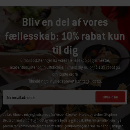
Bliv en del af vores
fællesskab: 10% rabat kun
til dig
E-mailopdateringer fra vores fællesskab af grillmestre,
madentusiaster og friluftskokke. Tilmeld dig nu og få 10% rabat på
din første ordre
Tilmelding til nyhedsbrevet kan tage lidt tid.
Tilmeld nu
Din emailadresse
Ja tak, tilmeld mig nyhedsbreve fra Weber-Stephen Nordic og Weber-Stephen
Deutschland GmbH og modtag Webers bedste grillopskrifter, information om nye
produkter, kommende events samt forbrugerundersøgelser ud fra de oplysninger,