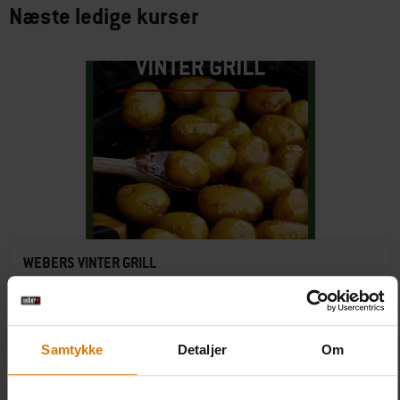
Næste ledige kurser
WEBERS VINTER GRILL
Teoretisk undervisning i Webers grillmetoder
Hands-on erfaring ved forskellige Weber grill
Kyndig vejledning fra erfarne grillmestre
Samtykke
Detaljer
Om
Weber Grill Academy On Tour-forklæde
Kursusdetaljer