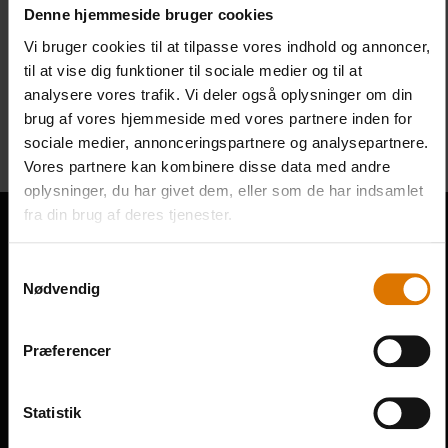
Denne hjemmeside bruger cookies
torsdag
|
26.11.2026
|
17:00 - 20:00
Vi bruger cookies til at tilpasse vores indhold og annoncer,
til at vise dig funktioner til sociale medier og til at
399,00 DKK
analysere vores trafik. Vi deler også oplysninger om din
pr. person inkl. moms
brug af vores hjemmeside med vores partnere inden for
sociale medier, annonceringspartnere og analysepartnere.
BESTIL GRILLKURSUS
Vores partnere kan kombinere disse data med andre
oplysninger, du har givet dem, eller som de har indsamlet
fra din brug af deres tjenester.
Kontakt
Samtykkevalg
Nødvendig
VÆRFTSVEJ 51
KØGE
4600
Præferencer
Danmark
Statistik