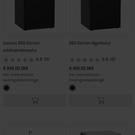
Genesis BBQ Kitchen-
BBQ Kitchen-lågemodul
sidebrændermodul
0.0
(0)
0.0
(0)
8.999,00 DKK
9.499,00 DKK
inkl. moms ekslusiv
inkl. moms ekslusiv
leveringsomkostninger
leveringsomkostninger
Color Options
Color Options
Sort
Sort