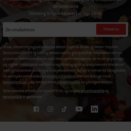
din første ordre
Tilmelding til nyhedsbrevet kan tage lidt tid.
Tilmeld nu
Din emailadresse
Ja tak, tilmeld mig nyhedsbreve fra Weber-Stephen Nordic og Weber-Stephen
Deutschland GmbH og modtag Webers bedste grillopskrifter, information om nye
produkter, kommende events samt forbrugerundersøgelser ud fra de oplysninger,
jeg afgiver i forbindelse med denne registrering og for at analysere min interaktion
med nyhedsbrevet ved brug af analyseværktøjer. Du kan til enhver tid tilbagekalde
dit samtykke ved at klikke på
afmeld nyhedsbrev
eller ved at bruge vores
kontaktformular
. Læs venligst vores
privatlivspolitik
for yderligere detaljer.
Dette websted er beskyttet af reCAPTCHA, og Googles
privatlivspolitik
og
servicevilkår
er gældende.