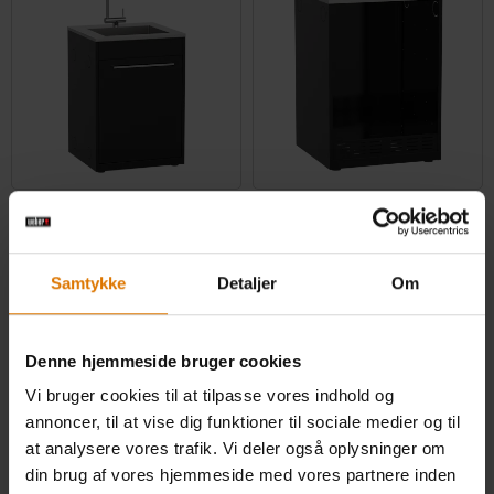
BBQ Kitchen vaskmodul med hane
BBQ Kitchen køleskabsmodul
0.0
(0)
0.0
(0)
N/A
7.999,00 DKK
Samtykke
Detaljer
Om
inkl. moms ekslusiv
inkl. moms ekslusiv
leveringsomkostninger
leveringsomkostninger
Color Options
Color Options
Sort
Sort
Denne hjemmeside bruger cookies
Vi bruger cookies til at tilpasse vores indhold og
annoncer, til at vise dig funktioner til sociale medier og til
at analysere vores trafik. Vi deler også oplysninger om
din brug af vores hjemmeside med vores partnere inden