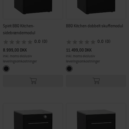
Spirit BBQ Kitchen-
BBQ Kitchen dobbelt skuffemodul
sidebrændermodul
0.0
(0)
0.0
(0)
8.999,00 DKK
11.499,00 DKK
inkl. moms ekslusiv
inkl. moms ekslusiv
leveringsomkostninger
leveringsomkostninger
Color Options
Color Options
Sort
Sort