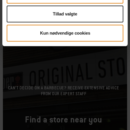
Tillad valgte
Kun nødvendige cookies
CAN’T DECIDE ON A BARBECUE? RECEIVE EXTENSIVE ADVICE
FROM OUR EXPERT STAFF
Find a store near you