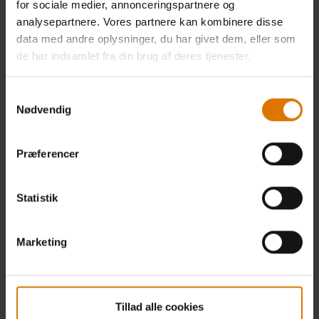
for sociale medier, annonceringspartnere og
analysepartnere. Vores partnere kan kombinere disse
data med andre oplysninger, du har givet dem, eller som
de har indsamlet fra din brug af deres tjenester.
Samtykkevalg
Nødvendig
Præferencer
BBQ Kitchen udendørskøleskab
BBQ Kitchen-hjørnemodul
0.0
(0)
0.0
(0)
Statistik
12.499,00 DKK
3.999,00 DKK
inkl. moms ekslusiv
inkl. moms ekslusiv
leveringsomkostninger
leveringsomkostninger
Marketing
Color Options
Color Options
Sort
Tillad alle cookies