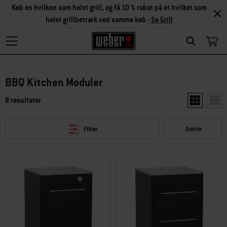
Køb en hvilken som helst grill, og få 10 % rabat på et hvilket som
helst grillbetræk ved samme køb -
Se Grill
Search
BBQ Kitchen Moduler
8 resultater
Vis to produ
Vis e
Filter
Sortér