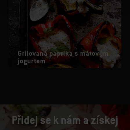
Grilovaná paprika s mátovým
jogurtem
Přidej se k nám a získej