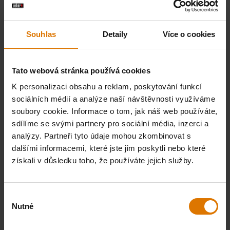
Co potřebujete?
Doporučené nástroje
Souhlas
Detaily
Více o cookies
Sprej na
Grilovací
Set
Tato webová stránka používá cookies
promazání
koš
grilovac
K personalizaci obsahu a reklam, poskytování funkcí
roštů
Premium
kleští a
sociálních médií a analýze naší návštěvnosti využíváme
obraceč
soubory cookie. Informace o tom, jak náš web používáte,
Zobrazit
Zobrazit
Precisio
sdílíme se svými partnery pro sociální média, inzerci a
podrobnosti
podrobnosti
analýzy. Partneři tyto údaje mohou zkombinovat s
dalšími informacemi, které jste jim poskytli nebo které
Zobra
získali v důsledku toho, že používáte jejich služby.
podr
Výběr
Nutné
souhlasu