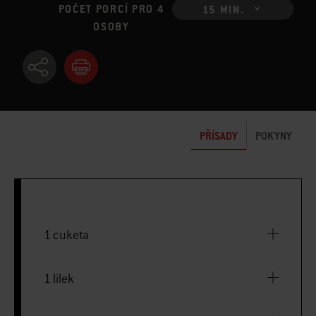
POČET PORCÍ PRO 4
15 MIN.
OSOBY
PŘÍSADY
POKYNY
1 cuketa
1 lilek