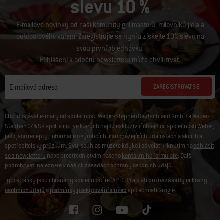
slevu 10 %
E-mailové novinky od naší komunity grillmasterů, milovníků jídla a
outdoorového vaření. Zaregistrujte se nyní a získejte 10% slevu na
svou první objednávku.
Přihlášení k odběru newsletteru může chvíli trvat.
ZAREGISTROVAT SE
E-mailová adresa
Chci dostávat e-maily od společnosti Weber-Stephen Deutschland GmbH a Weber-
Stephen CZ&SK spol. s r.o., ve kterých najdu exkluzivní obsah od společnosti Weber,
jako jsou recepty, informace o výrobcích, nadcházejících událostech a akcích a
spotřebitelský průzkum. Svůj souhlas můžete kdykoli odvolat kliknutím na
odhlásit
se z newsletteru
nebo prostřednictvím našeho
kontaktního formuláře
. Další
podrobnosti naleznete v našich
zásadách ochrany osobních údajů
.
Tyto stránky jsou chráněny společností reCAPTCHA a platí pro ně
zásady ochrany
osobních údajů
a
podmínky poskytování služeb
společnosti Google.