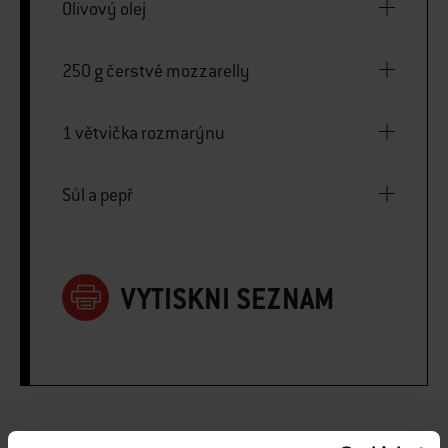
Olivový olej
250 g čerstvé mozzarelly
1 větvička rozmarýnu
Sůl a pepř
VYTISKNI SEZNAM