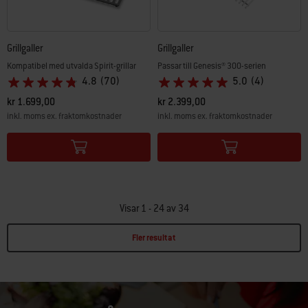
Grillgaller
Grillgaller
Kompatibel med utvalda Spirit-grillar
Passar till Genesis® 300-serien
4.8
(70)
5.0
(4)
kr 1.699,00
kr 2.399,00
inkl. moms ex. fraktomkostnader
inkl. moms ex. fraktomkostnader
Color Options
Color Options
Visar 1 - 24 av 34
Fler resultat
Page 1
Page 2
Page 3