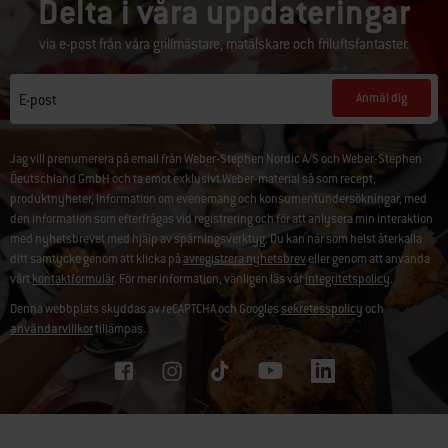
Delta i våra uppdateringar
via e-post från våra grillmästare, matälskare och friluftsfantaster.
Anmäl dig
E-post
Jag vill prenumerera på email från Weber-Stephen Nordic A/S och Weber-Stephen
Deutschland GmbH och ta emot exklusivt Weber-material så som recept,
produktnyheter, information om evenemang och konsumentundersökningar, med
den information som efterfrågas vid registrering och för att anlysera min interaktion
med nyhetsbrevet med hjälp av spårningsverktyg. Du kan när som helst återkalla
ditt samtycke genom att klicka på
avregistrera nyhetsbrev
eller genom att använda
vårt
kontaktformulär
. För mer information, vänligen läs vår
integritetspolicy
.
Denna webbplats skyddas av reCAPTCHA och Googles
sekretesspolicy
och
användarvillkor
tillämpas.