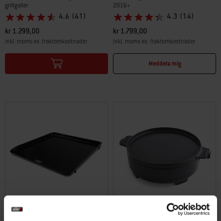
grillgaller
2016+
4.6
(41)
4.3
(14)
kr 1.299,00
kr 1.799,00
inkl. moms ex. fraktomkostnader
inkl. moms ex. fraktomkostnader
Color Options
Color Options
Meddela mig
WEBER CRAFTED stekbord​
Stekgryta Duo