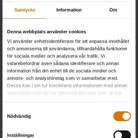
Utformad för Gourmet BBQ System-
Samtycke
Information
Om
grillgaller
4.8
(798)
4.8
(302)
kr 1.299,00
kr 1.899,00
Denna webbplats använder cookies
inkl. moms ex. fraktomkostnader
inkl. moms ex. fraktomkostnader
Color Options
Color Options
Vi använder enhetsidentifierare för att anpassa innehållet
Meddela mig
och annonserna till användarna, tillhandahålla funktioner
för sociala medier och analysera vår trafik. Vi
vidarebefordrar även sådana identifierare och annan
information från din enhet till de sociala medier och
annons- och analysföretag som vi samarbetar med.
Dessa kan i sin tur kombinera informationen med annan
information som du har tillhandahållit eller som de har
samlat in när du har använt deras tjänster.
Samtyckesval
Nödvändig
Inställningar