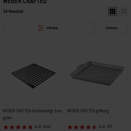
WEBER CRAFTED
34 Resultat
Visa två pro
Visa 
Filtrera
Sortera
WEBER CRAFTED dubbelsidigt Sear-
WEBER CRAFTED grillkorg
galler​
4.8
(44)
4.6
(5)