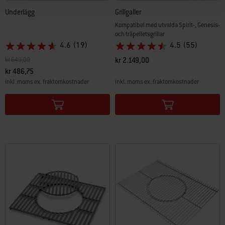
Underlägg
Grillgaller
Kompatibel med utvalda Spirit-, Genesis-
och träpelletsgrillar
4.6
(19)
4.5
(55)
Pris reducerat från
till
kr 649,00
kr 2.149,00
kr 486,75
inkl. moms ex. fraktomkostnader
inkl. moms ex. fraktomkostnader
Color Options
Color Options