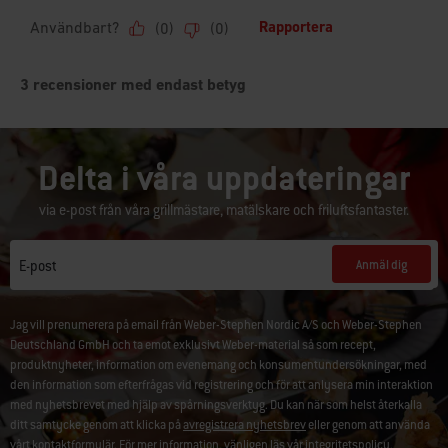
Delta i våra uppdateringar
via e-post från våra grillmästare, matälskare och friluftsfantaster.
Anmäl dig
E-post
Jag vill prenumerera på email från Weber-Stephen Nordic A/S och Weber-Stephen
Deutschland GmbH och ta emot exklusivt Weber-material så som recept,
produktnyheter, information om evenemang och konsumentundersökningar, med
den information som efterfrågas vid registrering och för att anlysera min interaktion
med nyhetsbrevet med hjälp av spårningsverktyg. Du kan när som helst återkalla
ditt samtycke genom att klicka på
avregistrera nyhetsbrev
eller genom att använda
vårt
kontaktformulär
. För mer information, vänligen läs vår
integritetspolicy
.