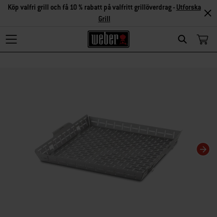
Köp valfri grill och få 10 % rabatt på valfritt grillöverdrag -
Utforska
Grill
Search
Om du ändrar aktuell karusellvisning kommer det att ändra den miniatyrkarusel