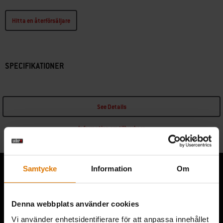
Hitta en återförsäljare
SPECIFIKATIONER
See Details
Information om tillverkare
Samtycke
Information
Om
Lyssna på andra grillare
Denna webbplats använder cookies
Vi använder enhetsidentifierare för att anpassa innehållet