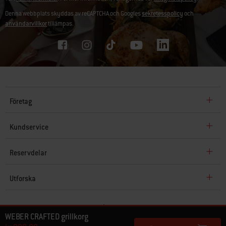
Denna webbplats skyddas av reCAPTCHA och Googles
sekretesspolicy
och
användarvillkor
tillämpas.
Företag
Kundservice
Reservdelar
Utforska
© Weber 2026. Alla rättigheter förbehållna.
WEBER CRAFTED grillkorg