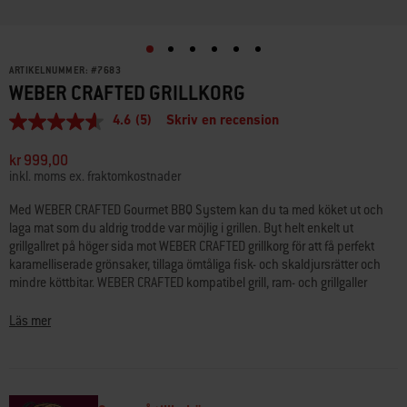
ARTIKELNUMMER:
#
7683
WEBER CRAFTED GRILLKORG
4.6
(5)
Skriv en recension
4.6
av
5
kr 999,00
stjärnor,
inkl. moms ex. fraktomkostnader
genomsnittligt
betyg.
Med WEBER CRAFTED Gourmet BBQ System kan du ta med köket ut och
Read
laga mat som du aldrig trodde var möjlig i grillen. Byt helt enkelt ut
5
Reviews.
grillgallret på höger sida mot WEBER CRAFTED grillkorg för att få perfekt
Länk
karamelliserade grönsaker, tillaga ömtåliga fisk- och skaldjursrätter och
till
mindre köttbitar. WEBER CRAFTED kompatibel grill, ram- och grillgaller
samma
krävs för användning.
sida.
Läs mer
• Passar till Genesis 2022+ och SmokeFire EPX4/EPX6. Passar även till
Genesis 2016–2021 med ramsatstillbehöret
(#7687)
och Spirit 2016–
2021 med ramsatstillbehöret
(#7688)
.
• Rosta små, ömtåliga råvaror utan att de faller ner genom grillgallret