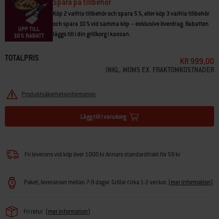
• WEBER CRAFTED ram och galler krävs
Spara på tillbehör
• Hjälper till med värmecirkulationen för perfekt rostade grönsaker
Köp 2 valfria tillbehör och spara 5 %, eller köp 3 valfria tillbehör
• Tål maskindisk, rostfritt stål
och spara 10 % vid samma köp – exklusive överdrag. Rabatten
• Dubbelkolla att din grill är kompatibel med WEBER CRAFTED grillredskap
läggs till i din grillkorg i kassan.
TOTALPRIS
KR 999,00
INKL. MOMS EX. FRAKTOMKOSTNADER
Produktsäkerhetsinformation
Lägg till i varukorg
Fri leverans vid köp över 1000 kr Annars standardfrakt för 59 kr
Paket, leveranser mellan 7-9 dagar. Grillar cirka 1-2 veckor.
(
mer information
)
Fri retur
(
mer information
)